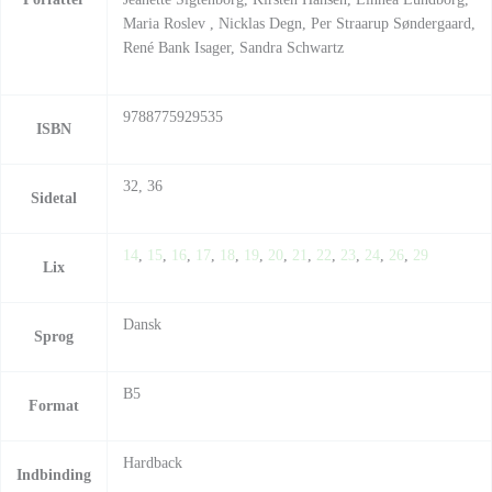
Maria Roslev , Nicklas Degn, Per Straarup Søndergaard,
René Bank Isager, Sandra Schwartz
9788775929535
ISBN
32, 36
Sidetal
14
,
15
,
16
,
17
,
18
,
19
,
20
,
21
,
22
,
23
,
24
,
26
,
29
Lix
Dansk
Sprog
B5
Format
Hardback
Indbinding