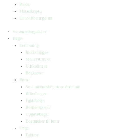
Presse
Manuskripter
Handelsbetingelser
Sommerbogpakker
Bøger
Letlæsning
Indskolingen
Mellemtrinnet
Udskolingen
Bogkasser
Børn
Små mennesker, store drømme
Billedbøger
Faktabøger
Børneromaner
Opgavebøger
Bogpakker til børn
Unge
Fantasy