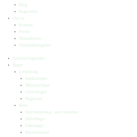
Blog
Bogtrailere
Om os
Kontakt
Presse
Manuskripter
Handelsbetingelser
Sommerbogpakker
Bøger
Letlæsning
Indskolingen
Mellemtrinnet
Udskolingen
Bogkasser
Børn
Små mennesker, store drømme
Billedbøger
Faktabøger
Børneromaner