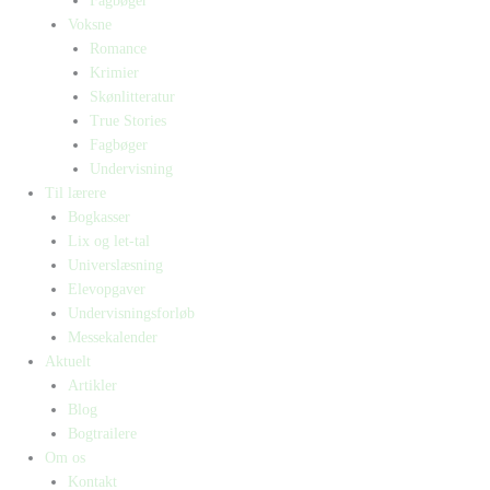
Fagbøger
Voksne
Romance
Krimier
Skønlitteratur
True Stories
Fagbøger
Undervisning
Til lærere
Bogkasser
Lix og let-tal
Universlæsning
Elevopgaver
Undervisningsforløb
Messekalender
Aktuelt
Artikler
Blog
Bogtrailere
Om os
Kontakt