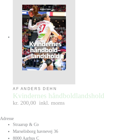
AF ANDERS DEHN
Kvindernes håndboldlandshold
kr. 200,00
inkl. moms
Adresse
Straarup & Co
Marselisborg havnevej 36
8000 Aarhus C