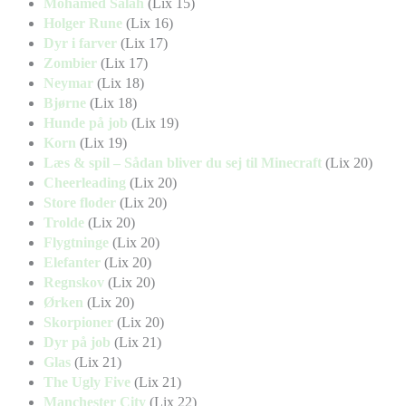
Mohamed Salah
(Lix 15)
Holger Rune
(Lix 16)
Dyr i farver
(Lix 17)
Zombier
(Lix 17)
Neymar
(Lix 18)
Bjørne
(Lix 18)
Hunde på job
(Lix 19)
Korn
(Lix 19)
Læs & spil – Sådan bliver du sej til Minecraft
(Lix 20)
Cheerleading
(Lix 20)
Store floder
(Lix 20)
Trolde
(Lix 20)
Flygtninge
(Lix 20)
Elefanter
(Lix 20)
Regnskov
(Lix 20)
Ørken
(Lix 20)
Skorpioner
(Lix 20)
Dyr på job
(Lix 21)
Glas
(Lix 21)
The Ugly Five
(Lix 21)
Manchester City
(Lix 22)