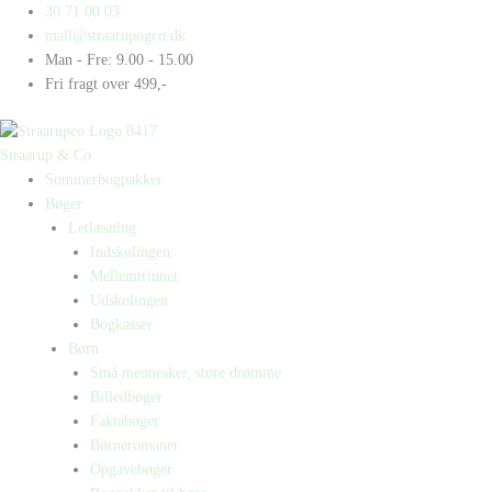
Gå
Products
Products
Maxi
30 71 00 03
til
search
search
Bogkasse
mail@straarupogco.dk
indholdet
5
Man - Fre: 9.00 - 15.00
antal
Fri fragt over 499,-
Straarup & Co
Sommerbogpakker
Bøger
Letlæsning
Indskolingen
Mellemtrinnet
Udskolingen
Bogkasser
Børn
Små mennesker, store drømme
Billedbøger
Faktabøger
Børneromaner
Opgavebøger