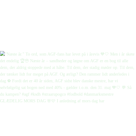
GLÆDELIG MORS DAG 🌸🩷 I anledning af mors dag har