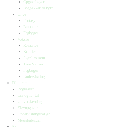
Opgavebøger
Bogpakker til børn
Unge
Fantasy
Romaner
Fagbøger
Voksne
Romance
Krimier
Skønlitteratur
True Stories
Fagbøger
Undervisning
Til lærere
Bogkasser
Lix og let-tal
Universlæsning
Elevopgaver
Undervisningsforløb
Messekalender
Aktuelt