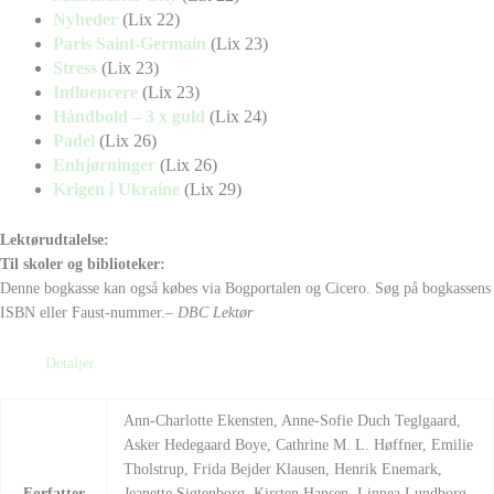
Nyheder
(Lix 22)
Paris Saint-Germain
(Lix 23)
Stress
(Lix 23)
Influencere
(Lix 23)
Håndbold – 3 x guld
(Lix 24)
Padel
(Lix 26)
Enhjørninger
(Lix 26)
Krigen i Ukraine
(Lix 29)
Lektørudtalelse:
Til skoler og biblioteker:
Denne bogkasse kan også købes via Bogportalen og Cicero. Søg på bogkassens
ISBN eller Faust-nummer.
– DBC Lektør
Detaljer
Ann-Charlotte Ekensten, Anne-Sofie Duch Teglgaard,
Asker Hedegaard Boye, Cathrine M. L. Høffner, Emilie
Tholstrup, Frida Bejder Klausen, Henrik Enemark,
Forfatter
Jeanette Sigtenborg, Kirsten Hansen, Linnea Lundborg,