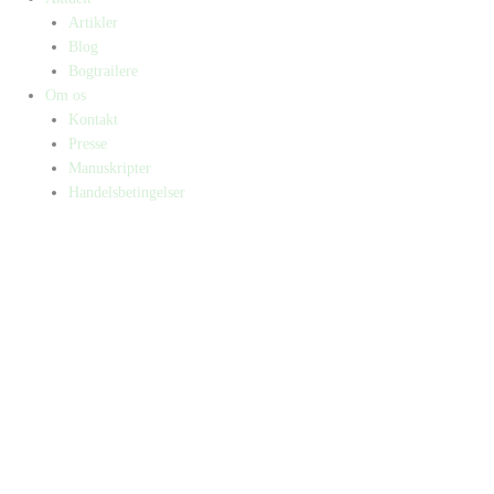
Artikler
Blog
Bogtrailere
Om os
Kontakt
Presse
Manuskripter
Handelsbetingelser
SKIFT TIL ERHVERVSKUNDE