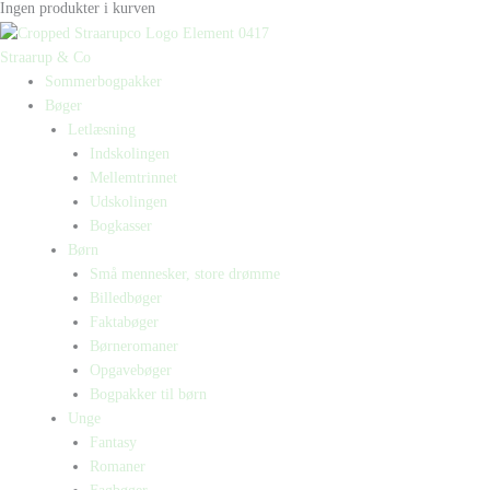
Ingen produkter i kurven
Straarup & Co
Sommerbogpakker
Bøger
Letlæsning
Indskolingen
Mellemtrinnet
Udskolingen
Bogkasser
Børn
Små mennesker, store drømme
Billedbøger
Faktabøger
Børneromaner
Opgavebøger
Bogpakker til børn
Unge
Fantasy
Romaner