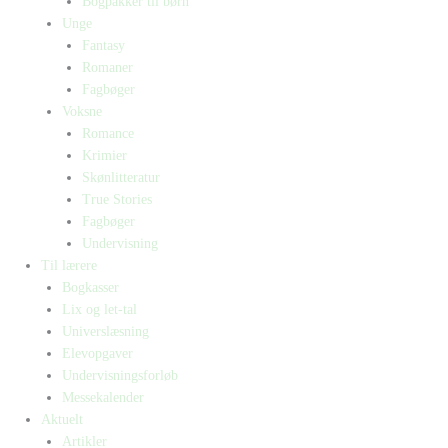
Bogpakker til børn
Unge
Fantasy
Romaner
Fagbøger
Voksne
Romance
Krimier
Skønlitteratur
True Stories
Fagbøger
Undervisning
Til lærere
Bogkasser
Lix og let-tal
Universlæsning
Elevopgaver
Undervisningsforløb
Messekalender
Aktuelt
Artikler