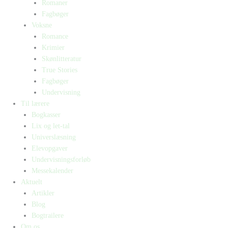
Romaner
Fagbøger
Voksne
Romance
Krimier
Skønlitteratur
True Stories
Fagbøger
Undervisning
Til lærere
Bogkasser
Lix og let-tal
Universlæsning
Elevopgaver
Undervisningsforløb
Messekalender
Aktuelt
Artikler
Blog
Bogtrailere
Om os