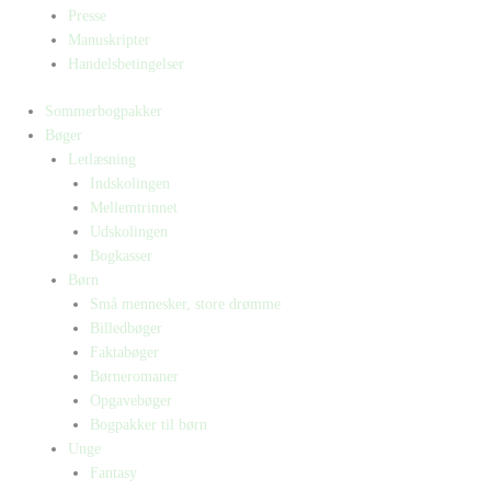
Presse
Manuskripter
Handelsbetingelser
Sommerbogpakker
Bøger
Letlæsning
Indskolingen
Mellemtrinnet
Udskolingen
Bogkasser
Børn
Små mennesker, store drømme
Billedbøger
Faktabøger
Børneromaner
Opgavebøger
Bogpakker til børn
Unge
Fantasy