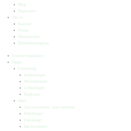
Blog
Bogtrailere
Om os
Kontakt
Presse
Manuskripter
Handelsbetingelser
Sommerbogpakker
Bøger
Letlæsning
Indskolingen
Mellemtrinnet
Udskolingen
Bogkasser
Børn
Små mennesker, store drømme
Billedbøger
Faktabøger
Børneromaner