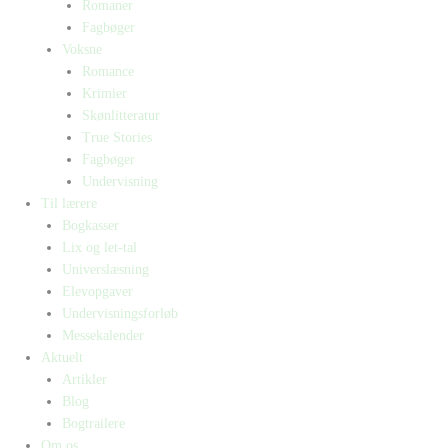
Romaner
Fagbøger
Voksne
Romance
Krimier
Skønlitteratur
True Stories
Fagbøger
Undervisning
Til lærere
Bogkasser
Lix og let-tal
Universlæsning
Elevopgaver
Undervisningsforløb
Messekalender
Aktuelt
Artikler
Blog
Bogtrailere
Om os