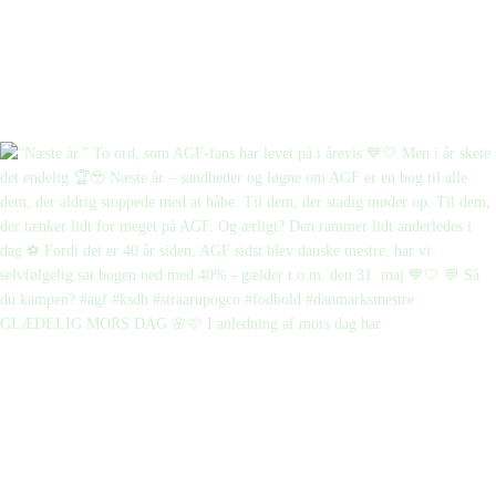
GLÆDELIG MORS DAG 🌸🩷 I anledning af mors dag har