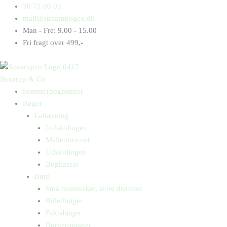
Gå
Products
Products
Dyr
30 71 00 03
til
search
search
i
mail@straarupogco.dk
indholdet
farver
Man - Fre: 9.00 - 15.00
antal
Fri fragt over 499,-
Straarup & Co
Sommerbogpakker
Bøger
Letlæsning
Indskolingen
Mellemtrinnet
Udskolingen
Bogkasser
Børn
Små mennesker, store drømme
Billedbøger
Faktabøger
Børneromaner