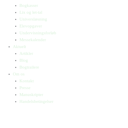
Bogkasser
Lix og let-tal
Universlæsning
Elevopgaver
Undervisningsforløb
Messekalender
Aktuelt
Artikler
Blog
Bogtrailere
Om os
Kontakt
Presse
Manuskripter
Handelsbetingelser
SKIFT TIL ERHVERVSKUNDE