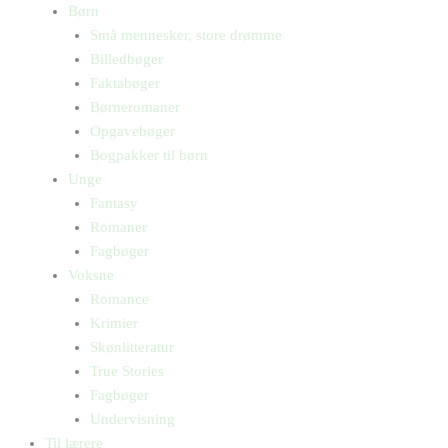
Børn
Små mennesker, store drømme
Billedbøger
Faktabøger
Børneromaner
Opgavebøger
Bogpakker til børn
Unge
Fantasy
Romaner
Fagbøger
Voksne
Romance
Krimier
Skønlitteratur
True Stories
Fagbøger
Undervisning
Til lærere