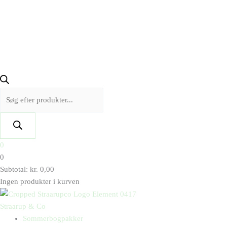
0
0
Subtotal:
kr.
0,00
Ingen produkter i kurven
Straarup & Co
Sommerbogpakker