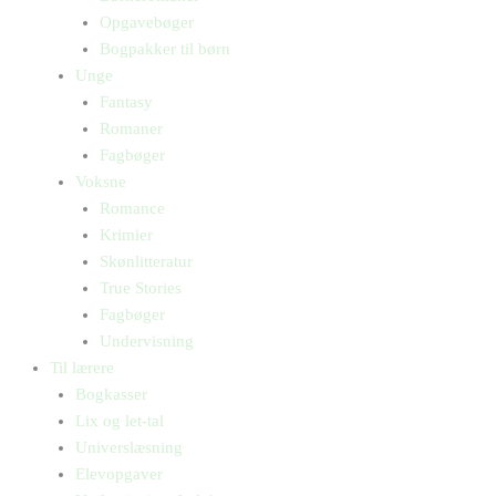
Opgavebøger
Bogpakker til børn
Unge
Fantasy
Romaner
Fagbøger
Voksne
Romance
Krimier
Skønlitteratur
True Stories
Fagbøger
Undervisning
Til lærere
Bogkasser
Lix og let-tal
Universlæsning
Elevopgaver