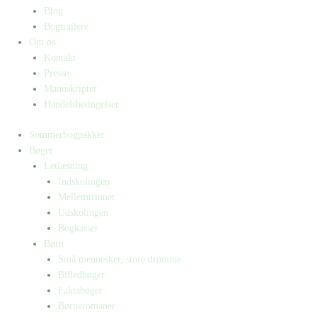
Blog
Bogtrailere
Om os
Kontakt
Presse
Manuskripter
Handelsbetingelser
Sommerbogpakker
Bøger
Letlæsning
Indskolingen
Mellemtrinnet
Udskolingen
Bogkasser
Børn
Små mennesker, store drømme
Billedbøger
Faktabøger
Børneromaner