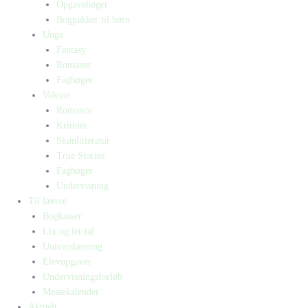
Opgavebøger
Bogpakker til børn
Unge
Fantasy
Romaner
Fagbøger
Voksne
Romance
Krimier
Skønlitteratur
True Stories
Fagbøger
Undervisning
Til lærere
Bogkasser
Lix og let-tal
Universlæsning
Elevopgaver
Undervisningsforløb
Messekalender
Aktuelt