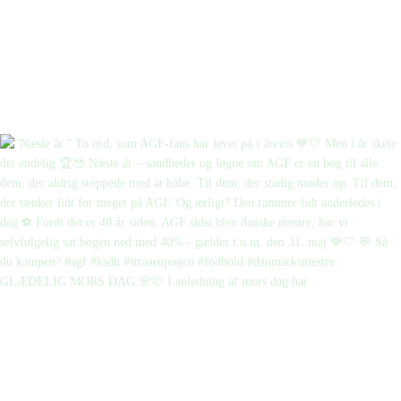
GLÆDELIG MORS DAG 🌸🩷 I anledning af mors dag har