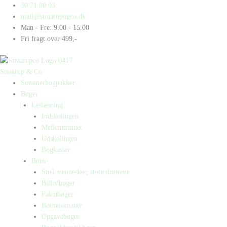
Gå
Products
Products
Holger
30 71 00 03
til
search
search
Rune
mail@straarupogco.dk
indholdet
antal
Man - Fre: 9.00 - 15.00
Fri fragt over 499,-
Straarup & Co
Sommerbogpakker
Bøger
Letlæsning
Indskolingen
Mellemtrinnet
Udskolingen
Bogkasser
Børn
Små mennesker, store drømme
Billedbøger
Faktabøger
Børneromaner
Opgavebøger