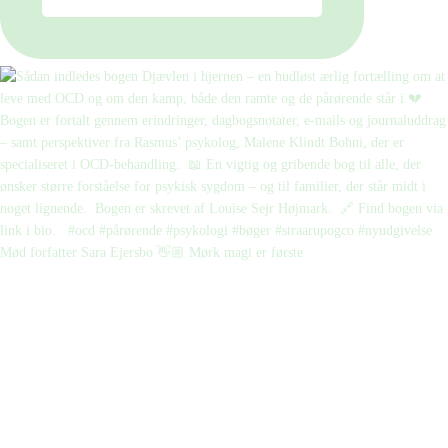
Mød forfatter Sara Ejersbo 👋🏼 Mørk magi er første