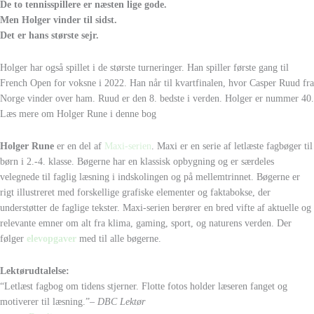
De to tennisspillere er næsten lige gode.
Men Holger vinder til sidst.
Det er hans største sejr.
Holger har også spillet i de største turneringer.
Han spiller første gang
til
French Open for voksne i 2022.
Han når til kvartfinalen,
hvor Casper Ruud fra
Norge vinder over ham.
Ruud er den 8. bedste i verden.
Holger er nummer 40.
Læs mere om Holger Rune i denne bog
Holger Rune
er en del af
Maxi-serien
. Maxi er en serie af letlæste fagbøger til
børn i 2.-4. klasse. Bøgerne har en klassisk opbygning og er særdeles
velegnede til faglig læsning i indskolingen og på mellemtrinnet. Bøgerne er
rigt illustreret med forskellige grafiske elementer og faktabokse, der
understøtter de faglige tekster. Maxi-serien berører en bred vifte af aktuelle og
relevante emner om alt fra klima, gaming, sport, og naturens verden. Der
følger
elev
opgaver
med til alle bøgerne.
Lektørudtalelse:
“Letlæst fagbog om tidens stjerner. Flotte fotos holder læseren fanget og
motiverer til læsning.”
– DBC Lektør