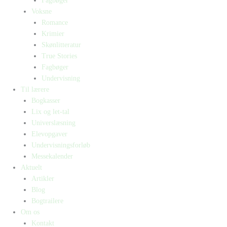
Fagbøger
Voksne
Romance
Krimier
Skønlitteratur
True Stories
Fagbøger
Undervisning
Til lærere
Bogkasser
Lix og let-tal
Universlæsning
Elevopgaver
Undervisningsforløb
Messekalender
Aktuelt
Artikler
Blog
Bogtrailere
Om os
Kontakt