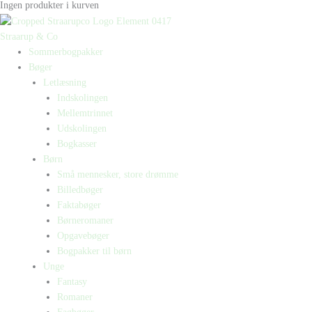
Ingen produkter i kurven
Straarup & Co
Sommerbogpakker
Bøger
Letlæsning
Indskolingen
Mellemtrinnet
Udskolingen
Bogkasser
Børn
Små mennesker, store drømme
Billedbøger
Faktabøger
Børneromaner
Opgavebøger
Bogpakker til børn
Unge
Fantasy
Romaner