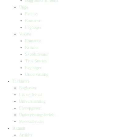
Bogpakker til børn
Unge
Fantasy
Romaner
Fagbøger
Voksne
Romance
Krimier
Skønlitteratur
True Stories
Fagbøger
Undervisning
Til lærere
Bogkasser
Lix og let-tal
Universlæsning
Elevopgaver
Undervisningsforløb
Messekalender
Aktuelt
Artikler