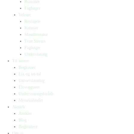
Romaner
Fagbøger
Voksne
Romance
Krimier
Skønlitteratur
True Stories
Fagbøger
Undervisning
Til lærere
Bogkasser
Lix og let-tal
Universlæsning
Elevopgaver
Undervisningsforløb
Messekalender
Aktuelt
Artikler
Blog
Bogtrailere
Om os