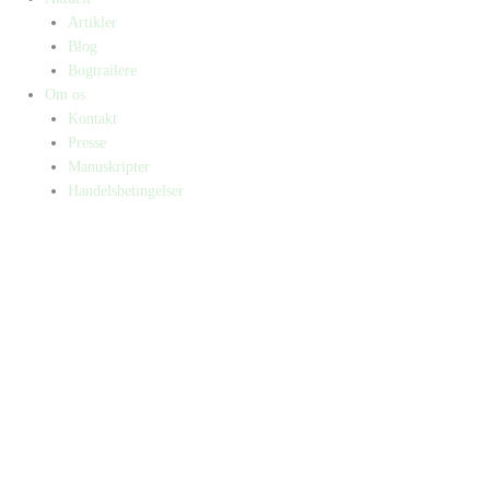
Artikler
Blog
Bogtrailere
Om os
Kontakt
Presse
Manuskripter
Handelsbetingelser
SKIFT TIL ERHVERVSKUNDE