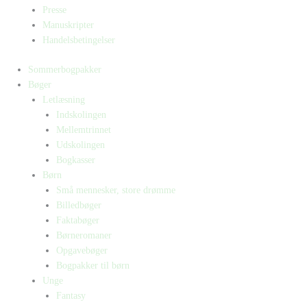
Presse
Manuskripter
Handelsbetingelser
Sommerbogpakker
Bøger
Letlæsning
Indskolingen
Mellemtrinnet
Udskolingen
Bogkasser
Børn
Små mennesker, store drømme
Billedbøger
Faktabøger
Børneromaner
Opgavebøger
Bogpakker til børn
Unge
Fantasy