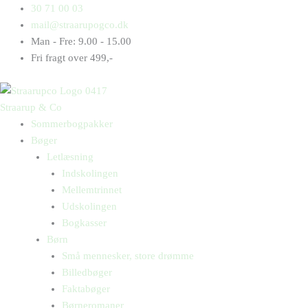
Gå
Products
Products
Blåhvalen
30 71 00 03
til
search
search
antal
mail@straarupogco.dk
indholdet
Man - Fre: 9.00 - 15.00
Fri fragt over 499,-
Straarup & Co
Sommerbogpakker
Bøger
Letlæsning
Indskolingen
Mellemtrinnet
Udskolingen
Bogkasser
Børn
Små mennesker, store drømme
Billedbøger
Faktabøger
Børneromaner