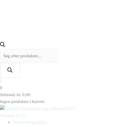
0
0
Subtotal:
kr.
0,00
Ingen produkter i kurven
Straarup & Co
Sommerbogpakker