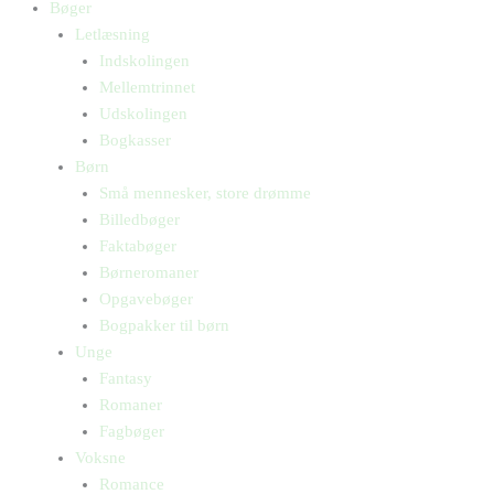
Bøger
Letlæsning
Indskolingen
Mellemtrinnet
Udskolingen
Bogkasser
Børn
Små mennesker, store drømme
Billedbøger
Faktabøger
Børneromaner
Opgavebøger
Bogpakker til børn
Unge
Fantasy
Romaner
Fagbøger
Voksne
Romance