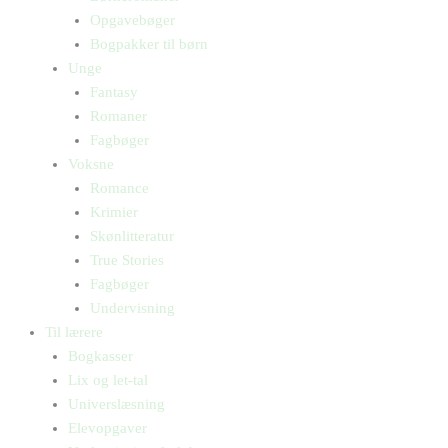
Opgavebøger
Bogpakker til børn
Unge
Fantasy
Romaner
Fagbøger
Voksne
Romance
Krimier
Skønlitteratur
True Stories
Fagbøger
Undervisning
Til lærere
Bogkasser
Lix og let-tal
Universlæsning
Elevopgaver