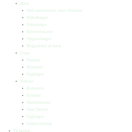
Børn
Små mennesker, store drømme
Billedbøger
Faktabøger
Børneromaner
Opgavebøger
Bogpakker til børn
Unge
Fantasy
Romaner
Fagbøger
Voksne
Romance
Krimier
Skønlitteratur
True Stories
Fagbøger
Undervisning
Til lærere