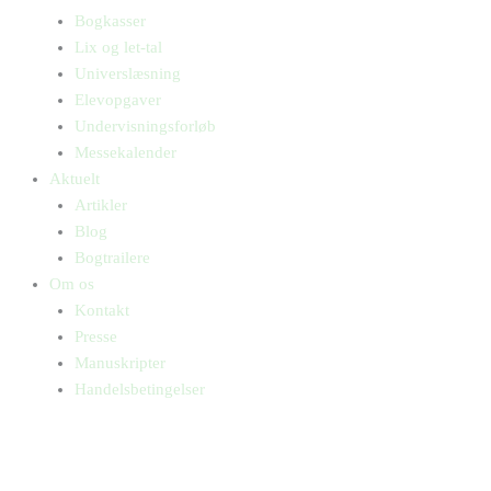
Bogkasser
Lix og let-tal
Universlæsning
Elevopgaver
Undervisningsforløb
Messekalender
Aktuelt
Artikler
Blog
Bogtrailere
Om os
Kontakt
Presse
Manuskripter
Handelsbetingelser
SKIFT TIL ERHVERVSKUNDE