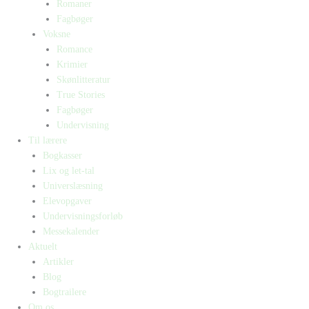
Romaner
Fagbøger
Voksne
Romance
Krimier
Skønlitteratur
True Stories
Fagbøger
Undervisning
Til lærere
Bogkasser
Lix og let-tal
Universlæsning
Elevopgaver
Undervisningsforløb
Messekalender
Aktuelt
Artikler
Blog
Bogtrailere
Om os