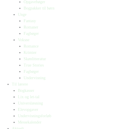
Opgavebøger
Bogpakker til børn
Unge
Fantasy
Romaner
Fagbøger
Voksne
Romance
Krimier
Skønlitteratur
True Stories
Fagbøger
Undervisning
Til lærere
Bogkasser
Lix og let-tal
Universlæsning
Elevopgaver
Undervisningsforløb
Messekalender
Aktuelt