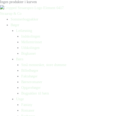
Ingen produkter i kurven
Straarup & Co
Sommerbogpakker
Bøger
Letlæsning
Indskolingen
Mellemtrinnet
Udskolingen
Bogkasser
Børn
Små mennesker, store drømme
Billedbøger
Faktabøger
Børneromaner
Opgavebøger
Bogpakker til børn
Unge
Fantasy
Romaner