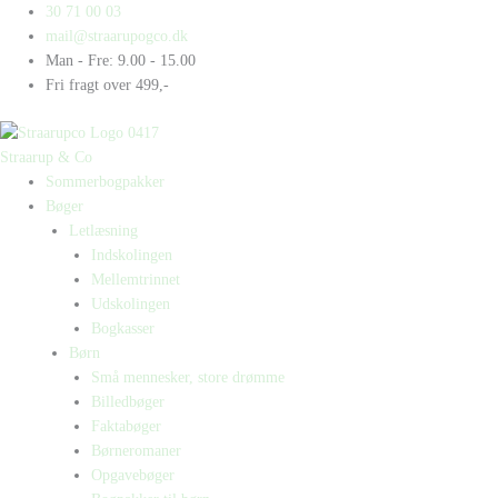
Gå
Products
Products
Påske
30 71 00 03
til
search
search
antal
mail@straarupogco.dk
indholdet
Man - Fre: 9.00 - 15.00
Fri fragt over 499,-
Straarup & Co
Sommerbogpakker
Bøger
Letlæsning
Indskolingen
Mellemtrinnet
Udskolingen
Bogkasser
Børn
Små mennesker, store drømme
Billedbøger
Faktabøger
Børneromaner
Opgavebøger