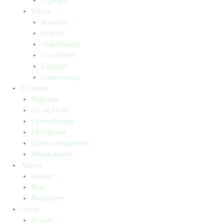
Fagbøger
Voksne
Romance
Krimier
Skønlitteratur
True Stories
Fagbøger
Undervisning
Til lærere
Bogkasser
Lix og let-tal
Universlæsning
Elevopgaver
Undervisningsforløb
Messekalender
Aktuelt
Artikler
Blog
Bogtrailere
Om os
Kontakt