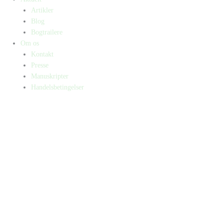
Artikler
Blog
Bogtrailere
Om os
Kontakt
Presse
Manuskripter
Handelsbetingelser
SKIFT TIL ERHVERVSKUNDE