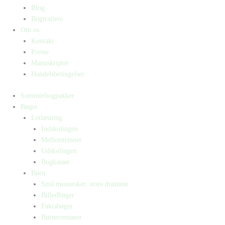
Blog
Bogtrailere
Om os
Kontakt
Presse
Manuskripter
Handelsbetingelser
Sommerbogpakker
Bøger
Letlæsning
Indskolingen
Mellemtrinnet
Udskolingen
Bogkasser
Børn
Små mennesker, store drømme
Billedbøger
Faktabøger
Børneromaner