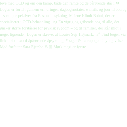
Mød forfatter Sara Ejersbo 👋🏼 Mørk magi er første