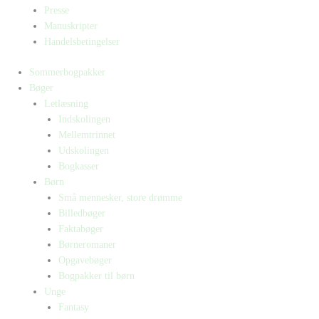
Presse
Manuskripter
Handelsbetingelser
Sommerbogpakker
Bøger
Letlæsning
Indskolingen
Mellemtrinnet
Udskolingen
Bogkasser
Børn
Små mennesker, store drømme
Billedbøger
Faktabøger
Børneromaner
Opgavebøger
Bogpakker til børn
Unge
Fantasy