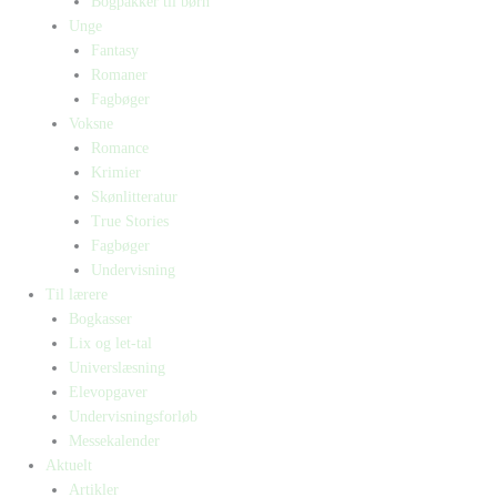
Bogpakker til børn
Unge
Fantasy
Romaner
Fagbøger
Voksne
Romance
Krimier
Skønlitteratur
True Stories
Fagbøger
Undervisning
Til lærere
Bogkasser
Lix og let-tal
Universlæsning
Elevopgaver
Undervisningsforløb
Messekalender
Aktuelt
Artikler