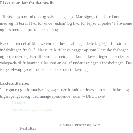
Påske er en fest for det nye liv.
Til påske pynter folk op og spise mange æg. Man siger, at en hare kommer
med æg til børn. Hvorfor er det sådan? Og hvorfor fejrer vi påske? Få svarene
og læs mere om påske i denne bog.
Påske
er en del af Mini-serien, der består af meget lette fagbøger til børn i
indskolingen fra 0.-2. klasse. Alle titler er bygget op som klassiske fagbøger
og henvender sig især til børn, der netop har lært at læse. Bøgerne i serien er
velegnede til frilæsning eller som en del af undervisningen i indskolingen. Der
følger
elevopgaver
med som supplement til læsningen.
Lektørudtalelse:
“Tre gode og informative fagbøger, der formidler deres emner i et letlæst og
tilgængeligt sprog med mange spændende fakta.”
– DBC Lektør
Detaljer
Undervisningsmateriale
Louise Christensen Witt
Forfatter