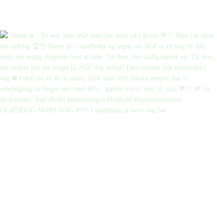
GLÆDELIG MORS DAG 🌸🩷 I anledning af mors dag har