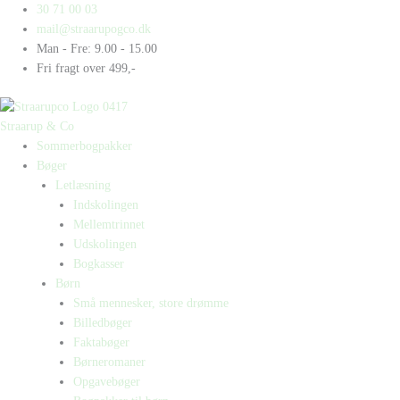
Gå
Products
Products
30 71 00 03
til
search
search
mail@straarupogco.dk
indholdet
Man - Fre: 9.00 - 15.00
Fri fragt over 499,-
Straarup & Co
Sommerbogpakker
Bøger
Letlæsning
Indskolingen
Mellemtrinnet
Udskolingen
Bogkasser
Børn
Små mennesker, store drømme
Billedbøger
Faktabøger
Børneromaner
Opgavebøger