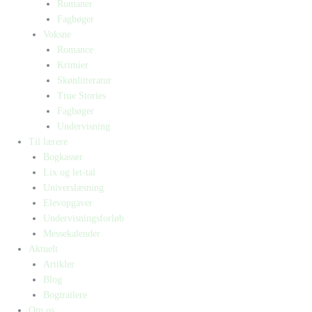
Romaner
Fagbøger
Voksne
Romance
Krimier
Skønlitteratur
True Stories
Fagbøger
Undervisning
Til lærere
Bogkasser
Lix og let-tal
Universlæsning
Elevopgaver
Undervisningsforløb
Messekalender
Aktuelt
Artikler
Blog
Bogtrailere
Om os