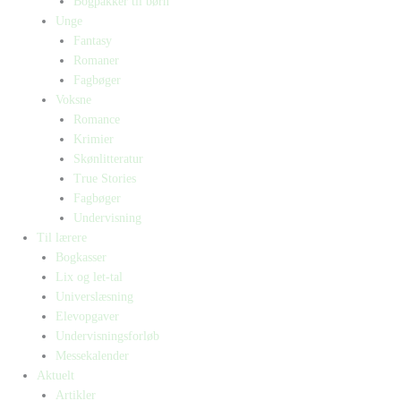
Bogpakker til børn
Unge
Fantasy
Romaner
Fagbøger
Voksne
Romance
Krimier
Skønlitteratur
True Stories
Fagbøger
Undervisning
Til lærere
Bogkasser
Lix og let-tal
Universlæsning
Elevopgaver
Undervisningsforløb
Messekalender
Aktuelt
Artikler