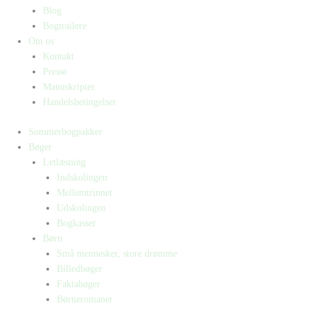
Blog
Bogtrailere
Om os
Kontakt
Presse
Manuskripter
Handelsbetingelser
Sommerbogpakker
Bøger
Letlæsning
Indskolingen
Mellemtrinnet
Udskolingen
Bogkasser
Børn
Små mennesker, store drømme
Billedbøger
Faktabøger
Børneromaner