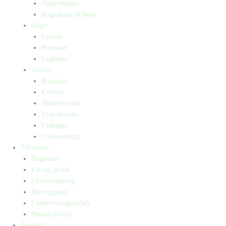
Opgavebøger
Bogpakker til børn
Unge
Fantasy
Romaner
Fagbøger
Voksne
Romance
Krimier
Skønlitteratur
True Stories
Fagbøger
Undervisning
Til lærere
Bogkasser
Lix og let-tal
Universlæsning
Elevopgaver
Undervisningsforløb
Messekalender
Aktuelt