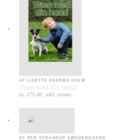
AF LISETTE AGERBO HOLM
Træn med din hund
kr. 175,00
inkl. moms
AF PER STRAARUP SØNDERGAARD