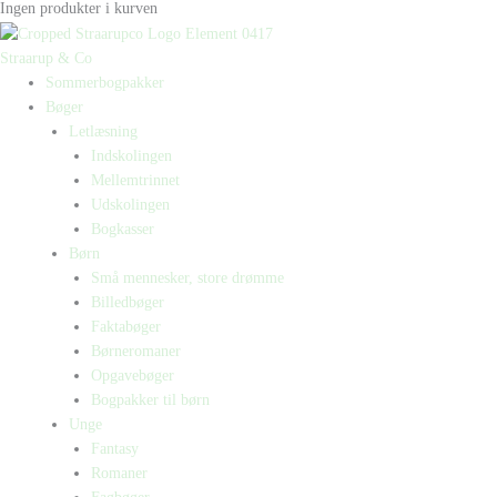
Ingen produkter i kurven
Straarup & Co
Sommerbogpakker
Bøger
Letlæsning
Indskolingen
Mellemtrinnet
Udskolingen
Bogkasser
Børn
Små mennesker, store drømme
Billedbøger
Faktabøger
Børneromaner
Opgavebøger
Bogpakker til børn
Unge
Fantasy
Romaner