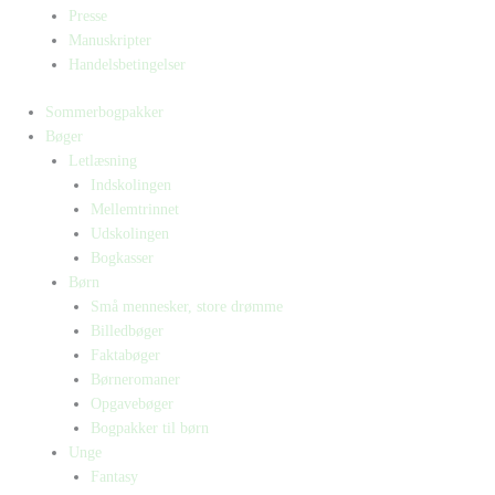
Presse
Manuskripter
Handelsbetingelser
Sommerbogpakker
Bøger
Letlæsning
Indskolingen
Mellemtrinnet
Udskolingen
Bogkasser
Børn
Små mennesker, store drømme
Billedbøger
Faktabøger
Børneromaner
Opgavebøger
Bogpakker til børn
Unge
Fantasy