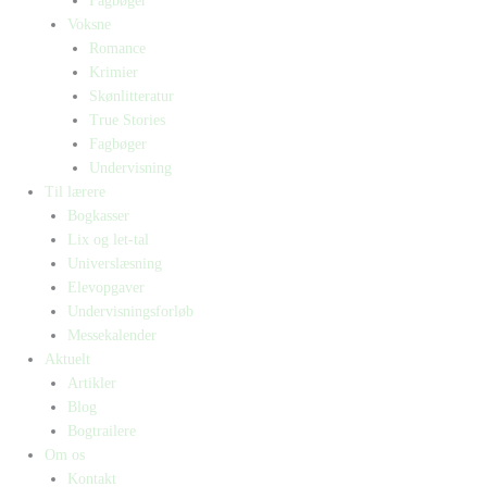
Fagbøger
Voksne
Romance
Krimier
Skønlitteratur
True Stories
Fagbøger
Undervisning
Til lærere
Bogkasser
Lix og let-tal
Universlæsning
Elevopgaver
Undervisningsforløb
Messekalender
Aktuelt
Artikler
Blog
Bogtrailere
Om os
Kontakt