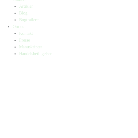
Artikler
Blog
Bogtrailere
Om os
Kontakt
Presse
Manuskripter
Handelsbetingelser
SKIFT TIL ERHVERVSKUNDE