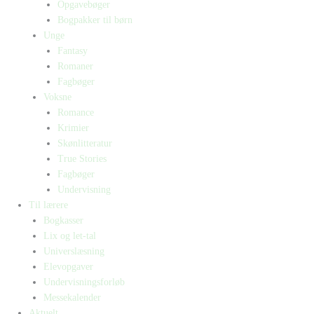
Opgavebøger
Bogpakker til børn
Unge
Fantasy
Romaner
Fagbøger
Voksne
Romance
Krimier
Skønlitteratur
True Stories
Fagbøger
Undervisning
Til lærere
Bogkasser
Lix og let-tal
Universlæsning
Elevopgaver
Undervisningsforløb
Messekalender
Aktuelt