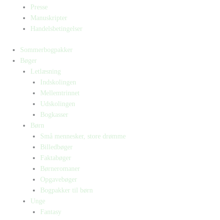
Presse
Manuskripter
Handelsbetingelser
Sommerbogpakker
Bøger
Letlæsning
Indskolingen
Mellemtrinnet
Udskolingen
Bogkasser
Børn
Små mennesker, store drømme
Billedbøger
Faktabøger
Børneromaner
Opgavebøger
Bogpakker til børn
Unge
Fantasy