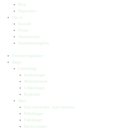
Blog
Bogtrailere
Om os
Kontakt
Presse
Manuskripter
Handelsbetingelser
Sommerbogpakker
Bøger
Letlæsning
Indskolingen
Mellemtrinnet
Udskolingen
Bogkasser
Børn
Små mennesker, store drømme
Billedbøger
Faktabøger
Børneromaner