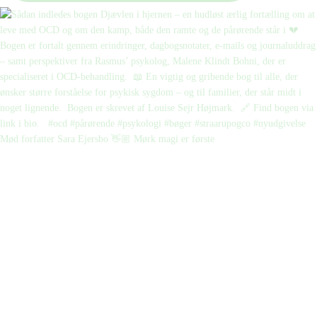
Mød forfatter Sara Ejersbo 👋🏼 Mørk magi er første