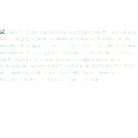
GLÆDELIG MORS DAG 🌸🩷 I anledning af mors dag har