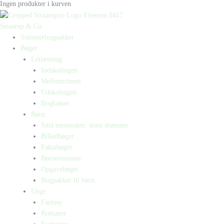
Ingen produkter i kurven
Straarup & Co
Sommerbogpakker
Bøger
Letlæsning
Indskolingen
Mellemtrinnet
Udskolingen
Bogkasser
Børn
Små mennesker, store drømme
Billedbøger
Faktabøger
Børneromaner
Opgavebøger
Bogpakker til børn
Unge
Fantasy
Romaner