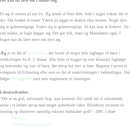
Det kan du læse om i denne bog.
Et æg er starten på nyt liv. Æg består af flere dele. Inde i ægget vokser der et
dyr. Det hedder et foster. Yderst på ægget er skallen eller hinden. Nogle dyrs
æg er gennemsigtige. Frøers æg er gennemsigtige. Så kan man se fosteret. Du
ved måske, at fugle lægger æg. Det gør fisk, frøer og Mariehøner også. I
bogen kan du lære mere om dyrs æg.
Æg
er en del af
Mini-serien
, der består af meget lette fagbøger til børn i
indskolingen fra 0.-2. klasse. Alle titler er bygget op som klassiske fagbøger
og henvender sig især til børn, der netop har lært at læse. Bøgerne i serien er
velegnede til frilæsning eller som en del af undervisningen i indskolingen. Der
følger
elevopgaver
med som supplement til læsningen.
Lektørudtalelse:
“Det er en god, informativ bog, som kommer flot rundt om et omfattende
emne i et letlæst sprog med meget spændende fakta. Billederne inviterer til
læsning og illustrerer samtidig tekstens budskaber godt”
– DBC Lektør
Detaljer
Undervisningsmaterialer