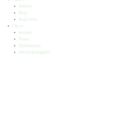
Artikler
Blog
Bogtrailere
Om os
Kontakt
Presse
Manuskripter
Handelsbetingelser
SKIFT TIL ERHVERVSKUNDE