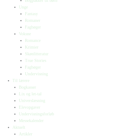
Bogpakker til børn
Unge
Fantasy
Romaner
Fagbøger
Voksne
Romance
Krimier
Skønlitteratur
True Stories
Fagbøger
Undervisning
Til lærere
Bogkasser
Lix og let-tal
Universlæsning
Elevopgaver
Undervisningsforløb
Messekalender
Aktuelt
Artikler