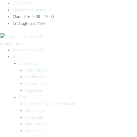
Gå
Products
Products
Æg
30 71 00 03
til
search
search
antal
mail@straarupogco.dk
indholdet
Man - Fre: 9.00 - 15.00
Fri fragt over 499,-
Straarup & Co
Sommerbogpakker
Bøger
Letlæsning
Indskolingen
Mellemtrinnet
Udskolingen
Bogkasser
Børn
Små mennesker, store drømme
Billedbøger
Faktabøger
Børneromaner
Opgavebøger