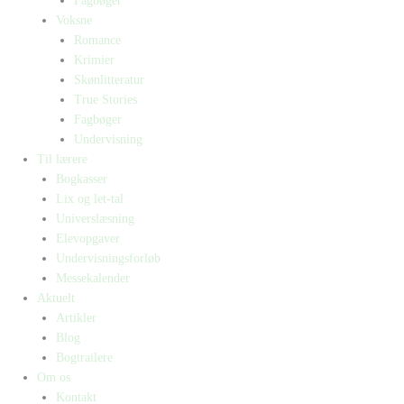
Fagbøger
Voksne
Romance
Krimier
Skønlitteratur
True Stories
Fagbøger
Undervisning
Til lærere
Bogkasser
Lix og let-tal
Universlæsning
Elevopgaver
Undervisningsforløb
Messekalender
Aktuelt
Artikler
Blog
Bogtrailere
Om os
Kontakt