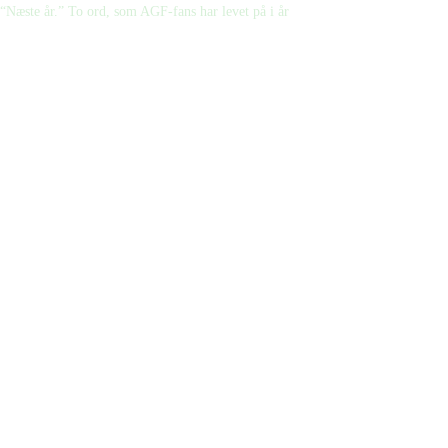
“Næste år.” To ord, som AGF-fans har levet på i år