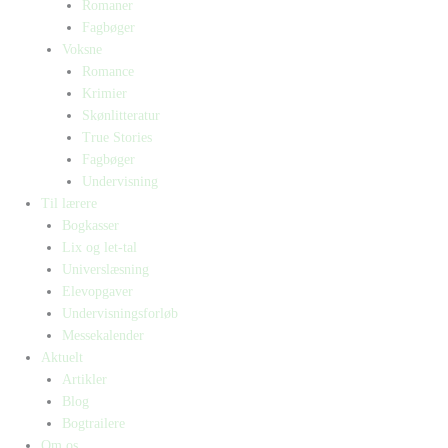
Romaner
Fagbøger
Voksne
Romance
Krimier
Skønlitteratur
True Stories
Fagbøger
Undervisning
Til lærere
Bogkasser
Lix og let-tal
Universlæsning
Elevopgaver
Undervisningsforløb
Messekalender
Aktuelt
Artikler
Blog
Bogtrailere
Om os