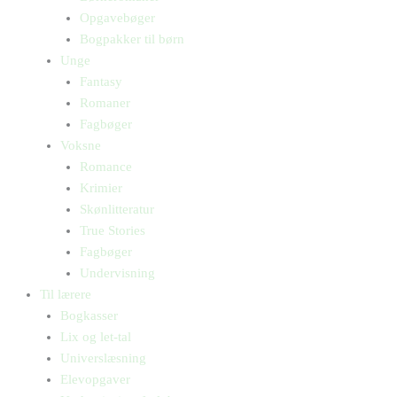
Opgavebøger
Bogpakker til børn
Unge
Fantasy
Romaner
Fagbøger
Voksne
Romance
Krimier
Skønlitteratur
True Stories
Fagbøger
Undervisning
Til lærere
Bogkasser
Lix og let-tal
Universlæsning
Elevopgaver