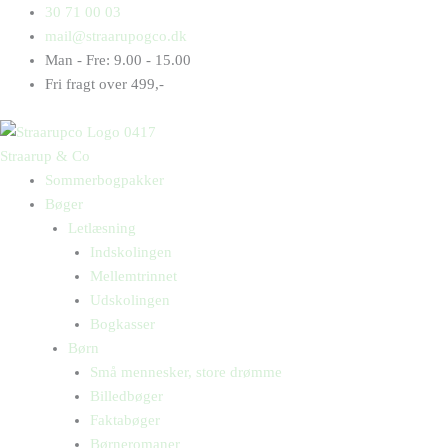
Gå
Products
Products
Håndbold
30 71 00 03
til
search
search
antal
mail@straarupogco.dk
indholdet
Man - Fre: 9.00 - 15.00
Fri fragt over 499,-
Straarup & Co
Sommerbogpakker
Bøger
Letlæsning
Indskolingen
Mellemtrinnet
Udskolingen
Bogkasser
Børn
Små mennesker, store drømme
Billedbøger
Faktabøger
Børneromaner