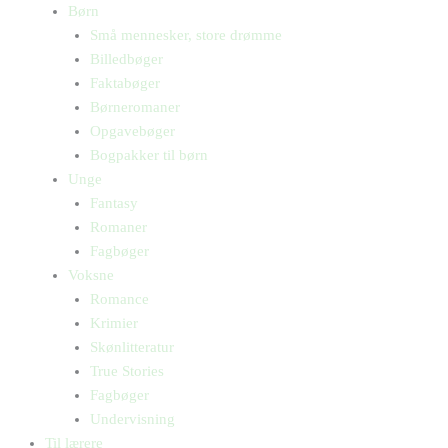
Børn
Små mennesker, store drømme
Billedbøger
Faktabøger
Børneromaner
Opgavebøger
Bogpakker til børn
Unge
Fantasy
Romaner
Fagbøger
Voksne
Romance
Krimier
Skønlitteratur
True Stories
Fagbøger
Undervisning
Til lærere