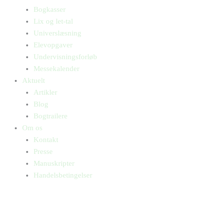
Bogkasser
Lix og let-tal
Universlæsning
Elevopgaver
Undervisningsforløb
Messekalender
Aktuelt
Artikler
Blog
Bogtrailere
Om os
Kontakt
Presse
Manuskripter
Handelsbetingelser
SKIFT TIL ERHVERVSKUNDE