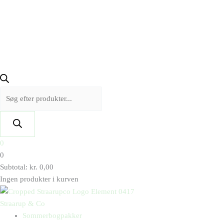
0
0
Subtotal:
kr.
0,00
Ingen produkter i kurven
Straarup & Co
Sommerbogpakker