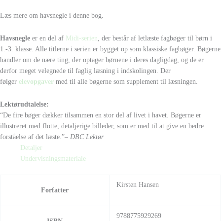
Læs mere om havsnegle i denne bog.
Havsnegle
er en del af
Midi-serien
, der består af letlæste fagbøger til børn i
1.-3. klasse. Alle titlerne i serien er bygget op som klassiske fagbøger. Bøgerne
handler om de nære ting, der optager børnene i deres dagligdag, og de er
derfor meget velegnede til faglig læsning i indskolingen. Der
følger
elevopgaver
med til alle bøgerne som supplement til læsningen.
Lektørudtalelse:
“De fire bøger dækker tilsammen en stor del af livet i havet. Bøgerne er
illustreret med flotte, detaljerige billeder, som er med til at give en bedre
forståelse af det læste.”
– DBC Lektør
Detaljer
Undervisningsmateriale
Kirsten Hansen
Forfatter
9788775929269