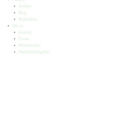
Artikler
Blog
Bogtrailere
Om os
Kontakt
Presse
Manuskripter
Handelsbetingelser
SKIFT TIL ERHVERVSKUNDE