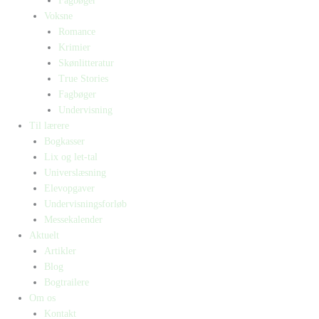
Fagbøger
Voksne
Romance
Krimier
Skønlitteratur
True Stories
Fagbøger
Undervisning
Til lærere
Bogkasser
Lix og let-tal
Universlæsning
Elevopgaver
Undervisningsforløb
Messekalender
Aktuelt
Artikler
Blog
Bogtrailere
Om os
Kontakt