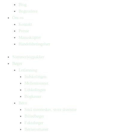
Blog
Bogtrailere
Om os
Kontakt
Presse
Manuskripter
Handelsbetingelser
Sommerbogpakker
Bøger
Letlæsning
Indskolingen
Mellemtrinnet
Udskolingen
Bogkasser
Børn
Små mennesker, store drømme
Billedbøger
Faktabøger
Børneromaner