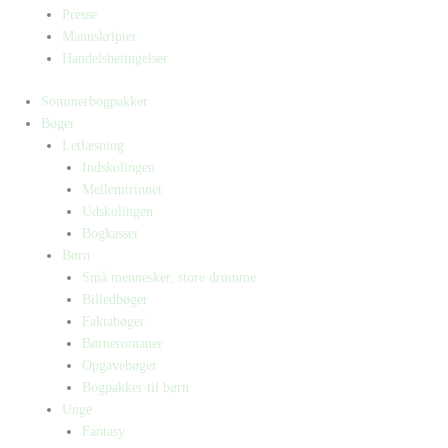
Presse
Manuskripter
Handelsbetingelser
Sommerbogpakker
Bøger
Letlæsning
Indskolingen
Mellemtrinnet
Udskolingen
Bogkasser
Børn
Små mennesker, store drømme
Billedbøger
Faktabøger
Børneromaner
Opgavebøger
Bogpakker til børn
Unge
Fantasy