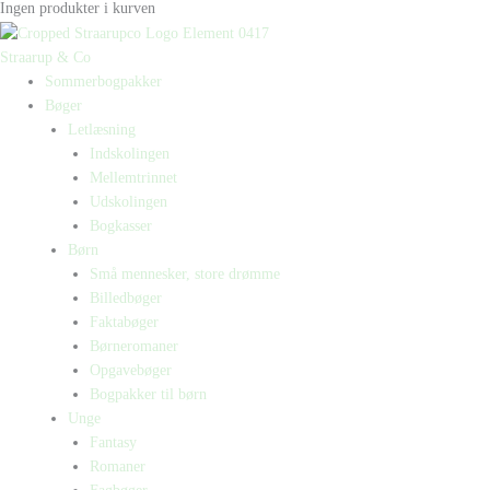
Ingen produkter i kurven
Straarup & Co
Sommerbogpakker
Bøger
Letlæsning
Indskolingen
Mellemtrinnet
Udskolingen
Bogkasser
Børn
Små mennesker, store drømme
Billedbøger
Faktabøger
Børneromaner
Opgavebøger
Bogpakker til børn
Unge
Fantasy
Romaner