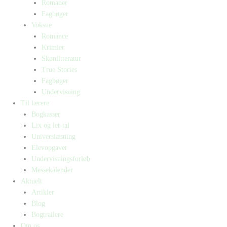
Romaner
Fagbøger
Voksne
Romance
Krimier
Skønlitteratur
True Stories
Fagbøger
Undervisning
Til lærere
Bogkasser
Lix og let-tal
Universlæsning
Elevopgaver
Undervisningsforløb
Messekalender
Aktuelt
Artikler
Blog
Bogtrailere
Om os