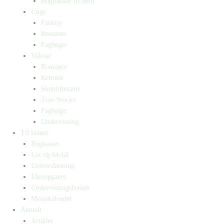
Bogpakker til børn
Unge
Fantasy
Romaner
Fagbøger
Voksne
Romance
Krimier
Skønlitteratur
True Stories
Fagbøger
Undervisning
Til lærere
Bogkasser
Lix og let-tal
Universlæsning
Elevopgaver
Undervisningsforløb
Messekalender
Aktuelt
Artikler