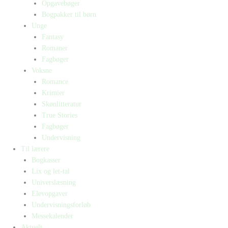
Opgavebøger
Bogpakker til børn
Unge
Fantasy
Romaner
Fagbøger
Voksne
Romance
Krimier
Skønlitteratur
True Stories
Fagbøger
Undervisning
Til lærere
Bogkasser
Lix og let-tal
Universlæsning
Elevopgaver
Undervisningsforløb
Messekalender
Aktuelt