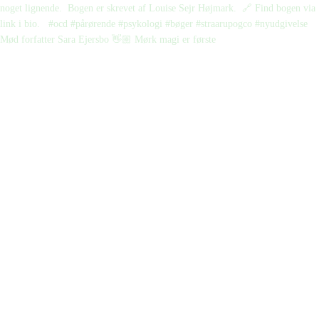
Mød forfatter Sara Ejersbo 👋🏼 Mørk magi er første