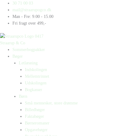
Gå
Products
Products
Havsnegle
30 71 00 03
til
search
search
antal
mail@straarupogco.dk
indholdet
Man - Fre: 9.00 - 15.00
Fri fragt over 499,-
Straarup & Co
Sommerbogpakker
Bøger
Letlæsning
Indskolingen
Mellemtrinnet
Udskolingen
Bogkasser
Børn
Små mennesker, store drømme
Billedbøger
Faktabøger
Børneromaner
Opgavebøger