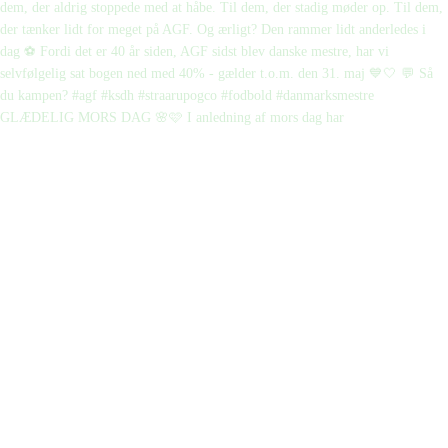
GLÆDELIG MORS DAG 🌸🩷 I anledning af mors dag har