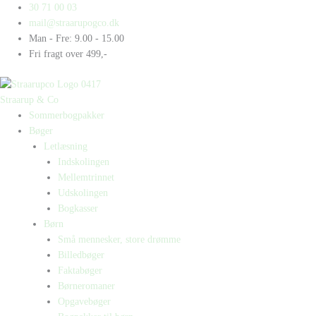
Gå
Products
Products
Utrolige
30 71 00 03
til
search
search
historier
mail@straarupogco.dk
indholdet
-
Man - Fre: 9.00 - 15.00
Bogpakke
Fri fragt over 499,-
antal
Straarup & Co
Sommerbogpakker
Bøger
Letlæsning
Indskolingen
Mellemtrinnet
Udskolingen
Bogkasser
Børn
Små mennesker, store drømme
Billedbøger
Faktabøger
Børneromaner
Opgavebøger