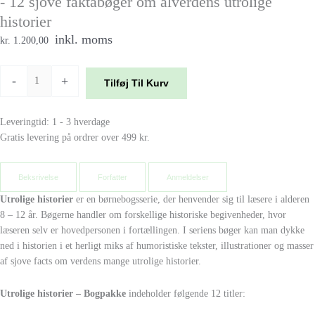
- 12 sjove faktabøger om alverdens utrolige
historier
inkl. moms
kr. 1.200,00
-
+
Tilføj Til Kurv
Leveringtid: 1 - 3 hverdage
Gratis levering på ordrer over 499 kr.
Beksrivelse
Forfatter
Anmeldelser
Utrolige historier
er en børnebogsserie, der henvender sig til læsere i alderen
8 – 12 år. Bøgerne handler om forskellige historiske begivenheder, hvor
læseren selv er hovedpersonen i fortællingen. I seriens bøger kan man dykke
ned i historien i et herligt miks af humoristiske tekster, illustrationer og masser
af sjove facts om verdens mange utrolige historier.
Utrolige historier – Bogpakke
indeholder følgende 12 titler: