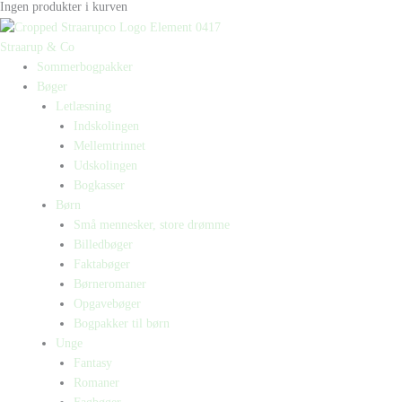
Ingen produkter i kurven
Straarup & Co
Sommerbogpakker
Bøger
Letlæsning
Indskolingen
Mellemtrinnet
Udskolingen
Bogkasser
Børn
Små mennesker, store drømme
Billedbøger
Faktabøger
Børneromaner
Opgavebøger
Bogpakker til børn
Unge
Fantasy
Romaner