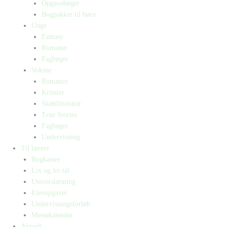
Opgavebøger
Bogpakker til børn
Unge
Fantasy
Romaner
Fagbøger
Voksne
Romance
Krimier
Skønlitteratur
True Stories
Fagbøger
Undervisning
Til lærere
Bogkasser
Lix og let-tal
Universlæsning
Elevopgaver
Undervisningsforløb
Messekalender
Aktuelt