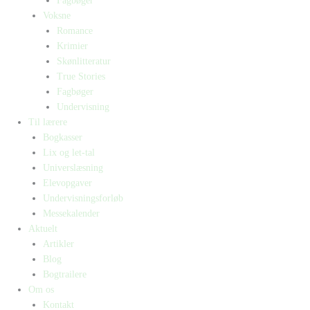
Fagbøger
Voksne
Romance
Krimier
Skønlitteratur
True Stories
Fagbøger
Undervisning
Til lærere
Bogkasser
Lix og let-tal
Universlæsning
Elevopgaver
Undervisningsforløb
Messekalender
Aktuelt
Artikler
Blog
Bogtrailere
Om os
Kontakt