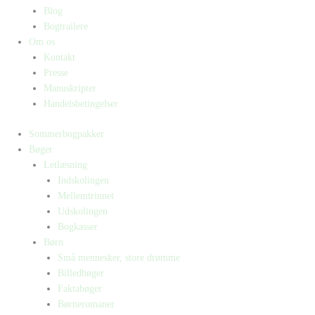
Blog
Bogtrailere
Om os
Kontakt
Presse
Manuskripter
Handelsbetingelser
Sommerbogpakker
Bøger
Letlæsning
Indskolingen
Mellemtrinnet
Udskolingen
Bogkasser
Børn
Små mennesker, store drømme
Billedbøger
Faktabøger
Børneromaner