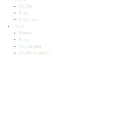
Artikler
Blog
Bogtrailere
Om os
Kontakt
Presse
Manuskripter
Handelsbetingelser
SKIFT TIL ERHVERVSKUNDE