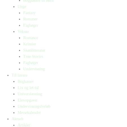
Bogpakker til børn
Unge
Fantasy
Romaner
Fagbøger
Voksne
Romance
Krimier
Skønlitteratur
True Stories
Fagbøger
Undervisning
Til lærere
Bogkasser
Lix og let-tal
Universlæsning
Elevopgaver
Undervisningsforløb
Messekalender
Aktuelt
Artikler