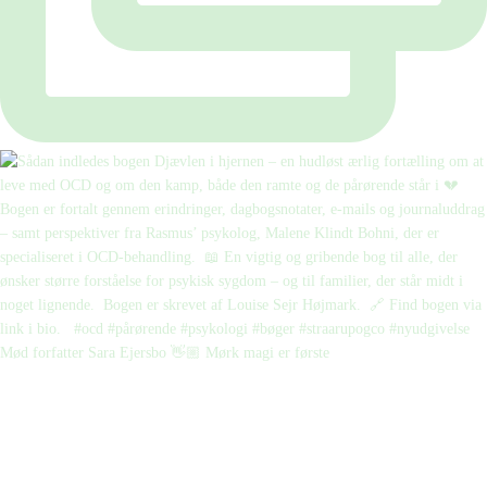
Mød forfatter Sara Ejersbo 👋🏼 Mørk magi er første