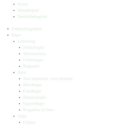
Presse
Manuskripter
Handelsbetingelser
Sommerbogpakker
Bøger
Letlæsning
Indskolingen
Mellemtrinnet
Udskolingen
Bogkasser
Børn
Små mennesker, store drømme
Billedbøger
Faktabøger
Børneromaner
Opgavebøger
Bogpakker til børn
Unge
Fantasy