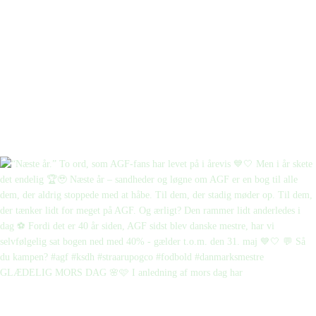
GLÆDELIG MORS DAG 🌸🩷 I anledning af mors dag har