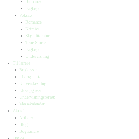
Romaner
Fagbøger
Voksne
Romance
Krimier
Skønlitteratur
True Stories
Fagbøger
Undervisning
Til lærere
Bogkasser
Lix og let-tal
Universlæsning
Elevopgaver
Undervisningsforløb
Messekalender
Aktuelt
Artikler
Blog
Bogtrailere
Om os