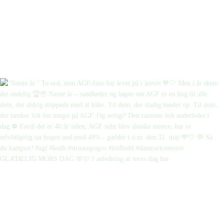
GLÆDELIG MORS DAG 🌸🩷 I anledning af mors dag har