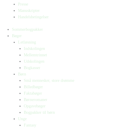
Presse
Manuskripter
Handelsbetingelser
Sommerbogpakker
Bøger
Letlæsning
Indskolingen
Mellemtrinnet
Udskolingen
Bogkasser
Børn
Små mennesker, store drømme
Billedbøger
Faktabøger
Børneromaner
Opgavebøger
Bogpakker til børn
Unge
Fantasy