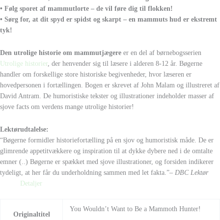
• Følg sporet af mammutlorte – de vil føre dig til flokken!
• Sørg for, at dit spyd er spidst og skarpt – en mammuts hud er ekstremt
tyk!
Den utrolige historie om mammutjægere
er en del af børnebogsserien
Utrolige historier
, der henvender sig til læsere i alderen 8-12 år. Bøgerne
handler om forskellige store historiske begivenheder, hvor læseren er
hovedpersonen i fortællingen. Bogen er skrevet af John Malam og illustreret af
David Antram. De humoristiske tekster og illustrationer indeholder masser af
sjove facts om verdens mange utrolige historier!
Lektørudtalelse:
“Bøgerne formidler historiefortælling på en sjov og humoristisk måde. De er
glimrende appetitvækkere og inspiration til at dykke dybere ned i de omtalte
emner (..) Bøgerne er spækket med sjove illustrationer, og forsiden indikerer
tydeligt, at her får du underholdning sammen med let fakta.”
– DBC Lektør
Detaljer
You Wouldn’t Want to Be a Mammoth Hunter!
Originaltitel