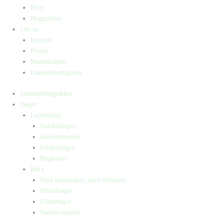
Blog
Bogtrailere
Om os
Kontakt
Presse
Manuskripter
Handelsbetingelser
Sommerbogpakker
Bøger
Letlæsning
Indskolingen
Mellemtrinnet
Udskolingen
Bogkasser
Børn
Små mennesker, store drømme
Billedbøger
Faktabøger
Børneromaner