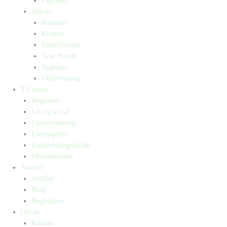
Fagbøger
Voksne
Romance
Krimier
Skønlitteratur
True Stories
Fagbøger
Undervisning
Til lærere
Bogkasser
Lix og let-tal
Universlæsning
Elevopgaver
Undervisningsforløb
Messekalender
Aktuelt
Artikler
Blog
Bogtrailere
Om os
Kontakt