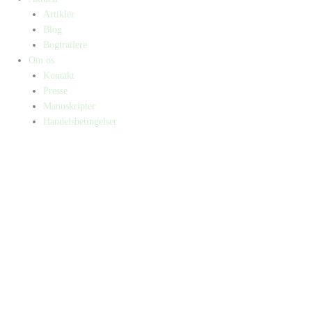
Artikler
Blog
Bogtrailere
Om os
Kontakt
Presse
Manuskripter
Handelsbetingelser
SKIFT TIL ERHVERVSKUNDE