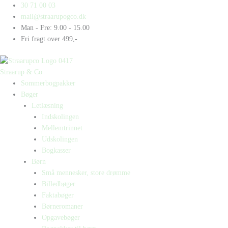
Gå
Products
Products
Den
30 71 00 03
til
search
search
utrolige
mail@straarupogco.dk
indholdet
historie
Man - Fre: 9.00 - 15.00
om
Fri fragt over 499,-
mammutjægere
antal
Straarup & Co
Sommerbogpakker
Bøger
Letlæsning
Indskolingen
Mellemtrinnet
Udskolingen
Bogkasser
Børn
Små mennesker, store drømme
Billedbøger
Faktabøger
Børneromaner
Opgavebøger