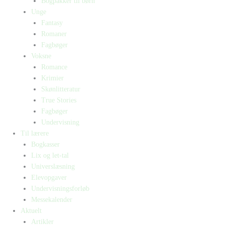
Bogpakker til børn
Unge
Fantasy
Romaner
Fagbøger
Voksne
Romance
Krimier
Skønlitteratur
True Stories
Fagbøger
Undervisning
Til lærere
Bogkasser
Lix og let-tal
Universlæsning
Elevopgaver
Undervisningsforløb
Messekalender
Aktuelt
Artikler