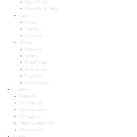
Opgavebøger
Bogpakker til børn
Unge
Fantasy
Romaner
Fagbøger
Voksne
Romance
Krimier
Skønlitteratur
True Stories
Fagbøger
Undervisning
Til lærere
Bogkasser
Lix og let-tal
Universlæsning
Elevopgaver
Undervisningsforløb
Messekalender
Aktuelt