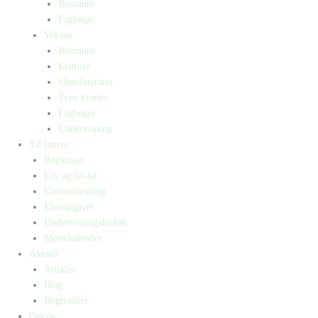
Romaner
Fagbøger
Voksne
Romance
Krimier
Skønlitteratur
True Stories
Fagbøger
Undervisning
Til lærere
Bogkasser
Lix og let-tal
Universlæsning
Elevopgaver
Undervisningsforløb
Messekalender
Aktuelt
Artikler
Blog
Bogtrailere
Om os