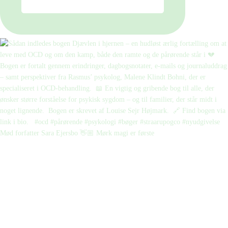
Mød forfatter Sara Ejersbo 👋🏼 Mørk magi er første