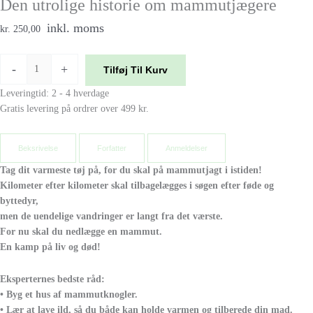
Den utrolige historie om mammutjægere
inkl. moms
kr. 250,00
-
+
Tilføj Til Kurv
Leveringtid: 2 - 4 hverdage
Gratis levering på ordrer over 499 kr.
Beksrivelse
Forfatter
Anmeldelser
Tag dit varmeste tøj på, for du skal på mammutjagt i istiden!
Kilometer efter kilometer skal tilbagelægges i søgen
efter føde og
byttedyr,
men de uendelige vandringer
er langt fra det værste.
For nu skal du
nedlægge en mammut.
En kamp på liv og død!
Eksperternes bedste råd:
• Byg et hus af mammutknogler.
• Lær at lave ild, så du både kan holde varmen og tilberede din mad.