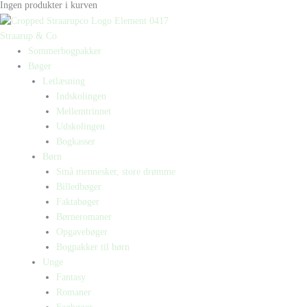
Ingen produkter i kurven
Straarup & Co
Sommerbogpakker
Bøger
Letlæsning
Indskolingen
Mellemtrinnet
Udskolingen
Bogkasser
Børn
Små mennesker, store drømme
Billedbøger
Faktabøger
Børneromaner
Opgavebøger
Bogpakker til børn
Unge
Fantasy
Romaner