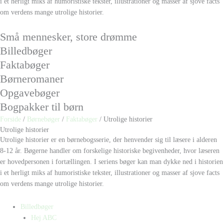
i et herligt miks af humoristiske tekster, illustrationer og masser af sjove facts
om verdens mange utrolige historier.
Små mennesker, store drømme
Billedbøger
Faktabøger
Børneromaner
Opgavebøger
Bogpakker til børn
Forside
/
Børnebøger
/
Faktabøger
/ Utrolige historier
Utrolige historier
Utrolige historier er en børnebogsserie, der henvender sig til læsere i alderen
8-12 år. Bøgerne handler om forskelige historiske begivenheder, hvor læseren
er hovedpersonen i fortællingen. I seriens bøger kan man dykke ned i historien
i et herligt miks af humoristiske tekster, illustrationer og masser af sjove facts
om verdens mange utrolige historier.
Billedbøger
Hej ABC