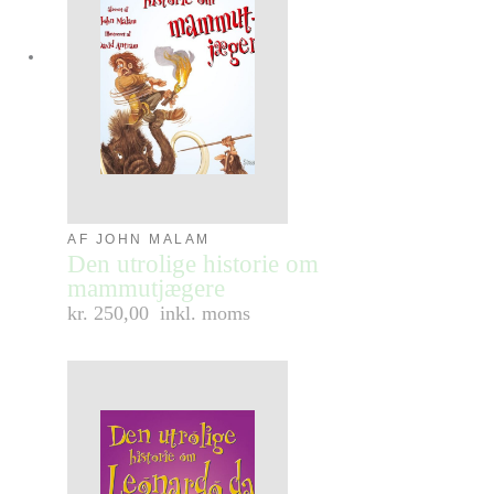
AF JOHN MALAM
Den utrolige historie om
mammutjægere
kr. 250,00
inkl. moms