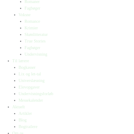
Romaner
Fagbøger
Voksne
Romance
Krimier
Skønlitteratur
True Stories
Fagbøger
Undervisning
Til lærere
Bogkasser
Lix og let-tal
Universlæsning
Elevopgaver
Undervisningsforløb
Messekalender
Aktuelt
Artikler
Blog
Bogtrailere
Om os