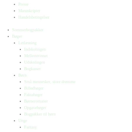
Presse
Manuskripter
Handelsbetingelser
Sommerbogpakker
Bøger
Letlæsning
Indskolingen
Mellemtrinnet
Udskolingen
Bogkasser
Børn
Små mennesker, store drømme
Billedbøger
Faktabøger
Børneromaner
Opgavebøger
Bogpakker til børn
Unge
Fantasy