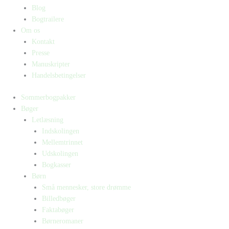
Blog
Bogtrailere
Om os
Kontakt
Presse
Manuskripter
Handelsbetingelser
Sommerbogpakker
Bøger
Letlæsning
Indskolingen
Mellemtrinnet
Udskolingen
Bogkasser
Børn
Små mennesker, store drømme
Billedbøger
Faktabøger
Børneromaner