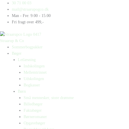
Gå
Products
Products
30 71 00 03
til
search
search
mail@straarupogco.dk
indholdet
Man - Fre: 9.00 - 15.00
Fri fragt over 499,-
Straarup & Co
Sommerbogpakker
Bøger
Letlæsning
Indskolingen
Mellemtrinnet
Udskolingen
Bogkasser
Børn
Små mennesker, store drømme
Billedbøger
Faktabøger
Børneromaner
Opgavebøger