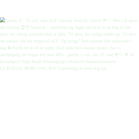
GLÆDELIG MORS DAG 🌸🩷 I anledning af mors dag har