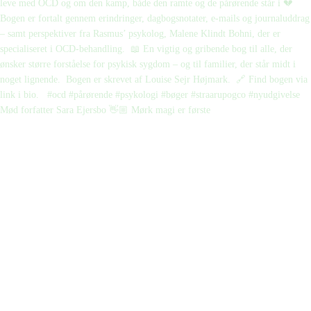
Mød forfatter Sara Ejersbo 👋🏼 Mørk magi er første