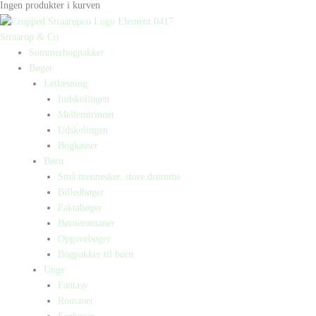
Ingen produkter i kurven
Straarup & Co
Sommerbogpakker
Bøger
Letlæsning
Indskolingen
Mellemtrinnet
Udskolingen
Bogkasser
Børn
Små mennesker, store drømme
Billedbøger
Faktabøger
Børneromaner
Opgavebøger
Bogpakker til børn
Unge
Fantasy
Romaner