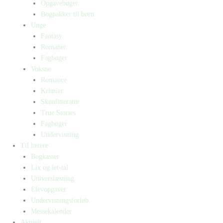
Opgavebøger
Bogpakker til børn
Unge
Fantasy
Romaner
Fagbøger
Voksne
Romance
Krimier
Skønlitteratur
True Stories
Fagbøger
Undervisning
Til lærere
Bogkasser
Lix og let-tal
Universlæsning
Elevopgaver
Undervisningsforløb
Messekalender
Aktuelt