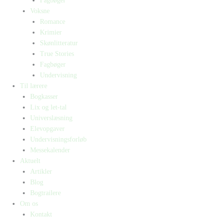
Fagbøger
Voksne
Romance
Krimier
Skønlitteratur
True Stories
Fagbøger
Undervisning
Til lærere
Bogkasser
Lix og let-tal
Universlæsning
Elevopgaver
Undervisningsforløb
Messekalender
Aktuelt
Artikler
Blog
Bogtrailere
Om os
Kontakt