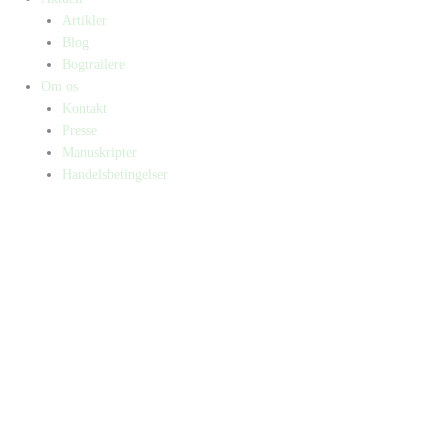
Artikler
Blog
Bogtrailere
Om os
Kontakt
Presse
Manuskripter
Handelsbetingelser
SKIFT TIL ERHVERVSKUNDE