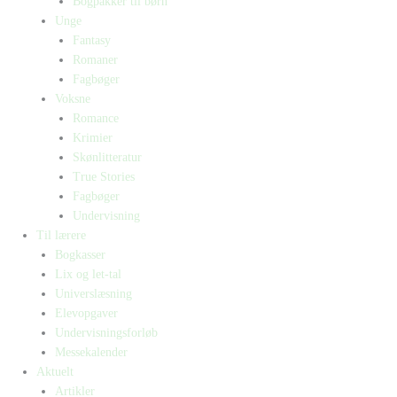
Bogpakker til børn
Unge
Fantasy
Romaner
Fagbøger
Voksne
Romance
Krimier
Skønlitteratur
True Stories
Fagbøger
Undervisning
Til lærere
Bogkasser
Lix og let-tal
Universlæsning
Elevopgaver
Undervisningsforløb
Messekalender
Aktuelt
Artikler