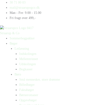
Gå
Products
Products
Den
30 71 00 03
til
search
search
utrolige
mail@straarupogco.dk
indholdet
historie
Man - Fre: 9.00 - 15.00
om
Fri fragt over 499,-
ninjakrigere
antal
Straarup & Co
Sommerbogpakker
Bøger
Letlæsning
Indskolingen
Mellemtrinnet
Udskolingen
Bogkasser
Børn
Små mennesker, store drømme
Billedbøger
Faktabøger
Børneromaner
Opgavebøger