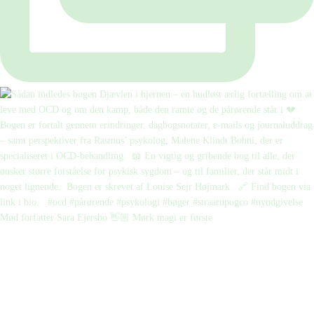
Mød forfatter Sara Ejersbo 👋🏼 Mørk magi er første