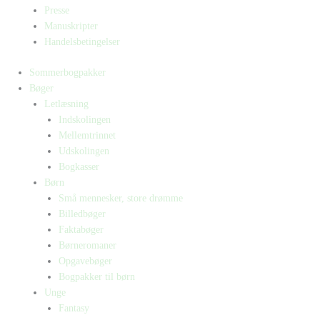
Presse
Manuskripter
Handelsbetingelser
Sommerbogpakker
Bøger
Letlæsning
Indskolingen
Mellemtrinnet
Udskolingen
Bogkasser
Børn
Små mennesker, store drømme
Billedbøger
Faktabøger
Børneromaner
Opgavebøger
Bogpakker til børn
Unge
Fantasy