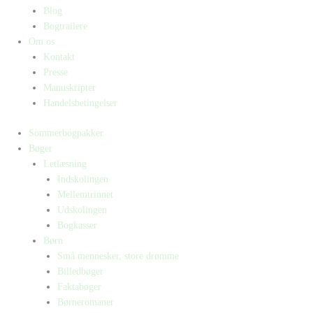
Blog
Bogtrailere
Om os
Kontakt
Presse
Manuskripter
Handelsbetingelser
Sommerbogpakker
Bøger
Letlæsning
Indskolingen
Mellemtrinnet
Udskolingen
Bogkasser
Børn
Små mennesker, store drømme
Billedbøger
Faktabøger
Børneromaner