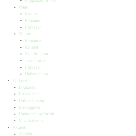
Bogpakker til børn
Unge
Fantasy
Romaner
Fagbøger
Voksne
Romance
Krimier
Skønlitteratur
True Stories
Fagbøger
Undervisning
Til lærere
Bogkasser
Lix og let-tal
Universlæsning
Elevopgaver
Undervisningsforløb
Messekalender
Aktuelt
Artikler