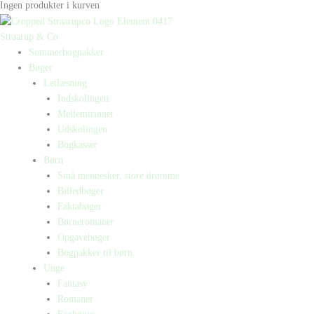
Ingen produkter i kurven
Straarup & Co
Sommerbogpakker
Bøger
Letlæsning
Indskolingen
Mellemtrinnet
Udskolingen
Bogkasser
Børn
Små mennesker, store drømme
Billedbøger
Faktabøger
Børneromaner
Opgavebøger
Bogpakker til børn
Unge
Fantasy
Romaner