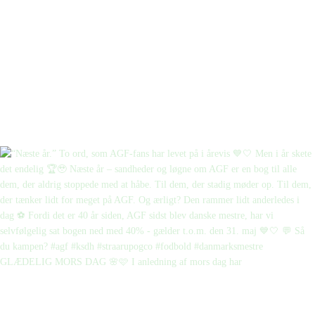
GLÆDELIG MORS DAG 🌸🩷 I anledning af mors dag har