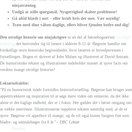
ninjatræning.
Undgå at stille spørgsmål. Nysgerrighed skaber problemer!
Gå altid klædt i sort – eller hvidt hvis det sner. Vær usynlig!
Træn med dine våben dagligt, ellers bliver fjenden bedre end dig!
Den utrolige historie om ninjakrigere
er en del af børnebogsserien
Utrolige
historier
, der henvender sig til læsere i alderen 8-12 år. Bøgerne handler om
forskellige store historiske begivenheder, hvor læseren er hovedpersonen i
fortællingen. Bogen er skrevet af John Malam og illustreret af David Antram.
De humoristiske tekster og illustrationer indeholder masser af sjove facts om
verdens mange utrolige historier!
Lektørudtalelse:
“På en humoristisk måde formidles historiefortælling. Bøgerne kan bruges som
appetitvækkere og inspiration til at søge mere viden om emnerne, da det ikke
alene er det faglige indhold, der er i fokus. Her gælder det i første omgang om
at vække interessen. Illustrationerne supplerer teksten samtidig med, at de er
sjove. Bøgerne vil appellere til mange, og de vil også kunne fungere fint som
bladre- og samtalebøger fra 8 år.”
– DBC Lektør
Detaljer