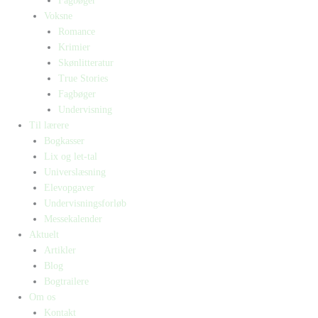
Fagbøger
Voksne
Romance
Krimier
Skønlitteratur
True Stories
Fagbøger
Undervisning
Til lærere
Bogkasser
Lix og let-tal
Universlæsning
Elevopgaver
Undervisningsforløb
Messekalender
Aktuelt
Artikler
Blog
Bogtrailere
Om os
Kontakt