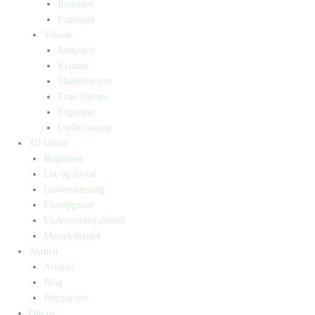
Romaner
Fagbøger
Voksne
Romance
Krimier
Skønlitteratur
True Stories
Fagbøger
Undervisning
Til lærere
Bogkasser
Lix og let-tal
Universlæsning
Elevopgaver
Undervisningsforløb
Messekalender
Aktuelt
Artikler
Blog
Bogtrailere
Om os