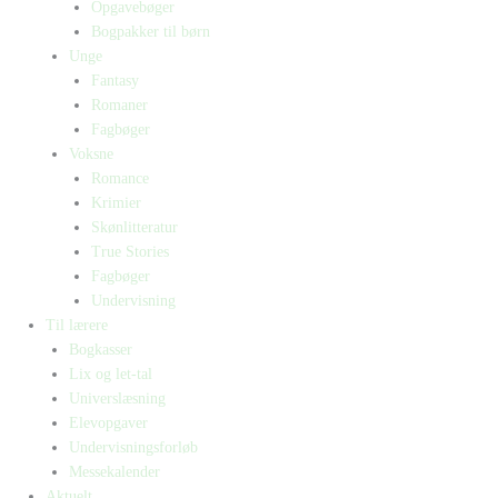
Opgavebøger
Bogpakker til børn
Unge
Fantasy
Romaner
Fagbøger
Voksne
Romance
Krimier
Skønlitteratur
True Stories
Fagbøger
Undervisning
Til lærere
Bogkasser
Lix og let-tal
Universlæsning
Elevopgaver
Undervisningsforløb
Messekalender
Aktuelt