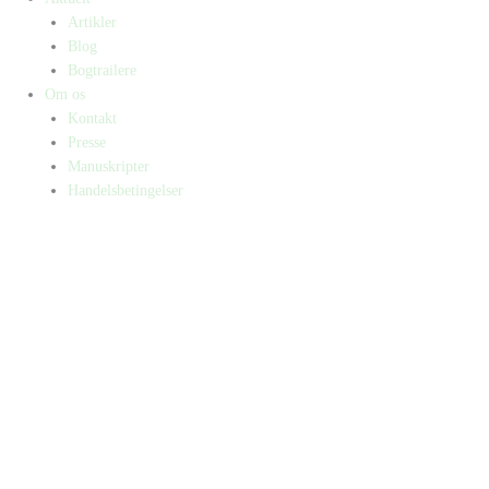
Artikler
Blog
Bogtrailere
Om os
Kontakt
Presse
Manuskripter
Handelsbetingelser
SKIFT TIL ERHVERVSKUNDE