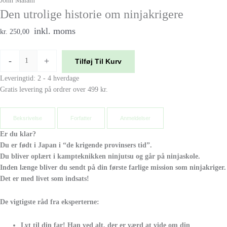
John Malam
Den utrolige historie om ninjakrigere
inkl. moms
kr. 250,00
-
+
Tilføj Til Kurv
Leveringtid: 2 - 4 hverdage
Gratis levering på ordrer over 499 kr.
Beksrivelse
Forfatter
Anmeldelser
Er du klar?
Du er født i Japan i “de krigende provinsers tid”.
Du bliver oplært i kampteknikken ninjutsu og går på ninjaskole.
Inden længe bliver du sendt på din første farlige mission som ninjakriger.
Det er med livet som indsats!
De vigtigste råd fra eksperterne:
Lyt til din far! Han ved alt, der er værd at vide om din