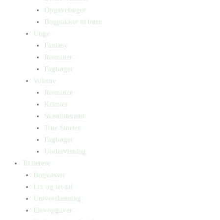
Opgavebøger
Bogpakker til børn
Unge
Fantasy
Romaner
Fagbøger
Voksne
Romance
Krimier
Skønlitteratur
True Stories
Fagbøger
Undervisning
Til lærere
Bogkasser
Lix og let-tal
Universlæsning
Elevopgaver