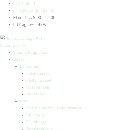
Gå
Products
Products
Den
30 71 00 03
til
search
search
utrolige
mail@straarupogco.dk
indholdet
historie
Man - Fre: 9.00 - 15.00
om
Fri fragt over 499,-
den
første
flyvemaskine
Straarup & Co
antal
Sommerbogpakker
Bøger
Letlæsning
Indskolingen
Mellemtrinnet
Udskolingen
Bogkasser
Børn
Små mennesker, store drømme
Billedbøger
Faktabøger
Børneromaner