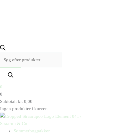
0
0
Subtotal:
kr.
0,00
Ingen produkter i kurven
Straarup & Co
Sommerbogpakker