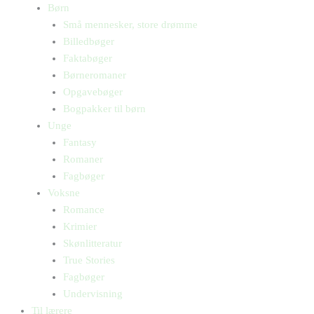
Børn
Små mennesker, store drømme
Billedbøger
Faktabøger
Børneromaner
Opgavebøger
Bogpakker til børn
Unge
Fantasy
Romaner
Fagbøger
Voksne
Romance
Krimier
Skønlitteratur
True Stories
Fagbøger
Undervisning
Til lærere