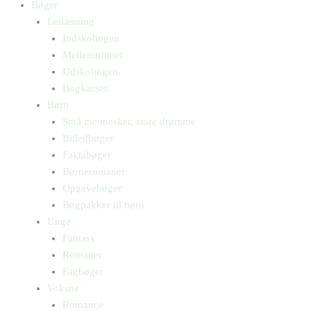
Bøger
Letlæsning
Indskolingen
Mellemtrinnet
Udskolingen
Bogkasser
Børn
Små mennesker, store drømme
Billedbøger
Faktabøger
Børneromaner
Opgavebøger
Bogpakker til børn
Unge
Fantasy
Romaner
Fagbøger
Voksne
Romance