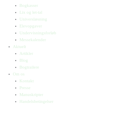
Bogkasser
Lix og let-tal
Universlæsning
Elevopgaver
Undervisningsforløb
Messekalender
Aktuelt
Artikler
Blog
Bogtrailere
Om os
Kontakt
Presse
Manuskripter
Handelsbetingelser
SKIFT TIL ERHVERVSKUNDE