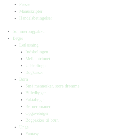
Presse
Manuskripter
Handelsbetingelser
Sommerbogpakker
Bøger
Letlæsning
Indskolingen
Mellemtrinnet
Udskolingen
Bogkasser
Børn
Små mennesker, store drømme
Billedbøger
Faktabøger
Børneromaner
Opgavebøger
Bogpakker til børn
Unge
Fantasy