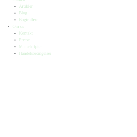
Artikler
Blog
Bogtrailere
Om os
Kontakt
Presse
Manuskripter
Handelsbetingelser
SKIFT TIL ERHVERVSKUNDE