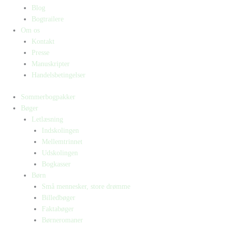
Blog
Bogtrailere
Om os
Kontakt
Presse
Manuskripter
Handelsbetingelser
Sommerbogpakker
Bøger
Letlæsning
Indskolingen
Mellemtrinnet
Udskolingen
Bogkasser
Børn
Små mennesker, store drømme
Billedbøger
Faktabøger
Børneromaner