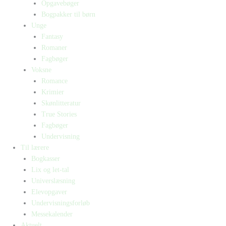
Opgavebøger
Bogpakker til børn
Unge
Fantasy
Romaner
Fagbøger
Voksne
Romance
Krimier
Skønlitteratur
True Stories
Fagbøger
Undervisning
Til lærere
Bogkasser
Lix og let-tal
Universlæsning
Elevopgaver
Undervisningsforløb
Messekalender
Aktuelt