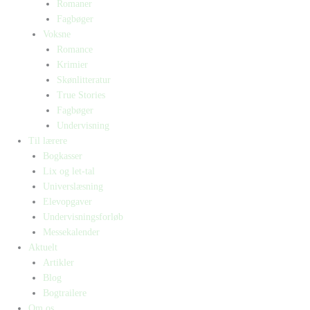
Romaner
Fagbøger
Voksne
Romance
Krimier
Skønlitteratur
True Stories
Fagbøger
Undervisning
Til lærere
Bogkasser
Lix og let-tal
Universlæsning
Elevopgaver
Undervisningsforløb
Messekalender
Aktuelt
Artikler
Blog
Bogtrailere
Om os