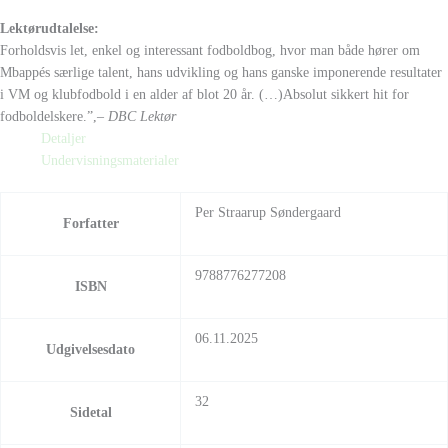
Lektørudtalelse:
Forholdsvis let, enkel og interessant fodboldbog, hvor man både hører om
Mbappés særlige talent, hans udvikling og hans ganske imponerende resultater
i VM og klubfodbold i en alder af blot 20 år. (…)Absolut sikkert hit for
fodboldelskere.”,
– DBC Lektør
Detaljer
Undervisningsmaterialer
Per Straarup Søndergaard
Forfatter
9788776277208
ISBN
06.11.2025
Udgivelsesdato
32
Sidetal