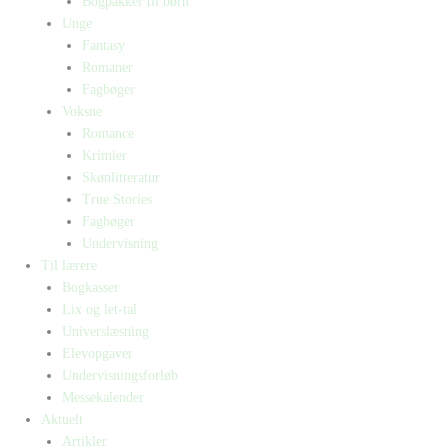
Bogpakker til børn
Unge
Fantasy
Romaner
Fagbøger
Voksne
Romance
Krimier
Skønlitteratur
True Stories
Fagbøger
Undervisning
Til lærere
Bogkasser
Lix og let-tal
Universlæsning
Elevopgaver
Undervisningsforløb
Messekalender
Aktuelt
Artikler