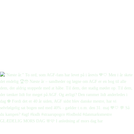
GLÆDELIG MORS DAG 🌸🩷 I anledning af mors dag har