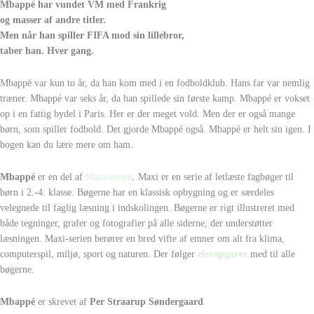
Mbappé har vundet VM med Frankrig
og masser af andre titler.
Men når han spiller FIFA mod sin lillebror,
taber han. Hver gang.
Mbappé var kun to år, da han kom med i en fodboldklub. Hans far var nemlig
træner. Mbappé var seks år, da han spillede sin første kamp. Mbappé er vokset
op i en fattig bydel i Paris. Her er der meget vold. Men der er også mange
børn, som spiller fodbold. Det gjorde Mbappé også. Mbappé er helt sin igen. I
bogen kan du lære mere om ham.
Mbappé
er en del af
Maxi-serien
. Maxi er en serie af letlæste fagbøger til
børn i 2.-4. klasse. Bøgerne har en klassisk opbygning og er særdeles
velegnede til faglig læsning i indskolingen. Bøgerne er rigt illustreret med
både tegninger, grafer og fotografier på alle siderne, der understøtter
læsningen. Maxi-serien berører en bred vifte af emner om alt fra klima,
computerspil, miljø, sport og naturen. Der følger
elevopgaver
med til alle
bøgerne.
Mbappé
er skrevet af
Per Straarup Søndergaard