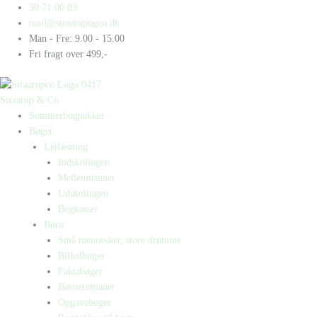
Gå
Products
Products
Mbappé
30 71 00 03
til
search
search
antal
mail@straarupogco.dk
indholdet
Man - Fre: 9.00 - 15.00
Fri fragt over 499,-
Straarup & Co
Sommerbogpakker
Bøger
Letlæsning
Indskolingen
Mellemtrinnet
Udskolingen
Bogkasser
Børn
Små mennesker, store drømme
Billedbøger
Faktabøger
Børneromaner
Opgavebøger