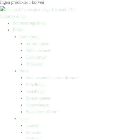
Ingen produkter i kurven
Straarup & Co
Sommerbogpakker
Bøger
Letlæsning
Indskolingen
Mellemtrinnet
Udskolingen
Bogkasser
Børn
Små mennesker, store drømme
Billedbøger
Faktabøger
Børneromaner
Opgavebøger
Bogpakker til børn
Unge
Fantasy
Romaner