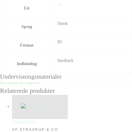
19
Lix
Dansk
Sprog
B5
Format
Hardback
Indbinding
Undervisningsmaterialer
Download elevopgaver
Relaterede produkter
Tilføj til kurv
AF STRAARUP & CO