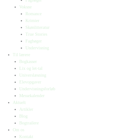
Fagbøger
Voksne
Romance
Krimier
Skønlitteratur
True Stories
Fagbøger
Undervisning
Til lærere
Bogkasser
Lix og let-tal
Universlæsning
Elevopgaver
Undervisningsforløb
Messekalender
Aktuelt
Artikler
Blog
Bogtrailere
Om os
Kontakt