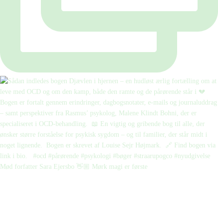
Mød forfatter Sara Ejersbo 👋🏼 Mørk magi er første