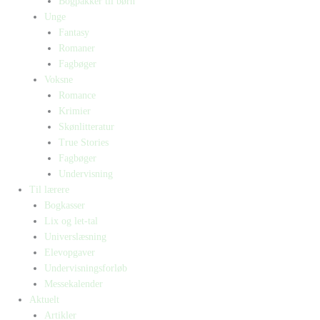
Bogpakker til børn
Unge
Fantasy
Romaner
Fagbøger
Voksne
Romance
Krimier
Skønlitteratur
True Stories
Fagbøger
Undervisning
Til lærere
Bogkasser
Lix og let-tal
Universlæsning
Elevopgaver
Undervisningsforløb
Messekalender
Aktuelt
Artikler