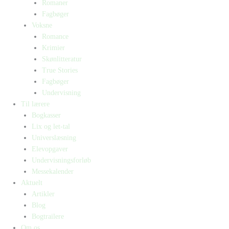
Romaner
Fagbøger
Voksne
Romance
Krimier
Skønlitteratur
True Stories
Fagbøger
Undervisning
Til lærere
Bogkasser
Lix og let-tal
Universlæsning
Elevopgaver
Undervisningsforløb
Messekalender
Aktuelt
Artikler
Blog
Bogtrailere
Om os