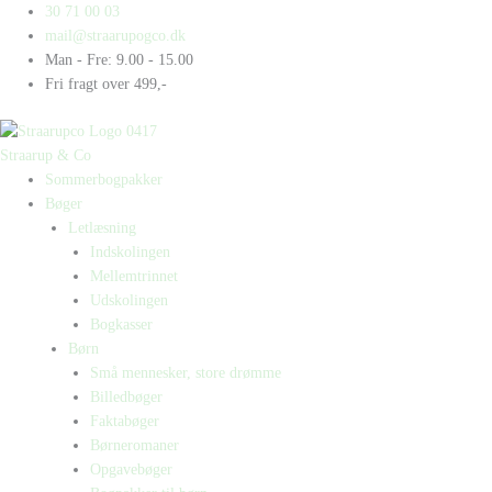
Gå
Products
Products
Bob
30 71 00 03
til
search
search
at
mail@straarupogco.dk
indholdet
School
Man - Fre: 9.00 - 15.00
antal
Fri fragt over 499,-
Straarup & Co
Sommerbogpakker
Bøger
Letlæsning
Indskolingen
Mellemtrinnet
Udskolingen
Bogkasser
Børn
Små mennesker, store drømme
Billedbøger
Faktabøger
Børneromaner
Opgavebøger