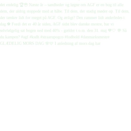
GLÆDELIG MORS DAG 🌸🩷 I anledning af mors dag har