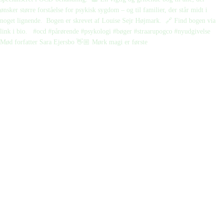
Mød forfatter Sara Ejersbo 👋🏼 Mørk magi er første