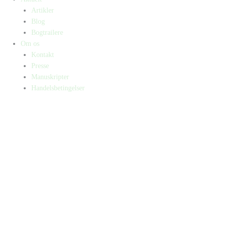
Artikler
Blog
Bogtrailere
Om os
Kontakt
Presse
Manuskripter
Handelsbetingelser
SKIFT TIL ERHVERVSKUNDE