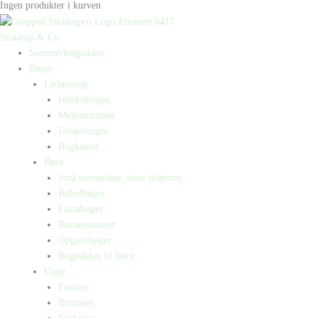
Ingen produkter i kurven
Straarup & Co
Sommerbogpakker
Bøger
Letlæsning
Indskolingen
Mellemtrinnet
Udskolingen
Bogkasser
Børn
Små mennesker, store drømme
Billedbøger
Faktabøger
Børneromaner
Opgavebøger
Bogpakker til børn
Unge
Fantasy
Romaner