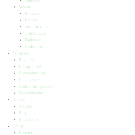
Fagbøger
Voksne
Romance
Krimier
Skønlitteratur
True Stories
Fagbøger
Undervisning
Til lærere
Bogkasser
Lix og let-tal
Universlæsning
Elevopgaver
Undervisningsforløb
Messekalender
Aktuelt
Artikler
Blog
Bogtrailere
Om os
Kontakt