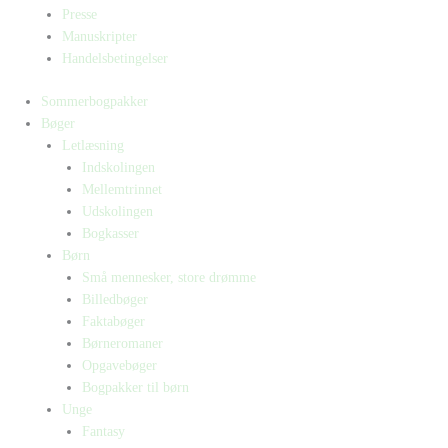
Presse
Manuskripter
Handelsbetingelser
Sommerbogpakker
Bøger
Letlæsning
Indskolingen
Mellemtrinnet
Udskolingen
Bogkasser
Børn
Små mennesker, store drømme
Billedbøger
Faktabøger
Børneromaner
Opgavebøger
Bogpakker til børn
Unge
Fantasy