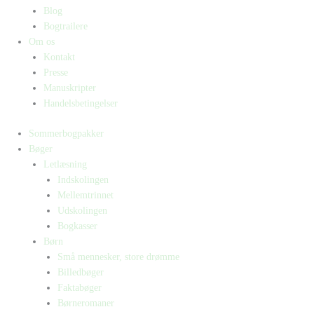
Blog
Bogtrailere
Om os
Kontakt
Presse
Manuskripter
Handelsbetingelser
Sommerbogpakker
Bøger
Letlæsning
Indskolingen
Mellemtrinnet
Udskolingen
Bogkasser
Børn
Små mennesker, store drømme
Billedbøger
Faktabøger
Børneromaner