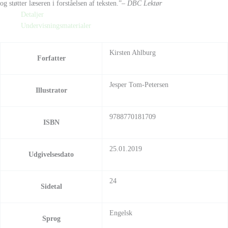
og støtter læseren i forståelsen af teksten.”
– DBC Lektør
Detaljer
Undervisningsmaterialer
Kirsten Ahlburg
Forfatter
Jesper Tom-Petersen
Illustrator
9788770181709
ISBN
25.01.2019
Udgivelsesdato
24
Sidetal
Engelsk
Sprog