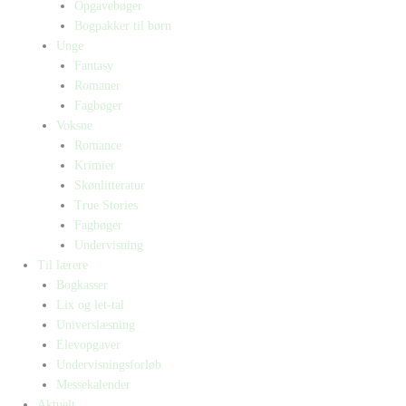
Opgavebøger
Bogpakker til børn
Unge
Fantasy
Romaner
Fagbøger
Voksne
Romance
Krimier
Skønlitteratur
True Stories
Fagbøger
Undervisning
Til lærere
Bogkasser
Lix og let-tal
Universlæsning
Elevopgaver
Undervisningsforløb
Messekalender
Aktuelt