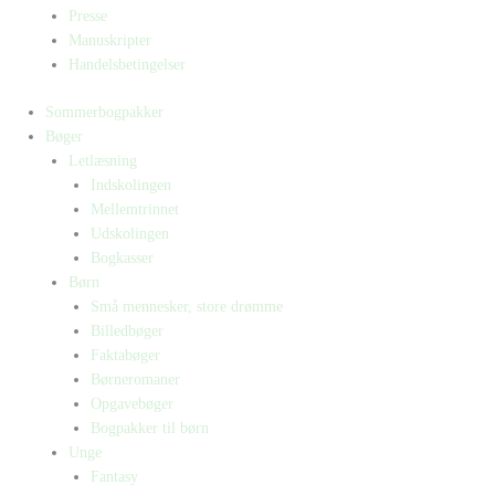
Presse
Manuskripter
Handelsbetingelser
Sommerbogpakker
Bøger
Letlæsning
Indskolingen
Mellemtrinnet
Udskolingen
Bogkasser
Børn
Små mennesker, store drømme
Billedbøger
Faktabøger
Børneromaner
Opgavebøger
Bogpakker til børn
Unge
Fantasy