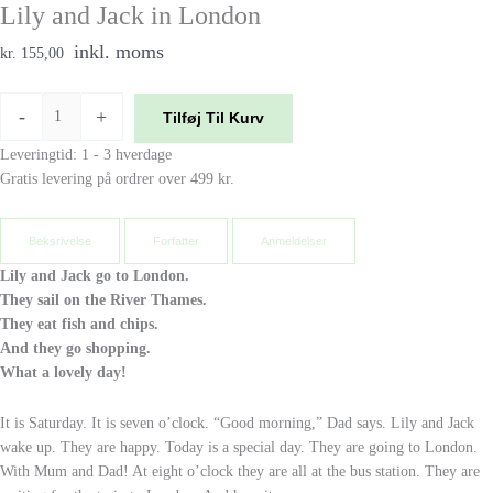
Lily and Jack in London
inkl. moms
kr. 155,00
-
+
Tilføj Til Kurv
Leveringtid: 1 - 3 hverdage
Gratis levering på ordrer over 499 kr.
Beksrivelse
Forfatter
Anmeldelser
Lily and Jack go to London.
They sail on the River Thames.
They eat fish and chips.
And they go shopping.
What a lovely day!
It is Saturday. It is seven o’clock. “Good morning,” Dad says. Lily and Jack
wake up. They are happy. Today is a special day. They are going to London.
With Mum and Dad! At eight o’clock they are all at the bus station. They are