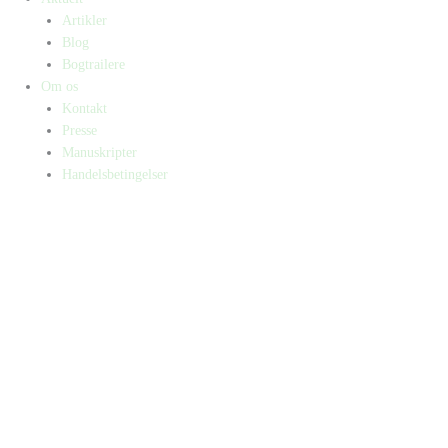
Artikler
Blog
Bogtrailere
Om os
Kontakt
Presse
Manuskripter
Handelsbetingelser
SKIFT TIL ERHVERVSKUNDE