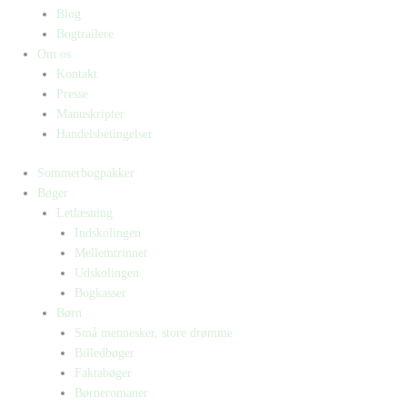
Blog
Bogtrailere
Om os
Kontakt
Presse
Manuskripter
Handelsbetingelser
Sommerbogpakker
Bøger
Letlæsning
Indskolingen
Mellemtrinnet
Udskolingen
Bogkasser
Børn
Små mennesker, store drømme
Billedbøger
Faktabøger
Børneromaner