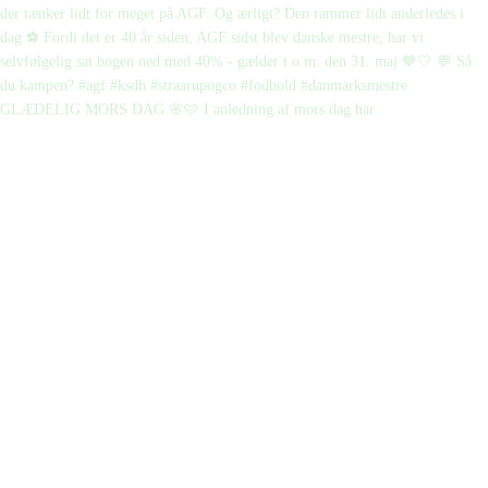
GLÆDELIG MORS DAG 🌸🩷 I anledning af mors dag har