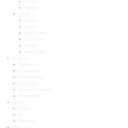
Romaner
Fagbøger
Voksne
Romance
Krimier
Skønlitteratur
True Stories
Fagbøger
Undervisning
Til lærere
Bogkasser
Lix og let-tal
Universlæsning
Elevopgaver
Undervisningsforløb
Messekalender
Aktuelt
Artikler
Blog
Bogtrailere
Om os