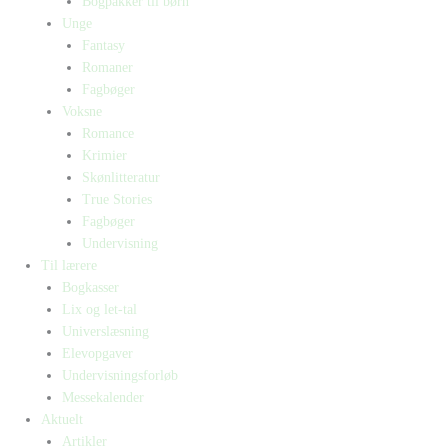
Bogpakker til børn
Unge
Fantasy
Romaner
Fagbøger
Voksne
Romance
Krimier
Skønlitteratur
True Stories
Fagbøger
Undervisning
Til lærere
Bogkasser
Lix og let-tal
Universlæsning
Elevopgaver
Undervisningsforløb
Messekalender
Aktuelt
Artikler