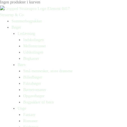
Ingen produkter i kurven
Straarup & Co
Sommerbogpakker
Bøger
Letlæsning
Indskolingen
Mellemtrinnet
Udskolingen
Bogkasser
Børn
Små mennesker, store drømme
Billedbøger
Faktabøger
Børneromaner
Opgavebøger
Bogpakker til børn
Unge
Fantasy
Romaner