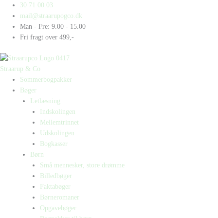
Gå
Products
Products
Lily
30 71 00 03
til
search
search
and
mail@straarupogco.dk
indholdet
Jack
Man - Fre: 9.00 - 15.00
in
Fri fragt over 499,-
London
antal
Straarup & Co
Sommerbogpakker
Bøger
Letlæsning
Indskolingen
Mellemtrinnet
Udskolingen
Bogkasser
Børn
Små mennesker, store drømme
Billedbøger
Faktabøger
Børneromaner
Opgavebøger