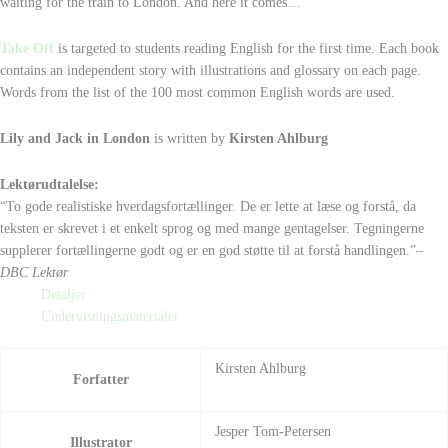
waiting for the train to London. And here it comes…
Take Off
is targeted to students reading English for the first time. Each book
contains an independent story with illustrations and glossary on each page.
Words from the list of the 100 most common English words are used.
Lily and Jack in London
is written by
Kirsten Ahlburg
Lektørudtalelse:
“To gode realistiske hverdagsfortællinger. De er lette at læse og forstå, da
teksten er skrevet i et enkelt sprog og med mange gentagelser. Tegningerne
supplerer fortællingerne godt og er en god støtte til at forstå handlingen.”
–
DBC Lektør
Detaljer
Undervisningsmaterialer
Kirsten Ahlburg
Forfatter
Jesper Tom-Petersen
Illustrator