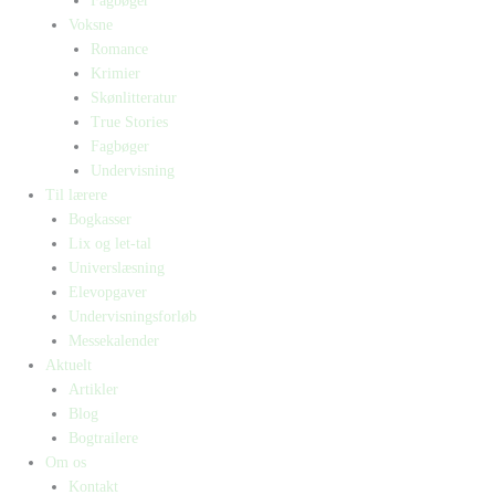
Fagbøger
Voksne
Romance
Krimier
Skønlitteratur
True Stories
Fagbøger
Undervisning
Til lærere
Bogkasser
Lix og let-tal
Universlæsning
Elevopgaver
Undervisningsforløb
Messekalender
Aktuelt
Artikler
Blog
Bogtrailere
Om os
Kontakt