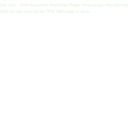
Mød forfatter Sara Ejersbo 👋🏼 Mørk magi er første