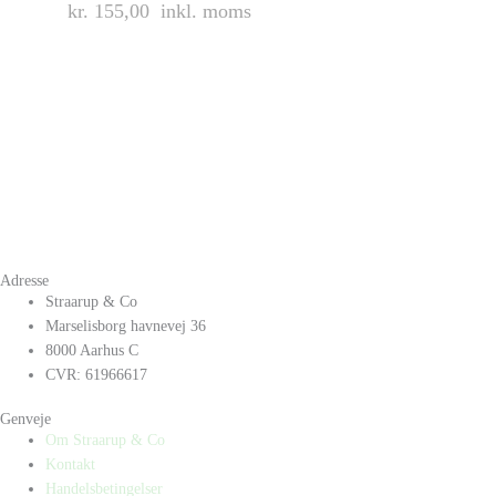
kr. 155,00
inkl. moms
Adresse
Straarup & Co
Marselisborg havnevej 36
8000 Aarhus C
CVR: 61966617
Genveje
Om Straarup & Co
Kontakt
Handelsbetingelser