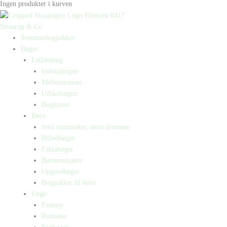
Ingen produkter i kurven
Straarup & Co
Sommerbogpakker
Bøger
Letlæsning
Indskolingen
Mellemtrinnet
Udskolingen
Bogkasser
Børn
Små mennesker, store drømme
Billedbøger
Faktabøger
Børneromaner
Opgavebøger
Bogpakker til børn
Unge
Fantasy
Romaner