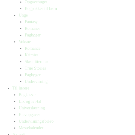
Opgavebøger
Bogpakker til børn
Unge
Fantasy
Romaner
Fagbøger
Voksne
Romance
Krimier
Skønlitteratur
True Stories
Fagbøger
Undervisning
Til lærere
Bogkasser
Lix og let-tal
Universlæsning
Elevopgaver
Undervisningsforløb
Messekalender
Aktuelt