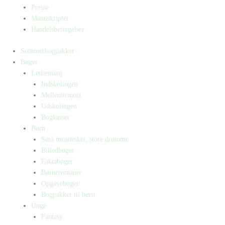
Presse
Manuskripter
Handelsbetingelser
Sommerbogpakker
Bøger
Letlæsning
Indskolingen
Mellemtrinnet
Udskolingen
Bogkasser
Børn
Små mennesker, store drømme
Billedbøger
Faktabøger
Børneromaner
Opgavebøger
Bogpakker til børn
Unge
Fantasy