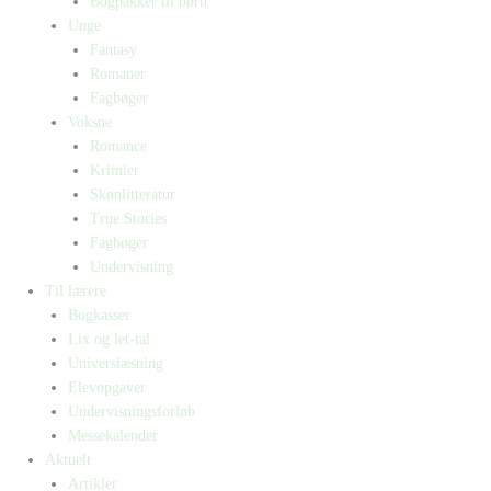
Bogpakker til børn
Unge
Fantasy
Romaner
Fagbøger
Voksne
Romance
Krimier
Skønlitteratur
True Stories
Fagbøger
Undervisning
Til lærere
Bogkasser
Lix og let-tal
Universlæsning
Elevopgaver
Undervisningsforløb
Messekalender
Aktuelt
Artikler