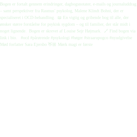
Mød forfatter Sara Ejersbo 👋🏼 Mørk magi er første