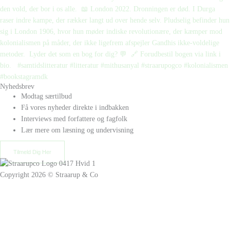
Nyhedsbrev
Modtag særtilbud
Få vores nyheder direkte i indbakken
Interviews med forfattere og fagfolk
Lær mere om læsning og undervisning
Tilmeld Dig Her
Copyright 2026 © Straarup & Co
Privat eller erhverv?
Vi vil gerne give alle vores kunder den bedste oplevelse. Vælg hvordan
du ønsker at handle hos os.