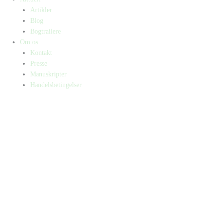
Artikler
Blog
Bogtrailere
Om os
Kontakt
Presse
Manuskripter
Handelsbetingelser
SKIFT TIL ERHVERVSKUNDE