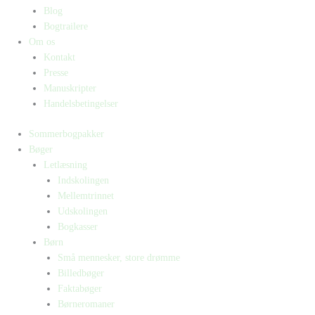
Blog
Bogtrailere
Om os
Kontakt
Presse
Manuskripter
Handelsbetingelser
Sommerbogpakker
Bøger
Letlæsning
Indskolingen
Mellemtrinnet
Udskolingen
Bogkasser
Børn
Små mennesker, store drømme
Billedbøger
Faktabøger
Børneromaner