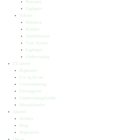
Romaner
Fagbøger
Voksne
Romance
Krimier
Skønlitteratur
True Stories
Fagbøger
Undervisning
Til lærere
Bogkasser
Lix og let-tal
Universlæsning
Elevopgaver
Undervisningsforløb
Messekalender
Aktuelt
Artikler
Blog
Bogtrailere
Om os