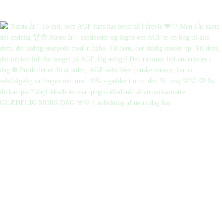
GLÆDELIG MORS DAG 🌸🩷 I anledning af mors dag har