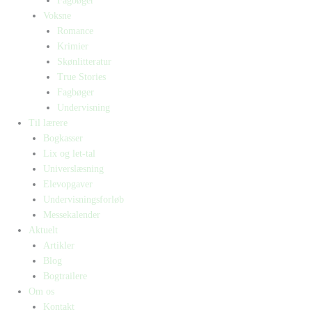
Fagbøger
Voksne
Romance
Krimier
Skønlitteratur
True Stories
Fagbøger
Undervisning
Til lærere
Bogkasser
Lix og let-tal
Universlæsning
Elevopgaver
Undervisningsforløb
Messekalender
Aktuelt
Artikler
Blog
Bogtrailere
Om os
Kontakt