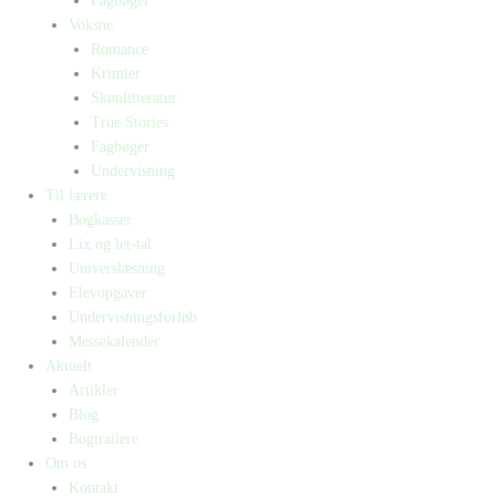
Fagbøger
Voksne
Romance
Krimier
Skønlitteratur
True Stories
Fagbøger
Undervisning
Til lærere
Bogkasser
Lix og let-tal
Universlæsning
Elevopgaver
Undervisningsforløb
Messekalender
Aktuelt
Artikler
Blog
Bogtrailere
Om os
Kontakt