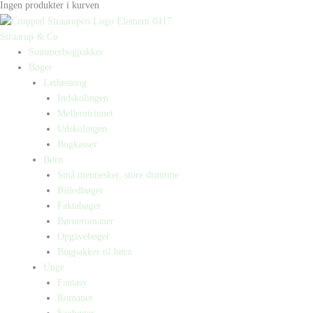
Ingen produkter i kurven
Straarup & Co
Sommerbogpakker
Bøger
Letlæsning
Indskolingen
Mellemtrinnet
Udskolingen
Bogkasser
Børn
Små mennesker, store drømme
Billedbøger
Faktabøger
Børneromaner
Opgavebøger
Bogpakker til børn
Unge
Fantasy
Romaner