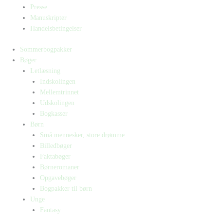
Presse
Manuskripter
Handelsbetingelser
Sommerbogpakker
Bøger
Letlæsning
Indskolingen
Mellemtrinnet
Udskolingen
Bogkasser
Børn
Små mennesker, store drømme
Billedbøger
Faktabøger
Børneromaner
Opgavebøger
Bogpakker til børn
Unge
Fantasy