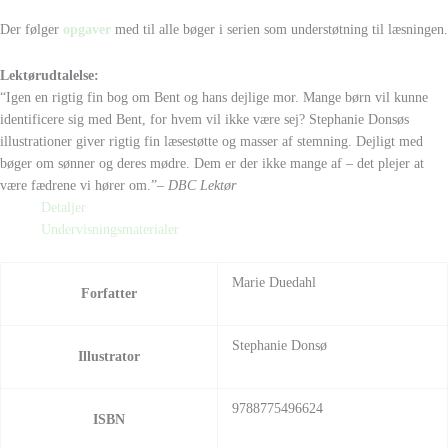
Der følger
opgaver
med til alle bøger i serien som understøtning til læsningen.
Lektørudtalelse:
“Igen en rigtig fin bog om Bent og hans dejlige mor. Mange børn vil kunne
identificere sig med Bent, for hvem vil ikke være sej? Stephanie Donsøs
illustrationer giver rigtig fin læsestøtte og masser af stemning. Dejligt med
bøger om sønner og deres mødre. Dem er der ikke mange af – det plejer at
være fædrene vi hører om.”
– DBC Lektør
Detaljer
Undervisningsmaterialer
Marie Duedahl
Forfatter
Stephanie Donsø
Illustrator
9788775496624
ISBN