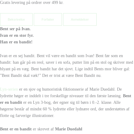
Gratis levering på ordrer over 499 kr.
Beksrivelse
Forfatter
Anmeldelser
Bent ser på Ivan.
Ivan er en stor fyr.
Han er en bandit!
Ivan er en sej bandit. Bent vil være en bandit som Ivan! Bent før som en
bandit: han går på en reol, saver i en sofa, putter lim på en stol og skriver med
blyant på en væg. Bent bandit har det sjovt. Lige indtil Bents mor bliver gal:
”Bent Bandit skal væk!” Det er trist at være Bent Bandit nu.
Lyn-serien
er en sjov og humoristisk fiktionsserie af Marie Duedahl. De
lydrette bøger er inddelt i tre forskellige niveauer til den første læsning.
Bent
er en bandit
er en Lyn 3-bog, der egner sig til børn i 0.-2. klasse. Alle
bøgerne består af mindst 60 % lydrette eller lydnære ord, der understøttes af
flotte og farverige illustrationer.
Bent er en bandit
er skrevet af
Marie Duedahl