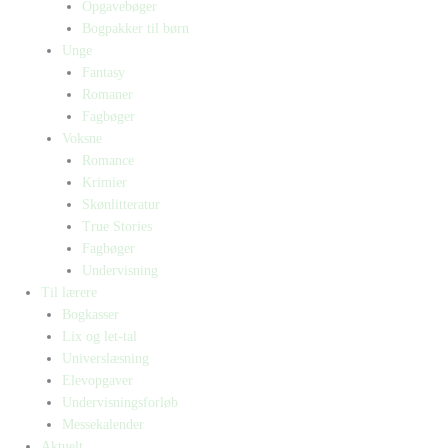
Opgavebøger
Bogpakker til børn
Unge
Fantasy
Romaner
Fagbøger
Voksne
Romance
Krimier
Skønlitteratur
True Stories
Fagbøger
Undervisning
Til lærere
Bogkasser
Lix og let-tal
Universlæsning
Elevopgaver
Undervisningsforløb
Messekalender
Aktuelt