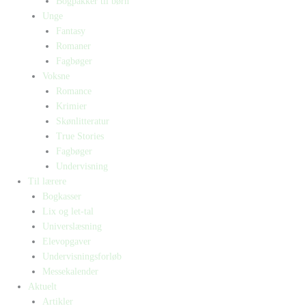
Bogpakker til børn
Unge
Fantasy
Romaner
Fagbøger
Voksne
Romance
Krimier
Skønlitteratur
True Stories
Fagbøger
Undervisning
Til lærere
Bogkasser
Lix og let-tal
Universlæsning
Elevopgaver
Undervisningsforløb
Messekalender
Aktuelt
Artikler