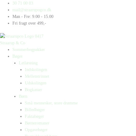
Gå
Products
Products
Bent
30 71 00 03
til
search
search
er
mail@straarupogco.dk
indholdet
en
Man - Fre: 9.00 - 15.00
bandit
Fri fragt over 499,-
antal
Straarup & Co
Sommerbogpakker
Bøger
Letlæsning
Indskolingen
Mellemtrinnet
Udskolingen
Bogkasser
Børn
Små mennesker, store drømme
Billedbøger
Faktabøger
Børneromaner
Opgavebøger