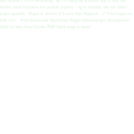
Mød forfatter Sara Ejersbo 👋🏼 Mørk magi er første