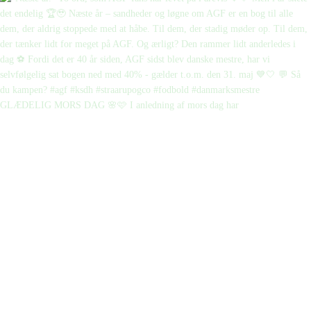
GLÆDELIG MORS DAG 🌸🩷 I anledning af mors dag har