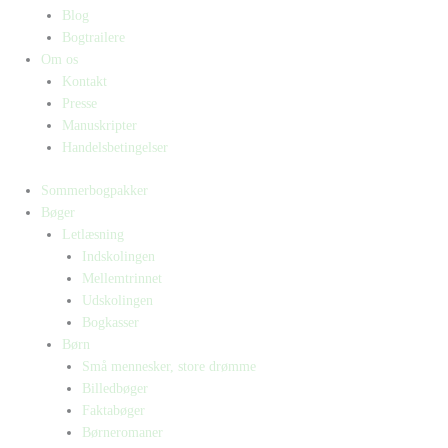
Blog
Bogtrailere
Om os
Kontakt
Presse
Manuskripter
Handelsbetingelser
Sommerbogpakker
Bøger
Letlæsning
Indskolingen
Mellemtrinnet
Udskolingen
Bogkasser
Børn
Små mennesker, store drømme
Billedbøger
Faktabøger
Børneromaner