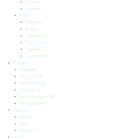
Romaner
Fagbøger
Voksne
Romance
Krimier
Skønlitteratur
True Stories
Fagbøger
Undervisning
Til lærere
Bogkasser
Lix og let-tal
Universlæsning
Elevopgaver
Undervisningsforløb
Messekalender
Aktuelt
Artikler
Blog
Bogtrailere
Om os