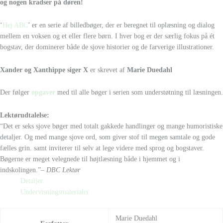
og nogen kradser på døren!
‘
Hej ABC
’ er en serie af billedbøger, der er beregnet til oplæsning og dialog
mellem en voksen og et eller flere børn. I hver bog er der særlig fokus på ét
bogstav, der dominerer både de sjove historier og de farverige illustrationer.
Xander og Xanthippe siger X
er skrevet af
Marie Duedahl
Der følger
opgaver
med til alle bøger i serien som understøtning til læsningen.
Lektørudtalelse:
“Det er seks sjove bøger med totalt gakkede handlinger og mange humoristiske
detaljer. Og med mange sjove ord, som giver stof til megen samtale og gode
fælles grin. samt inviterer til selv at lege videre med sprog og bogstaver.
Bøgerne er meget velegnede til højtlæsning både i hjemmet og i
indskolingen.”
– DBC Lektør
Detaljer
Undervisningsmaterialer
Marie Duedahl