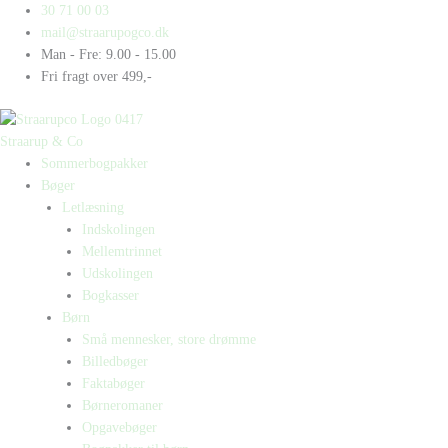
Gå
Products
Products
Xander
30 71 00 03
til
search
search
og
mail@straarupogco.dk
indholdet
Xanthippe
Man - Fre: 9.00 - 15.00
siger
Fri fragt over 499,-
X
antal
Straarup & Co
Sommerbogpakker
Bøger
Letlæsning
Indskolingen
Mellemtrinnet
Udskolingen
Bogkasser
Børn
Små mennesker, store drømme
Billedbøger
Faktabøger
Børneromaner
Opgavebøger