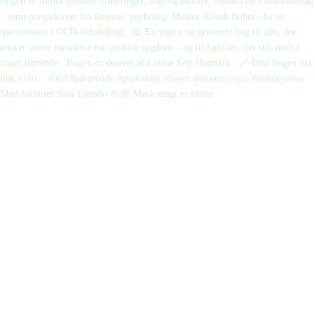
Mød forfatter Sara Ejersbo 👋🏼 Mørk magi er første