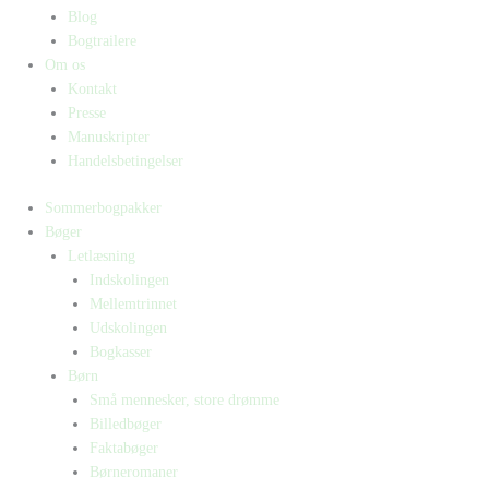
Blog
Bogtrailere
Om os
Kontakt
Presse
Manuskripter
Handelsbetingelser
Sommerbogpakker
Bøger
Letlæsning
Indskolingen
Mellemtrinnet
Udskolingen
Bogkasser
Børn
Små mennesker, store drømme
Billedbøger
Faktabøger
Børneromaner