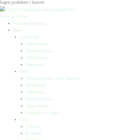
Ingen produkter i kurven
Straarup & Co
Sommerbogpakker
Bøger
Letlæsning
Indskolingen
Mellemtrinnet
Udskolingen
Bogkasser
Børn
Små mennesker, store drømme
Billedbøger
Faktabøger
Børneromaner
Opgavebøger
Bogpakker til børn
Unge
Fantasy
Romaner