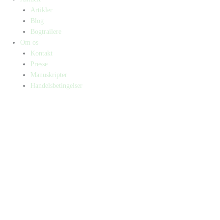
Artikler
Blog
Bogtrailere
Om os
Kontakt
Presse
Manuskripter
Handelsbetingelser
SKIFT TIL ERHVERVSKUNDE