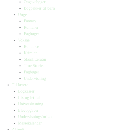
Opgavebøger
Bogpakker til børn
Unge
Fantasy
Romaner
Fagbøger
Voksne
Romance
Krimier
Skønlitteratur
True Stories
Fagbøger
Undervisning
Til lærere
Bogkasser
Lix og let-tal
Universlæsning
Elevopgaver
Undervisningsforløb
Messekalender
Aktuelt