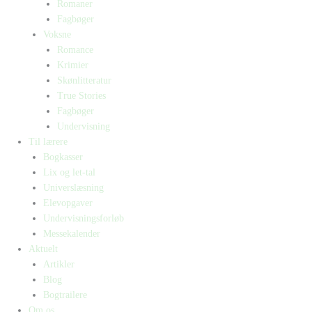
Romaner
Fagbøger
Voksne
Romance
Krimier
Skønlitteratur
True Stories
Fagbøger
Undervisning
Til lærere
Bogkasser
Lix og let-tal
Universlæsning
Elevopgaver
Undervisningsforløb
Messekalender
Aktuelt
Artikler
Blog
Bogtrailere
Om os