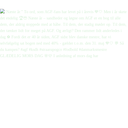
GLÆDELIG MORS DAG 🌸🩷 I anledning af mors dag har