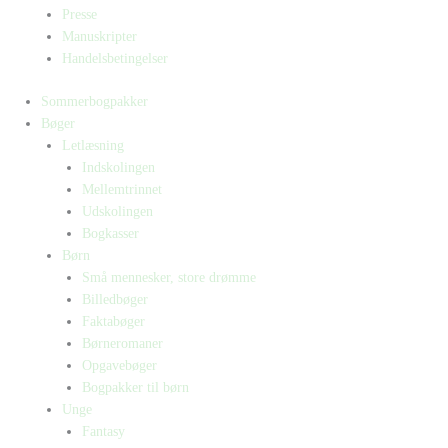
Presse
Manuskripter
Handelsbetingelser
Sommerbogpakker
Bøger
Letlæsning
Indskolingen
Mellemtrinnet
Udskolingen
Bogkasser
Børn
Små mennesker, store drømme
Billedbøger
Faktabøger
Børneromaner
Opgavebøger
Bogpakker til børn
Unge
Fantasy