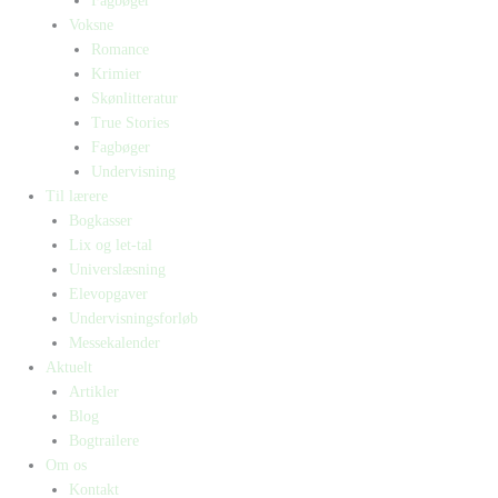
Fagbøger
Voksne
Romance
Krimier
Skønlitteratur
True Stories
Fagbøger
Undervisning
Til lærere
Bogkasser
Lix og let-tal
Universlæsning
Elevopgaver
Undervisningsforløb
Messekalender
Aktuelt
Artikler
Blog
Bogtrailere
Om os
Kontakt