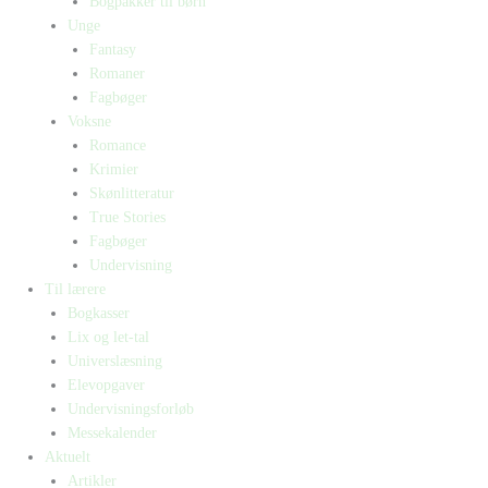
Bogpakker til børn
Unge
Fantasy
Romaner
Fagbøger
Voksne
Romance
Krimier
Skønlitteratur
True Stories
Fagbøger
Undervisning
Til lærere
Bogkasser
Lix og let-tal
Universlæsning
Elevopgaver
Undervisningsforløb
Messekalender
Aktuelt
Artikler