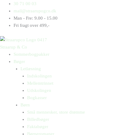
Gå
Products
Products
Øzlem
30 71 00 03
til
search
search
og
mail@straarupogco.dk
indholdet
Øjvind
Man - Fre: 9.00 - 15.00
siger
Fri fragt over 499,-
Ø
antal
Straarup & Co
Sommerbogpakker
Bøger
Letlæsning
Indskolingen
Mellemtrinnet
Udskolingen
Bogkasser
Børn
Små mennesker, store drømme
Billedbøger
Faktabøger
Børneromaner