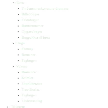
Børn
Små mennesker, store drømme
Billedbøger
Faktabøger
Børneromaner
Opgavebøger
Bogpakker til børn
Unge
Fantasy
Romaner
Fagbøger
Voksne
Romance
Krimier
Skønlitteratur
True Stories
Fagbøger
Undervisning
Til lærere