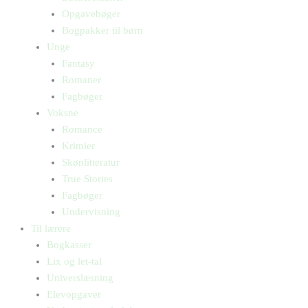
Opgavebøger
Bogpakker til børn
Unge
Fantasy
Romaner
Fagbøger
Voksne
Romance
Krimier
Skønlitteratur
True Stories
Fagbøger
Undervisning
Til lærere
Bogkasser
Lix og let-tal
Universlæsning
Elevopgaver