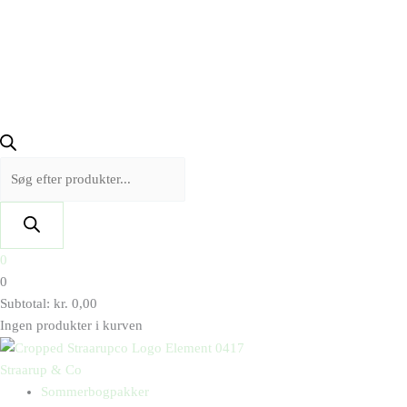
0
0
Subtotal:
kr.
0,00
Ingen produkter i kurven
Straarup & Co
Sommerbogpakker