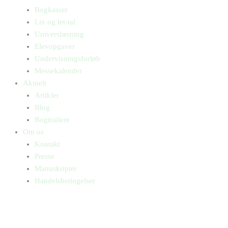
Bogkasser
Lix og let-tal
Universlæsning
Elevopgaver
Undervisningsforløb
Messekalender
Aktuelt
Artikler
Blog
Bogtrailere
Om os
Kontakt
Presse
Manuskripter
Handelsbetingelser
SKIFT TIL ERHVERVSKUNDE