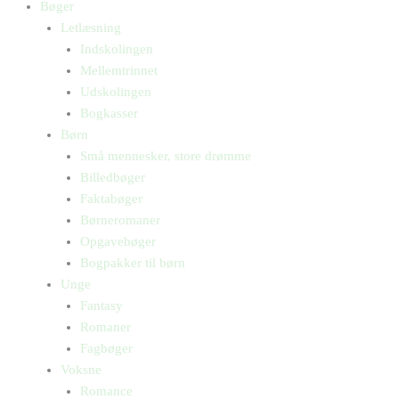
Bøger
Letlæsning
Indskolingen
Mellemtrinnet
Udskolingen
Bogkasser
Børn
Små mennesker, store drømme
Billedbøger
Faktabøger
Børneromaner
Opgavebøger
Bogpakker til børn
Unge
Fantasy
Romaner
Fagbøger
Voksne
Romance