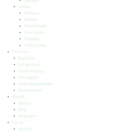
Fagbøger
Voksne
Romance
Krimier
Skønlitteratur
True Stories
Fagbøger
Undervisning
Til lærere
Bogkasser
Lix og let-tal
Universlæsning
Elevopgaver
Undervisningsforløb
Messekalender
Aktuelt
Artikler
Blog
Bogtrailere
Om os
Kontakt