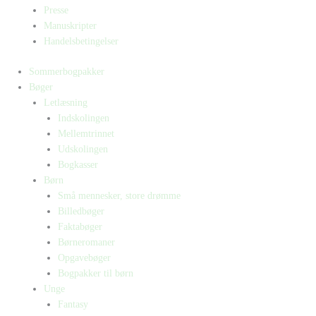
Presse
Manuskripter
Handelsbetingelser
Sommerbogpakker
Bøger
Letlæsning
Indskolingen
Mellemtrinnet
Udskolingen
Bogkasser
Børn
Små mennesker, store drømme
Billedbøger
Faktabøger
Børneromaner
Opgavebøger
Bogpakker til børn
Unge
Fantasy