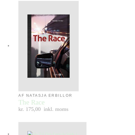
AF NATASJA ERBILLOR
The Race
kr. 175,00
inkl. moms