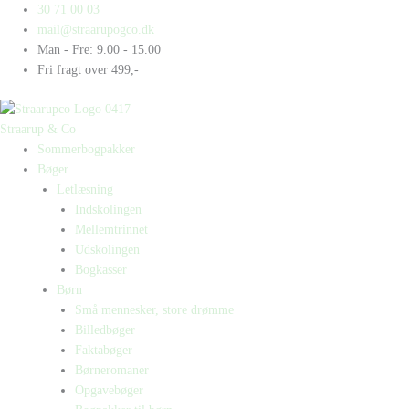
Gå
Products
Products
30 71 00 03
til
search
search
mail@straarupogco.dk
indholdet
Man - Fre: 9.00 - 15.00
Fri fragt over 499,-
Straarup & Co
Sommerbogpakker
Bøger
Letlæsning
Indskolingen
Mellemtrinnet
Udskolingen
Bogkasser
Børn
Små mennesker, store drømme
Billedbøger
Faktabøger
Børneromaner
Opgavebøger