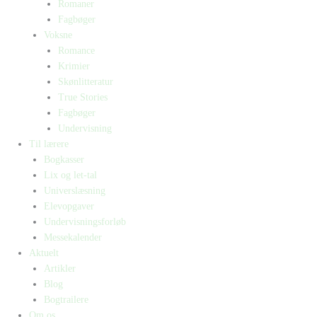
Romaner
Fagbøger
Voksne
Romance
Krimier
Skønlitteratur
True Stories
Fagbøger
Undervisning
Til lærere
Bogkasser
Lix og let-tal
Universlæsning
Elevopgaver
Undervisningsforløb
Messekalender
Aktuelt
Artikler
Blog
Bogtrailere
Om os