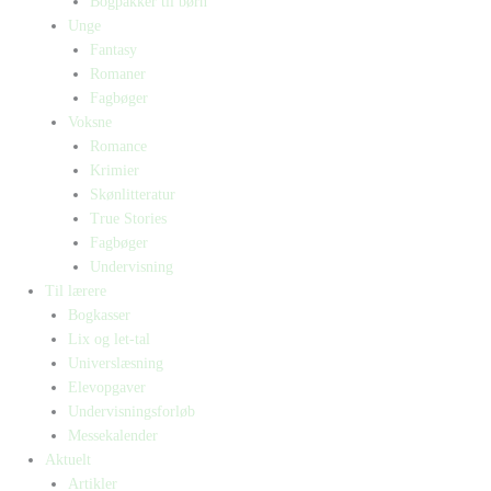
Bogpakker til børn
Unge
Fantasy
Romaner
Fagbøger
Voksne
Romance
Krimier
Skønlitteratur
True Stories
Fagbøger
Undervisning
Til lærere
Bogkasser
Lix og let-tal
Universlæsning
Elevopgaver
Undervisningsforløb
Messekalender
Aktuelt
Artikler