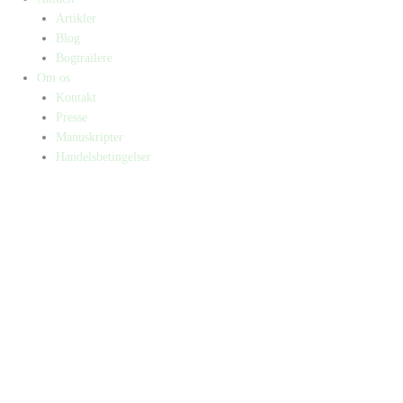
Artikler
Blog
Bogtrailere
Om os
Kontakt
Presse
Manuskripter
Handelsbetingelser
SKIFT TIL ERHVERVSKUNDE