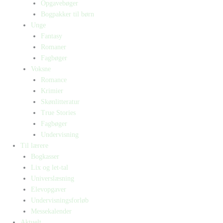
Opgavebøger
Bogpakker til børn
Unge
Fantasy
Romaner
Fagbøger
Voksne
Romance
Krimier
Skønlitteratur
True Stories
Fagbøger
Undervisning
Til lærere
Bogkasser
Lix og let-tal
Universlæsning
Elevopgaver
Undervisningsforløb
Messekalender
Aktuelt