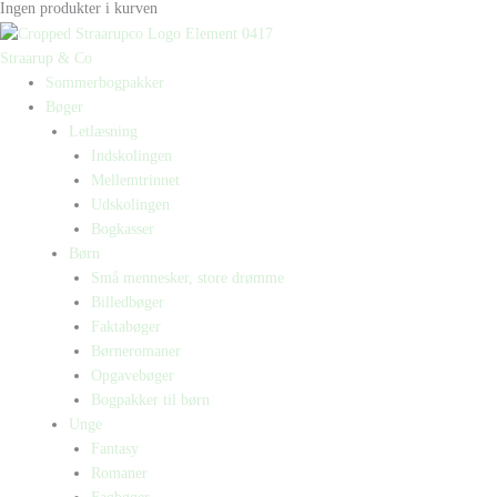
Ingen produkter i kurven
Straarup & Co
Sommerbogpakker
Bøger
Letlæsning
Indskolingen
Mellemtrinnet
Udskolingen
Bogkasser
Børn
Små mennesker, store drømme
Billedbøger
Faktabøger
Børneromaner
Opgavebøger
Bogpakker til børn
Unge
Fantasy
Romaner