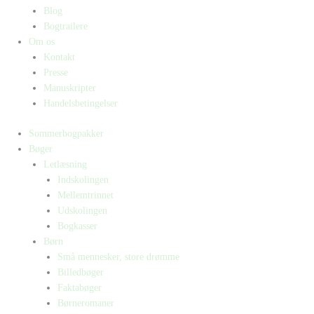
Blog
Bogtrailere
Om os
Kontakt
Presse
Manuskripter
Handelsbetingelser
Sommerbogpakker
Bøger
Letlæsning
Indskolingen
Mellemtrinnet
Udskolingen
Bogkasser
Børn
Små mennesker, store drømme
Billedbøger
Faktabøger
Børneromaner