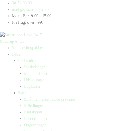
Gå
Products
Products
Ella
30 71 00 03
til
search
search
og
mail@straarupogco.dk
indholdet
Nico
Man - Fre: 9.00 - 15.00
antal
Fri fragt over 499,-
Straarup & Co
Sommerbogpakker
Bøger
Letlæsning
Indskolingen
Mellemtrinnet
Udskolingen
Bogkasser
Børn
Små mennesker, store drømme
Billedbøger
Faktabøger
Børneromaner
Opgavebøger