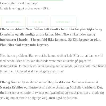
Leveringtid: 2 - 4 hverdage
Gratis levering på ordrer over 499 kr.
Beksrivelse
Forfatter
Anmeldelser
Ella
er forelsket i
Nico
. Sådan helt skudt i ham.
Det betyder tøjkrise og
kyssekrise og alle mulige andre
kriser. Men
Nico
virker ikke særlig
interesseret i hende
– i hvert fald ikke længere. Så
Ella
lægger en plan.
Plan
Nico
-skal-være-min-kæreste.
Nico
har et problem. Han er måske kommet til at lade
Ella tro, at han er vild
med hende. Men Nico kan ikke
lade være med at tænke på pigen fra
skaterparken.
Jo mere Nico lærer skaterpigen at kende,
jo mere vild med hende
bliver han.
Og hvad skal han så gøre med Ella?
Ella og Nico
er første del af serien
Det, du ikke ser
. Serien er skrevet af
Natasja Erbillor
og illustreret af
Sabine Brandt og Michelle Carlslund
.
Det,
du ikke ser
er en serie til tweens om kærlighed
og venskaber, om at finde sig
selv og om
at træffe de rigtige valg, men også de forkerte.