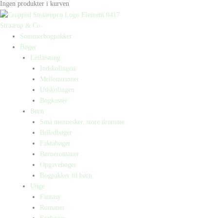
Ingen produkter i kurven
Straarup & Co
Sommerbogpakker
Bøger
Letlæsning
Indskolingen
Mellemtrinnet
Udskolingen
Bogkasser
Børn
Små mennesker, store drømme
Billedbøger
Faktabøger
Børneromaner
Opgavebøger
Bogpakker til børn
Unge
Fantasy
Romaner