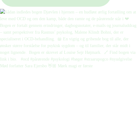
Mød forfatter Sara Ejersbo 👋🏼 Mørk magi er første