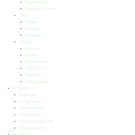
Opgavebøger
Bogpakker til børn
Unge
Fantasy
Romaner
Fagbøger
Voksne
Romance
Krimier
Skønlitteratur
True Stories
Fagbøger
Undervisning
Til lærere
Bogkasser
Lix og let-tal
Universlæsning
Elevopgaver
Undervisningsforløb
Messekalender
Aktuelt