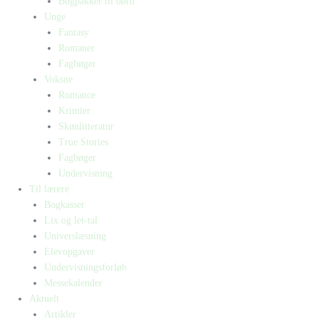
Bogpakker til børn
Unge
Fantasy
Romaner
Fagbøger
Voksne
Romance
Krimier
Skønlitteratur
True Stories
Fagbøger
Undervisning
Til lærere
Bogkasser
Lix og let-tal
Universlæsning
Elevopgaver
Undervisningsforløb
Messekalender
Aktuelt
Artikler