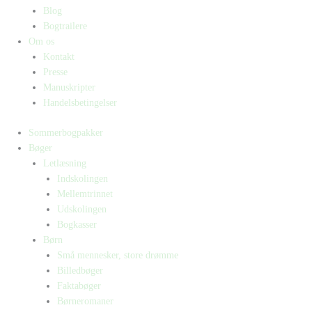
Blog
Bogtrailere
Om os
Kontakt
Presse
Manuskripter
Handelsbetingelser
Sommerbogpakker
Bøger
Letlæsning
Indskolingen
Mellemtrinnet
Udskolingen
Bogkasser
Børn
Små mennesker, store drømme
Billedbøger
Faktabøger
Børneromaner