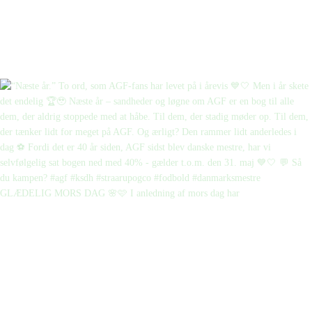
GLÆDELIG MORS DAG 🌸🩷 I anledning af mors dag har