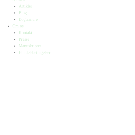
Artikler
Blog
Bogtrailere
Om os
Kontakt
Presse
Manuskripter
Handelsbetingelser
SKIFT TIL ERHVERVSKUNDE