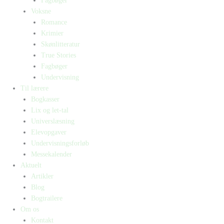
Fagbøger
Voksne
Romance
Krimier
Skønlitteratur
True Stories
Fagbøger
Undervisning
Til lærere
Bogkasser
Lix og let-tal
Universlæsning
Elevopgaver
Undervisningsforløb
Messekalender
Aktuelt
Artikler
Blog
Bogtrailere
Om os
Kontakt