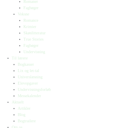
Romaner
Fagbøger
Voksne
Romance
Krimier
Skønlitteratur
True Stories
Fagbøger
Undervisning
Til lærere
Bogkasser
Lix og let-tal
Universlæsning
Elevopgaver
Undervisningsforløb
Messekalender
Aktuelt
Artikler
Blog
Bogtrailere
Om os