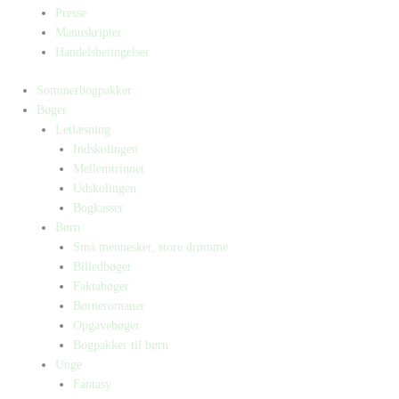
Presse
Manuskripter
Handelsbetingelser
Sommerbogpakker
Bøger
Letlæsning
Indskolingen
Mellemtrinnet
Udskolingen
Bogkasser
Børn
Små mennesker, store drømme
Billedbøger
Faktabøger
Børneromaner
Opgavebøger
Bogpakker til børn
Unge
Fantasy