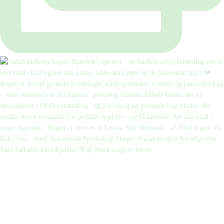
Mød forfatter Sara Ejersbo 👋🏼 Mørk magi er første