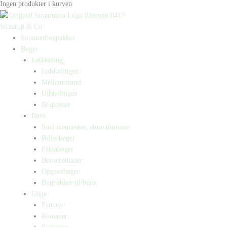
Ingen produkter i kurven
Straarup & Co
Sommerbogpakker
Bøger
Letlæsning
Indskolingen
Mellemtrinnet
Udskolingen
Bogkasser
Børn
Små mennesker, store drømme
Billedbøger
Faktabøger
Børneromaner
Opgavebøger
Bogpakker til børn
Unge
Fantasy
Romaner