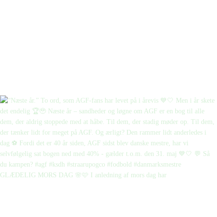
GLÆDELIG MORS DAG 🌸🩷 I anledning af mors dag har