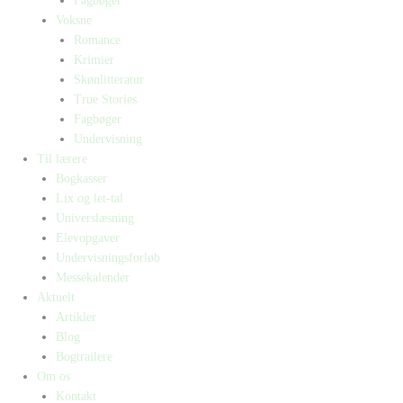
Fagbøger
Voksne
Romance
Krimier
Skønlitteratur
True Stories
Fagbøger
Undervisning
Til lærere
Bogkasser
Lix og let-tal
Universlæsning
Elevopgaver
Undervisningsforløb
Messekalender
Aktuelt
Artikler
Blog
Bogtrailere
Om os
Kontakt