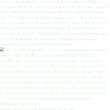
I dag udkommer Boghandlen i fyrtårnet af internati
Hvilken cowboy fra Lucky River Ranch ville du vælg