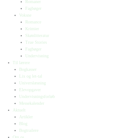
Romaner
Fagbøger
Voksne
Romance
Krimier
Skønlitteratur
True Stories
Fagbøger
Undervisning
Til lærere
Bogkasser
Lix og let-tal
Universlæsning
Elevopgaver
Undervisningsforløb
Messekalender
Aktuelt
Artikler
Blog
Bogtrailere
Om os