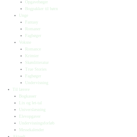
Opgavebøger
Bogpakker til børn
Unge
Fantasy
Romaner
Fagbøger
Voksne
Romance
Krimier
Skønlitteratur
True Stories
Fagbøger
Undervisning
Til lærere
Bogkasser
Lix og let-tal
Universlæsning
Elevopgaver
Undervisningsforløb
Messekalender
Aktuelt