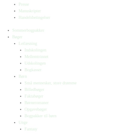
Presse
Manuskripter
Handelsbetingelser
Sommerbogpakker
Bøger
Letlæsning
Indskolingen
Mellemtrinnet
Udskolingen
Bogkasser
Børn
Små mennesker, store drømme
Billedbøger
Faktabøger
Børneromaner
Opgavebøger
Bogpakker til børn
Unge
Fantasy