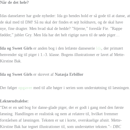
Når de det hele?
Idas danselærer har gode nyheder: Ida go hendes hold er så gode til at danse, at
de skal med til DM! Så nu skal der findes et sejt holdnavn, og de skal have
nye, fine dragter. Men hvad skal de hedde? ”Stjerne,” foreslår Fie. ”Rappe
fødder,” jubler Gry. Men Ida har det helt rigtige navn til de søde piger…
Ida og Sweet Girls
er anden bog i den letlæste danseserie
Ida
, der primært
henvender sig til piger i 1.-3. klasse. Bogens illustrationer er lavet af Mette-
Kirstine Bak.
Ida og Sweet Girls
er skrevet af
Natasja Erbillor
Der følger
opgaver
med til alle bøger i serien som understøtning til læsningen.
Lektørudtalelse:
“Det er en sød bog for danse-glade piger, der er godt i gang med den første
læsning. Handlingen er realistisk og nem at relatere til, hvilket fremmer
forståelsen af læsningen. Teksten er sat i korte, overskuelige afsnit. Mette-
Kirstine Bak har tegnet illustrationer til, som understøtter teksten.”
– DBC