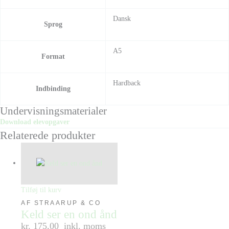
Dansk
Sprog
A5
Format
Hardback
Indbinding
Undervisningsmaterialer
Download elevopgaver
Relaterede produkter
Tilføj til kurv
AF STRAARUP & CO
Keld ser en ond ånd
kr. 175,00
inkl. moms