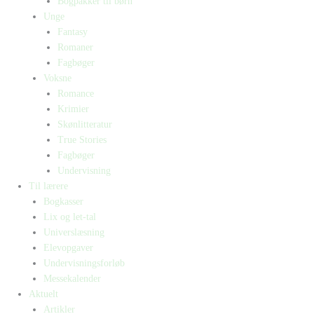
Bogpakker til børn
Unge
Fantasy
Romaner
Fagbøger
Voksne
Romance
Krimier
Skønlitteratur
True Stories
Fagbøger
Undervisning
Til lærere
Bogkasser
Lix og let-tal
Universlæsning
Elevopgaver
Undervisningsforløb
Messekalender
Aktuelt
Artikler