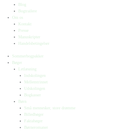
Blog
Bogtrailere
Om os
Kontakt
Presse
Manuskripter
Handelsbetingelser
Sommerbogpakker
Bøger
Letlæsning
Indskolingen
Mellemtrinnet
Udskolingen
Bogkasser
Børn
Små mennesker, store drømme
Billedbøger
Faktabøger
Børneromaner