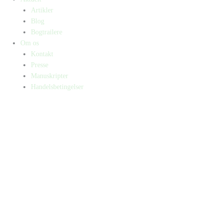
Artikler
Blog
Bogtrailere
Om os
Kontakt
Presse
Manuskripter
Handelsbetingelser
SKIFT TIL ERHVERVSKUNDE