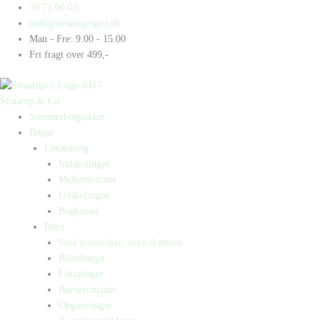
Gå
Products
Products
Ida
30 71 00 03
til
search
search
og
mail@straarupogco.dk
indholdet
Sweet
Man - Fre: 9.00 - 15.00
Girls
Fri fragt over 499,-
antal
Straarup & Co
Sommerbogpakker
Bøger
Letlæsning
Indskolingen
Mellemtrinnet
Udskolingen
Bogkasser
Børn
Små mennesker, store drømme
Billedbøger
Faktabøger
Børneromaner
Opgavebøger