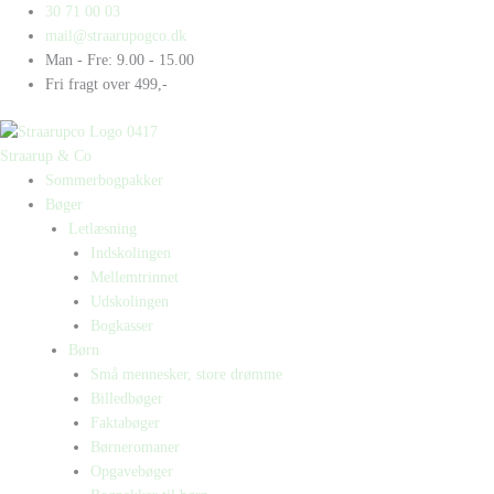
Gå
Products
Products
Ida
30 71 00 03
til
search
search
går
mail@straarupogco.dk
indholdet
til
Man - Fre: 9.00 - 15.00
dans
Fri fragt over 499,-
antal
Straarup & Co
Sommerbogpakker
Bøger
Letlæsning
Indskolingen
Mellemtrinnet
Udskolingen
Bogkasser
Børn
Små mennesker, store drømme
Billedbøger
Faktabøger
Børneromaner
Opgavebøger