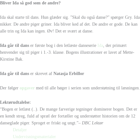
Bliver Ida så god som de andre?
Ida skal starte til dans. Hun glæder sig. ”Skal du også danse?” spørger Gry. Ida
nikker. De andre piger griner. Ida bliver ked af det. De andre er gode. De kan
alle trin og Ida kan ingen. Øv! Det er svært at danse.
Ida går til dans
er første bog i den letlæste danseserie
Ida
, der primært
henvender sig til piger i 1.-3. klasse. Bogens illustrationer er lavet af Mette-
Kirstine Bak.
Ida går til dans
er skrevet af
Natasja Erbillor
Der følger
opgaver
med til alle bøger i serien som understøtning til læsningen.
Lektørudtalelse:
“Bogen er letlæst (..). De mange farverige tegninger dominerer bogen. Det er
en kendt streg, fuld af spræl der fortæller og understøtter historien om de 12
danseglade piger. Sproget er friskt og ungt.”
– DBC Lektør
Detaljer
Undervisningsmaterialer