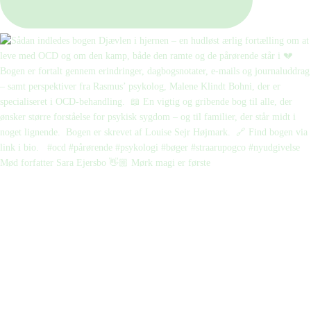
Mød forfatter Sara Ejersbo 👋🏼 Mørk magi er første