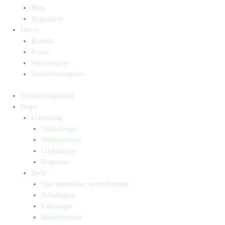
Blog
Bogtrailere
Om os
Kontakt
Presse
Manuskripter
Handelsbetingelser
Sommerbogpakker
Bøger
Letlæsning
Indskolingen
Mellemtrinnet
Udskolingen
Bogkasser
Børn
Små mennesker, store drømme
Billedbøger
Faktabøger
Børneromaner