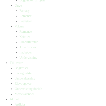
Bogpakker til børn
Unge
Fantasy
Romaner
Fagbøger
Voksne
Romance
Krimier
Skønlitteratur
True Stories
Fagbøger
Undervisning
Til lærere
Bogkasser
Lix og let-tal
Universlæsning
Elevopgaver
Undervisningsforløb
Messekalender
Aktuelt
Artikler