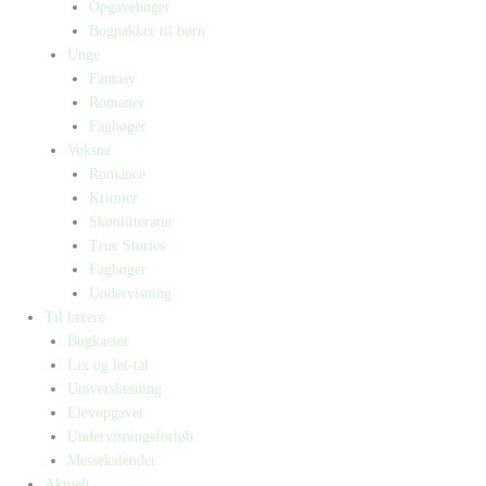
Opgavebøger
Bogpakker til børn
Unge
Fantasy
Romaner
Fagbøger
Voksne
Romance
Krimier
Skønlitteratur
True Stories
Fagbøger
Undervisning
Til lærere
Bogkasser
Lix og let-tal
Universlæsning
Elevopgaver
Undervisningsforløb
Messekalender
Aktuelt