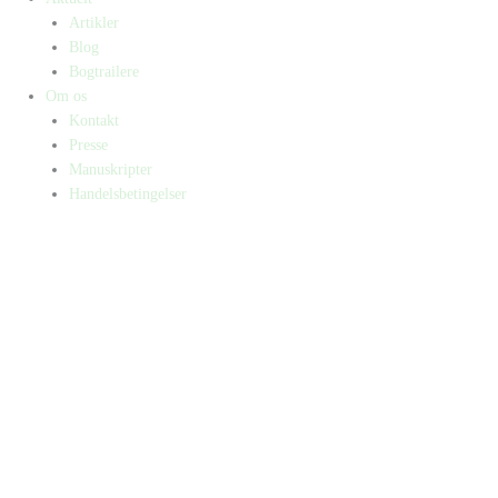
Artikler
Blog
Bogtrailere
Om os
Kontakt
Presse
Manuskripter
Handelsbetingelser
SKIFT TIL ERHVERVSKUNDE