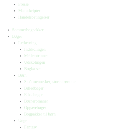
Presse
Manuskripter
Handelsbetingelser
Sommerbogpakker
Bøger
Letlæsning
Indskolingen
Mellemtrinnet
Udskolingen
Bogkasser
Børn
Små mennesker, store drømme
Billedbøger
Faktabøger
Børneromaner
Opgavebøger
Bogpakker til børn
Unge
Fantasy