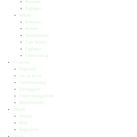
Romaner
Fagbøger
Voksne
Romance
Krimier
Skønlitteratur
True Stories
Fagbøger
Undervisning
Til lærere
Bogkasser
Lix og let-tal
Universlæsning
Elevopgaver
Undervisningsforløb
Messekalender
Aktuelt
Artikler
Blog
Bogtrailere
Om os