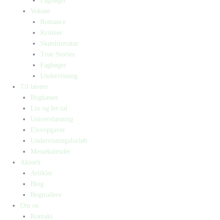
Fagbøger
Voksne
Romance
Krimier
Skønlitteratur
True Stories
Fagbøger
Undervisning
Til lærere
Bogkasser
Lix og let-tal
Universlæsning
Elevopgaver
Undervisningsforløb
Messekalender
Aktuelt
Artikler
Blog
Bogtrailere
Om os
Kontakt