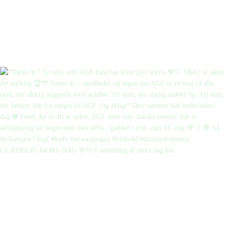
GLÆDELIG MORS DAG 🌸🩷 I anledning af mors dag har