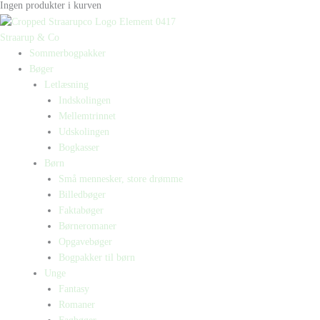
Ingen produkter i kurven
Straarup & Co
Sommerbogpakker
Bøger
Letlæsning
Indskolingen
Mellemtrinnet
Udskolingen
Bogkasser
Børn
Små mennesker, store drømme
Billedbøger
Faktabøger
Børneromaner
Opgavebøger
Bogpakker til børn
Unge
Fantasy
Romaner