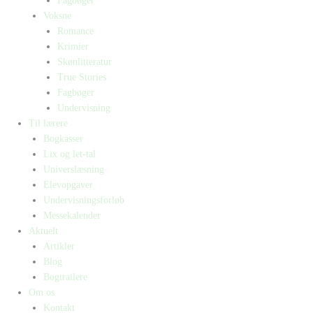
Fagbøger
Voksne
Romance
Krimier
Skønlitteratur
True Stories
Fagbøger
Undervisning
Til lærere
Bogkasser
Lix og let-tal
Universlæsning
Elevopgaver
Undervisningsforløb
Messekalender
Aktuelt
Artikler
Blog
Bogtrailere
Om os
Kontakt