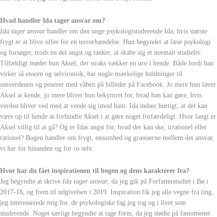
Hvad handler Ida tager ansvar om?
Ida tager ansvar
handler om den unge psykologistuderende Ida, hvis største
frygt er at blive offer for en terrorhændelse. Hun begynder at læse psykologi
og forsøger, trods en del angst og tanker, at skabe sig et normalt studieliv.
Tilfældigt møder hun Aksel, der straks vækker en uro i hende. Både fordi han
virker så ensom og selvironisk, har nogle mærkelige holdninger til
omverdenen og poserer med våben på billeder på Facebook. Jo mere hun lærer
Aksel at kende, jo mere bliver hun bekymret for, hvad han kan gøre, hvis
verden bliver ved med at vende sig imod ham. Ida indser hurtigt, at det kan
være op til hende at forhindre Aksel i at gøre noget forfærdeligt. Hvor langt er
Aksel villig til at gå? Og er Idas angst for, hvad der kan ske, irrationel eller
rationel? Bogen handler om frygt, ensomhed og grænserne mellem det ansvar,
vi har for hinanden og for os selv.
Hvor har du fået inspirationen til bogen og dens karakterer fra?
Jeg begyndte at skrive
Ida tager ansvar
, da jeg gik på Forfatterstudiet i Bø i
2017-18, og frem til udgivelsen i 2019. Inspiration fik jeg alle vegne fra ting,
jeg interesserede mig for, de psykologiske fag jeg tog og i livet som
studerende. Noget særligt begyndte at tage form, da jeg stødte på fænomenet