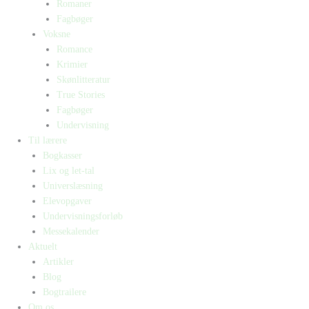
Romaner
Fagbøger
Voksne
Romance
Krimier
Skønlitteratur
True Stories
Fagbøger
Undervisning
Til lærere
Bogkasser
Lix og let-tal
Universlæsning
Elevopgaver
Undervisningsforløb
Messekalender
Aktuelt
Artikler
Blog
Bogtrailere
Om os