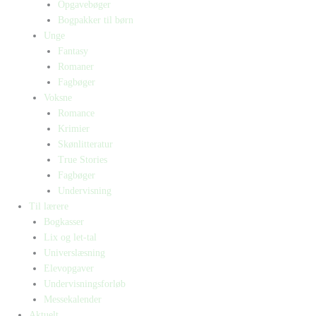
Opgavebøger
Bogpakker til børn
Unge
Fantasy
Romaner
Fagbøger
Voksne
Romance
Krimier
Skønlitteratur
True Stories
Fagbøger
Undervisning
Til lærere
Bogkasser
Lix og let-tal
Universlæsning
Elevopgaver
Undervisningsforløb
Messekalender
Aktuelt