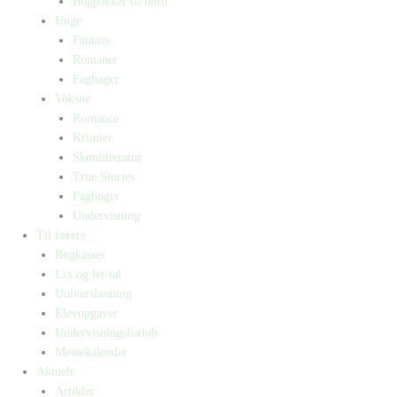
Bogpakker til børn
Unge
Fantasy
Romaner
Fagbøger
Voksne
Romance
Krimier
Skønlitteratur
True Stories
Fagbøger
Undervisning
Til lærere
Bogkasser
Lix og let-tal
Universlæsning
Elevopgaver
Undervisningsforløb
Messekalender
Aktuelt
Artikler