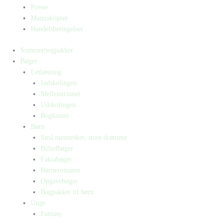
Presse
Manuskripter
Handelsbetingelser
Sommerbogpakker
Bøger
Letlæsning
Indskolingen
Mellemtrinnet
Udskolingen
Bogkasser
Børn
Små mennesker, store drømme
Billedbøger
Faktabøger
Børneromaner
Opgavebøger
Bogpakker til børn
Unge
Fantasy