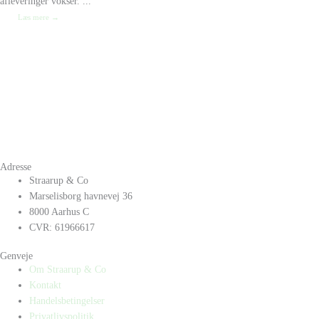
afleveringer vokser. ...
Læs mere →
Adresse
Straarup & Co
Marselisborg havnevej 36
8000 Aarhus C
CVR: 61966617
Genveje
Om Straarup & Co
Kontakt
Handelsbetingelser
Privatlivspolitik