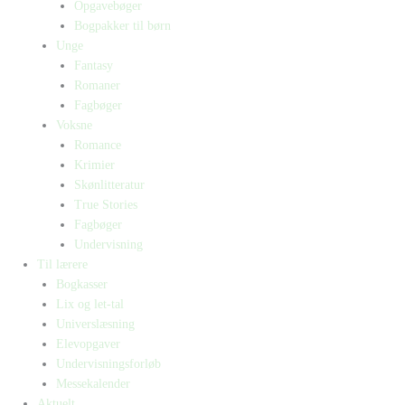
Opgavebøger
Bogpakker til børn
Unge
Fantasy
Romaner
Fagbøger
Voksne
Romance
Krimier
Skønlitteratur
True Stories
Fagbøger
Undervisning
Til lærere
Bogkasser
Lix og let-tal
Universlæsning
Elevopgaver
Undervisningsforløb
Messekalender
Aktuelt