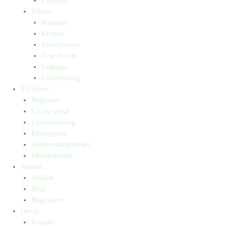
Fagbøger
Voksne
Romance
Krimier
Skønlitteratur
True Stories
Fagbøger
Undervisning
Til lærere
Bogkasser
Lix og let-tal
Universlæsning
Elevopgaver
Undervisningsforløb
Messekalender
Aktuelt
Artikler
Blog
Bogtrailere
Om os
Kontakt