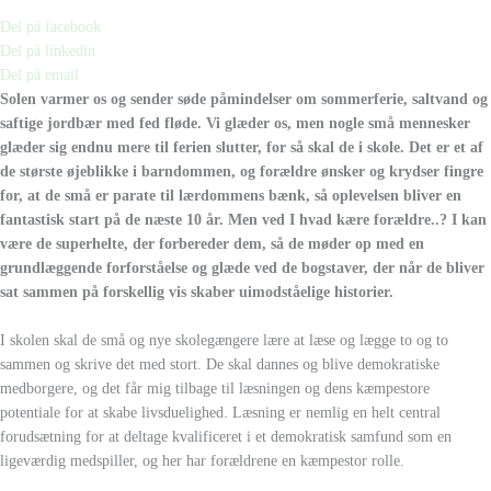
Del på facebook
Del på linkedin
Del på email
Solen varmer os og sender søde påmindelser om sommerferie, saltvand og
saftige jordbær med fed fløde. Vi glæder os, men nogle små mennesker
glæder sig endnu mere til ferien slutter, for så skal de i skole. Det er et af
de største øjeblikke i barndommen, og forældre ønsker og krydser fingre
for, at de små er parate til lærdommens bænk, så oplevelsen bliver en
fantastisk start på de næste 10 år. Men ved I hvad kære forældre..? I kan
være de superhelte, der forbereder dem, så de møder op med en
grundlæggende forforståelse og glæde ved de bogstaver, der når de bliver
sat sammen på forskellig vis skaber uimodståelige historier.
I skolen skal de små og nye skolegængere lære at læse og lægge to og to
sammen og skrive det med stort. De skal dannes og blive demokratiske
medborgere, og det får mig tilbage til læsningen og dens kæmpestore
potentiale for at skabe livsduelighed. Læsning er nemlig en helt central
forudsætning for at deltage kvalificeret i et demokratisk samfund som en
ligeværdig medspiller, og her har forældrene en kæmpestor rolle.