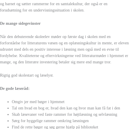
og barnet og sætter rammerne for en samtalekultur, der også er en
forudsætning for en undervisningssituation i skolen.
De mange sidegevinster
Når den debuterende skoleelev møder op første dag i skolen med en
forforståelse for litteraturens væsen og en oplæsningskultur in mente, er eleven
udrustet med dels en positiv interesse i læsning men også med en evne til
fordybelse. Kvaliteterne og eftervirkningerne ved litteraturmøder i hjemmet er
mange, og den litterære investering betaler sig mere end mange tror.
Rigtig god skolestart og læselyst.
De gode læseråd:
Omgiv jer med bøger i hjemmet
Tal om hvad en bog er, hvad den kan og hvor man kan få fat i den
Skab læsevaner ved faste rammer for højtlæsning og selvlæsning
Sørg for hyggelige rammer omkring læsningen
Find de rette bøger og søg gerne hjælp på biblioteket