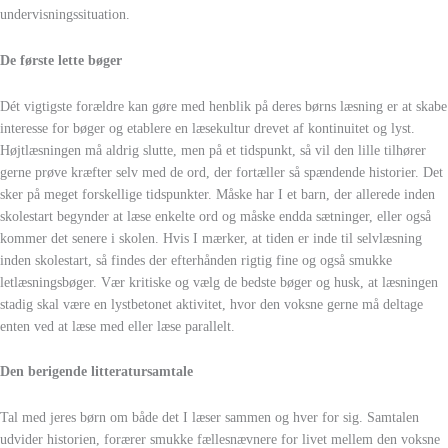
undervisningssituation.
De første lette bøger
Dét vigtigste forældre kan gøre med henblik på deres børns læsning er at skabe
interesse for bøger og etablere en læsekultur drevet af kontinuitet og lyst.
Højtlæsningen må aldrig slutte, men på et tidspunkt, så vil den lille tilhører
gerne prøve kræfter selv med de ord, der fortæller så spændende historier. Det
sker på meget forskellige tidspunkter. Måske har I et barn, der allerede inden
skolestart begynder at læse enkelte ord og måske endda sætninger, eller også
kommer det senere i skolen. Hvis I mærker, at tiden er inde til selvlæsning
inden skolestart, så findes der efterhånden rigtig fine og også smukke
letlæsningsbøger. Vær kritiske og vælg de bedste bøger og husk, at læsningen
stadig skal være en lystbetonet aktivitet, hvor den voksne gerne må deltage
enten ved at læse med eller læse parallelt.
Den berigende litteratursamtale
Tal med jeres børn om både det I læser sammen og hver for sig. Samtalen
udvider historien, forærer smukke fællesnævnere for livet mellem den voksne