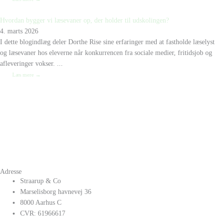
Hvordan bygger vi læsevaner op, der holder til udskolingen?
4. marts 2026
I dette blogindlæg deler Dorthe Rise sine erfaringer med at fastholde læselyst
og læsevaner hos eleverne når konkurrencen fra sociale medier, fritidsjob og
afleveringer vokser. ...
Læs mere →
Adresse
Straarup & Co
Marselisborg havnevej 36
8000 Aarhus C
CVR: 61966617