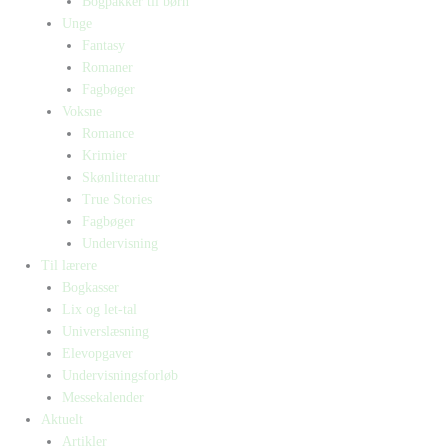
Bogpakker til børn
Unge
Fantasy
Romaner
Fagbøger
Voksne
Romance
Krimier
Skønlitteratur
True Stories
Fagbøger
Undervisning
Til lærere
Bogkasser
Lix og let-tal
Universlæsning
Elevopgaver
Undervisningsforløb
Messekalender
Aktuelt
Artikler