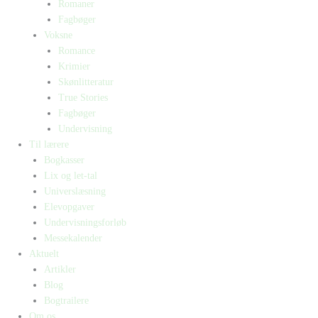
Romaner
Fagbøger
Voksne
Romance
Krimier
Skønlitteratur
True Stories
Fagbøger
Undervisning
Til lærere
Bogkasser
Lix og let-tal
Universlæsning
Elevopgaver
Undervisningsforløb
Messekalender
Aktuelt
Artikler
Blog
Bogtrailere
Om os