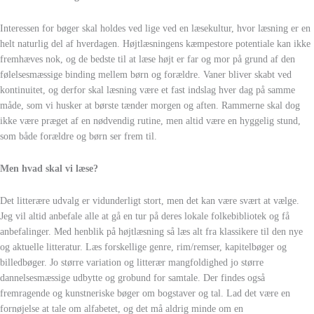
Interessen for bøger skal holdes ved lige ved en læsekultur, hvor læsning er en
helt naturlig del af hverdagen. Højtlæsningens kæmpestore potentiale kan ikke
fremhæves nok, og de bedste til at læse højt er far og mor på grund af den
følelsesmæssige binding mellem børn og forældre. Vaner bliver skabt ved
kontinuitet, og derfor skal læsning være et fast indslag hver dag på samme
måde, som vi husker at børste tænder morgen og aften. Rammerne skal dog
ikke være præget af en nødvendig rutine, men altid være en hyggelig stund,
som både forældre og børn ser frem til.
Men hvad skal vi læse?
Det litterære udvalg er vidunderligt stort, men det kan være svært at vælge.
Jeg vil altid anbefale alle at gå en tur på deres lokale folkebibliotek og få
anbefalinger. Med henblik på højtlæsning så læs alt fra klassikere til den nye
og aktuelle litteratur. Læs forskellige genre, rim/remser, kapitelbøger og
billedbøger. Jo større variation og litterær mangfoldighed jo større
dannelsesmæssige udbytte og grobund for samtale. Der findes også
fremragende og kunstneriske bøger om bogstaver og tal. Lad det være en
fornøjelse at tale om alfabetet, og det må aldrig minde om en