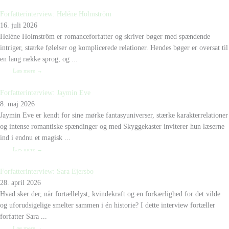
Forfatterinterview: Heléne Holmström
16. juli 2026
Heléne Holmström er romanceforfatter og skriver bøger med spændende
intriger, stærke følelser og komplicerede relationer. Hendes bøger er oversat til
en lang række sprog, og ...
Læs mere →
Forfatterinterview: Jaymin Eve
8. maj 2026
Jaymin Eve er kendt for sine mørke fantasyuniverser, stærke karakterrelationer
og intense romantiske spændinger og med Skyggekaster inviterer hun læserne
ind i endnu et magisk ...
Læs mere →
Forfatterinterview: Sara Ejersbo
28. april 2026
Hvad sker der, når fortællelyst, kvindekraft og en forkærlighed for det vilde
og uforudsigelige smelter sammen i én historie? I dette interview fortæller
forfatter Sara ...
Læs mere →