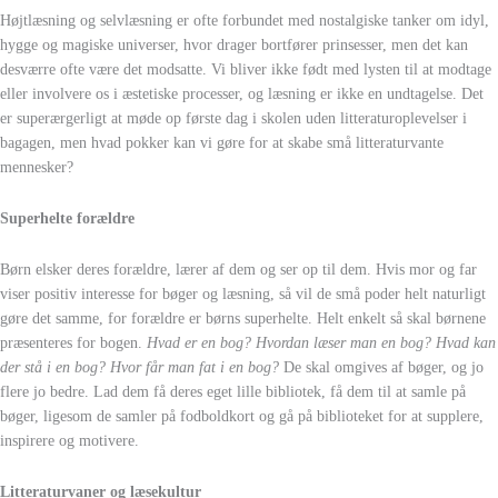
Højtlæsning og selvlæsning er ofte forbundet med nostalgiske tanker om idyl,
hygge og magiske universer, hvor drager bortfører prinsesser, men det kan
desværre ofte være det modsatte. Vi bliver ikke født med lysten til at modtage
eller involvere os i æstetiske processer, og læsning er ikke en undtagelse. Det
er superærgerligt at møde op første dag i skolen uden litteraturoplevelser i
bagagen, men hvad pokker kan vi gøre for at skabe små litteraturvante
mennesker?
Superhelte forældre
Børn elsker deres forældre, lærer af dem og ser op til dem. Hvis mor og far
viser positiv interesse for bøger og læsning, så vil de små poder helt naturligt
gøre det samme, for forældre er børns superhelte. Helt enkelt så skal børnene
præsenteres for bogen.
Hvad er en bog? Hvordan læser man en bog? Hvad kan
der stå i en bog? Hvor får man fat i en bog?
De skal omgives af bøger, og jo
flere jo bedre. Lad dem få deres eget lille bibliotek, få dem til at samle på
bøger, ligesom de samler på fodboldkort og gå på biblioteket for at supplere,
inspirere og motivere.
Litteraturvaner og læsekultur