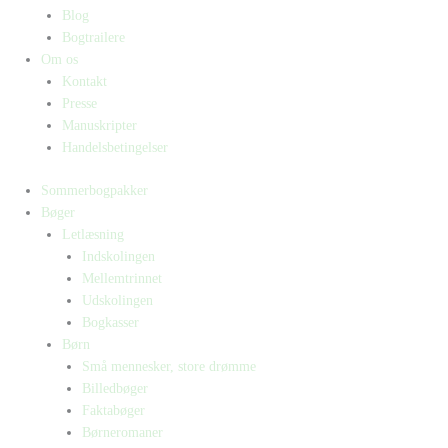
Blog
Bogtrailere
Om os
Kontakt
Presse
Manuskripter
Handelsbetingelser
Sommerbogpakker
Bøger
Letlæsning
Indskolingen
Mellemtrinnet
Udskolingen
Bogkasser
Børn
Små mennesker, store drømme
Billedbøger
Faktabøger
Børneromaner