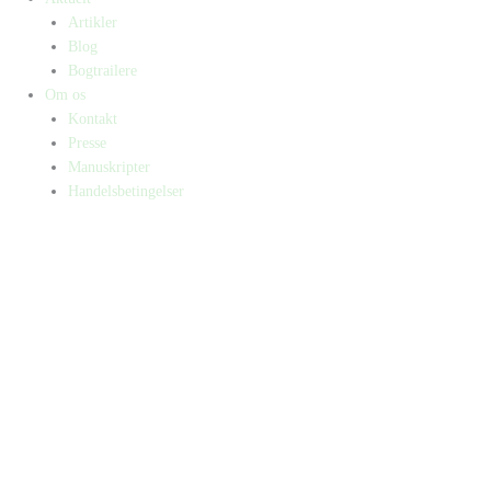
Artikler
Blog
Bogtrailere
Om os
Kontakt
Presse
Manuskripter
Handelsbetingelser
SKIFT TIL ERHVERVSKUNDE