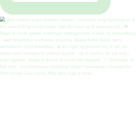
Mød forfatter Sara Ejersbo 👋🏼 Mørk magi er første