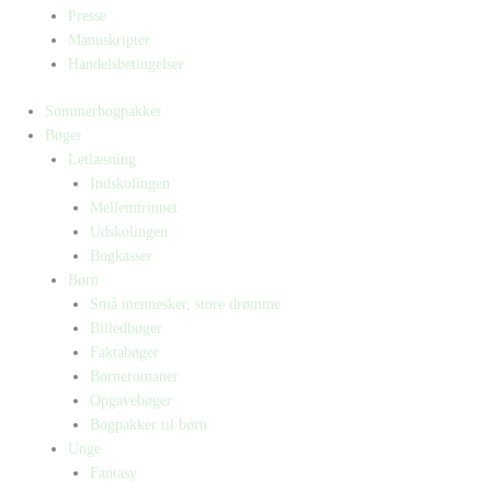
Presse
Manuskripter
Handelsbetingelser
Sommerbogpakker
Bøger
Letlæsning
Indskolingen
Mellemtrinnet
Udskolingen
Bogkasser
Børn
Små mennesker, store drømme
Billedbøger
Faktabøger
Børneromaner
Opgavebøger
Bogpakker til børn
Unge
Fantasy