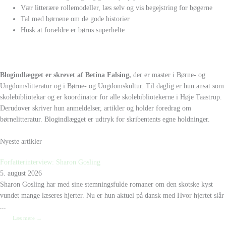
Vær litterære rollemodeller, læs selv og vis begejstring for bøgerne
Tal med børnene om de gode historier
Husk at forældre er børns superhelte
Blogindlægget er skrevet af Betina Falsing,
der er master i Børne- og
Ungdomslitteratur og i Børne- og Ungdomskultur. Til daglig er hun ansat som
skolebibliotekar og er koordinator for alle skolebibliotekerne i Høje Taastrup.
Derudover skriver hun anmeldelser, artikler og holder foredrag om
børnelitteratur. Blogindlægget er udtryk for skribentents egne holdninger.
Nyeste artikler
Forfatterinterview: Sharon Gosling
5. august 2026
Sharon Gosling har med sine stemningsfulde romaner om den skotske kyst
vundet mange læseres hjerter. Nu er hun aktuel på dansk med Hvor hjertet slår
...
Læs mere →