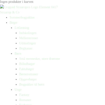
Ingen produkter i kurven
Straarup & Co
Sommerbogpakker
Bøger
Letlæsning
Indskolingen
Mellemtrinnet
Udskolingen
Bogkasser
Børn
Små mennesker, store drømme
Billedbøger
Faktabøger
Børneromaner
Opgavebøger
Bogpakker til børn
Unge
Fantasy
Romaner