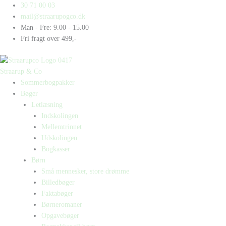
Gå
Products
Products
30 71 00 03
til
search
search
mail@straarupogco.dk
indholdet
Man - Fre: 9.00 - 15.00
Fri fragt over 499,-
Straarup & Co
Sommerbogpakker
Bøger
Letlæsning
Indskolingen
Mellemtrinnet
Udskolingen
Bogkasser
Børn
Små mennesker, store drømme
Billedbøger
Faktabøger
Børneromaner
Opgavebøger