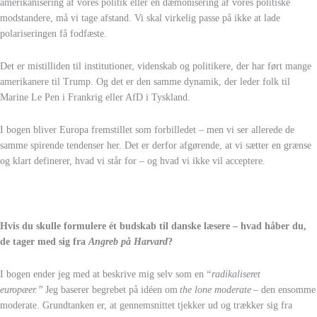
amerikanisering af vores politik eller en dæmonisering af vores politiske
modstandere, må vi tage afstand. Vi skal virkelig passe på ikke at lade
polariseringen få fodfæste.
Det er mistilliden til institutioner, videnskab og politikere, der har ført mange
amerikanere til Trump. Og det er den samme dynamik, der leder folk til
Marine Le Pen i Frankrig eller AfD i Tyskland.
I bogen bliver Europa fremstillet som forbilledet – men vi ser allerede de
samme spirende tendenser her. Det er derfor afgørende, at vi sætter en grænse
og klart definerer, hvad vi står for – og hvad vi ikke vil acceptere.
Hvis du skulle formulere ét budskab til danske læsere – hvad håber du,
de tager med sig fra
Angreb på Harvard
?
I bogen ender jeg med at beskrive mig selv som en
“radikaliseret
europæer.”
Jeg baserer begrebet på idéen om
the lone moderate
– den ensomme
moderate. Grundtanken er, at gennemsnittet tjekker ud og trækker sig fra