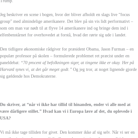
Trump.
Jeg beskriver en scene i bogen, hvor der bliver afholdt en slags live “focus
group” med almindelige amerikanere. Det blev på sin vis lidt performativt –
som om man var nødt til at flyve 14 amerikanere ind og bringe dem ind i
elfenbenstårnet for overhovedet at forstå, hvad der rørte sig ude i landet.
Den tidligere økonomiske rådgiver for præsident Obama, Jason Furman – en
populær professor på skolen – formulerede problemet ret præcist under en
paneldebat:
“70 procent af befolkningen siger, at tingene ikke er okay. Her på
Harvard synes vi, at det går meget godt.”
Og jeg tror, at noget lignende gjorde
sig gældende hos Demokraterne.
Du skriver, at “når vi ikke har tillid til hinanden, ender vi alle med at
være dårligere stillet.” Hvad kan vi i Europa lære af det, du oplevede i
USA?
Vi må ikke tage tilliden for givet. Den kommer ikke af sig selv. Når vi ser en