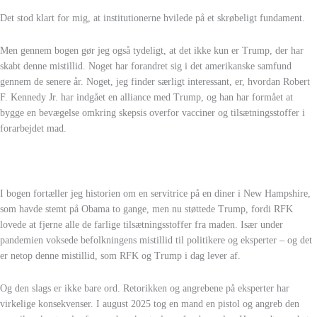
Det stod klart for mig, at institutionerne hvilede på et skrøbeligt fundament.
Men gennem bogen gør jeg også tydeligt, at det ikke kun er Trump, der har
skabt denne mistillid. Noget har forandret sig i det amerikanske samfund
gennem de senere år. Noget, jeg finder særligt interessant, er, hvordan Robert
F. Kennedy Jr. har indgået en alliance med Trump, og han har formået at
bygge en bevægelse omkring skepsis overfor vacciner og tilsætningsstoffer i
forarbejdet mad.
I bogen fortæller jeg historien om en servitrice på en diner i New Hampshire,
som havde stemt på Obama to gange, men nu støttede Trump, fordi RFK
lovede at fjerne alle de farlige tilsætningsstoffer fra maden. Især under
pandemien voksede befolkningens mistillid til politikere og eksperter – og det
er netop denne mistillid, som RFK og Trump i dag lever af.
Og den slags er ikke bare ord. Retorikken og angrebene på eksperter har
virkelige konsekvenser. I august 2025 tog en mand en pistol og angreb den