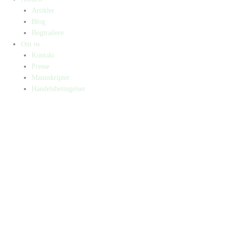
Artikler
Blog
Bogtrailere
Om os
Kontakt
Presse
Manuskripter
Handelsbetingelser
SKIFT TIL ERHVERVSKUNDE