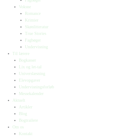
Fagbøger
Voksne
Romance
Krimier
Skønlitteratur
True Stories
Fagbøger
Undervisning
Til lærere
Bogkasser
Lix og let-tal
Universlæsning
Elevopgaver
Undervisningsforløb
Messekalender
Aktuelt
Artikler
Blog
Bogtrailere
Om os
Kontakt