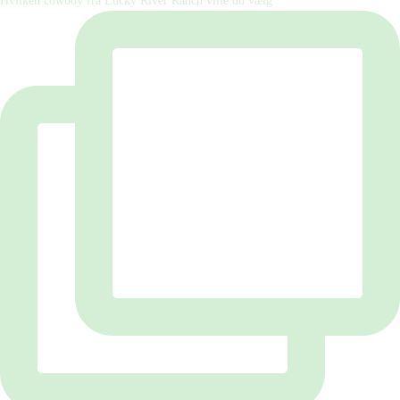
Hvilken cowboy fra Lucky River Ranch ville du vælg