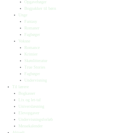
Opgavebøger
Bogpakker til børn
Unge
Fantasy
Romaner
Fagbøger
Voksne
Romance
Krimier
Skønlitteratur
True Stories
Fagbøger
Undervisning
Til lærere
Bogkasser
Lix og let-tal
Universlæsning
Elevopgaver
Undervisningsforløb
Messekalender
Aktuelt