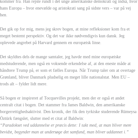
kommer fra. Han rejste rundt i det unge amerikanske demokrati og indså, hvor
hans Europa – hvor enevælde og aristokrati sang på sidste vers – var på vej
hen.
Det gik op for mig, mens jeg skrev bogen, at mine refleksioner kom fra et
meget bestemt perspektiv. Og det var ikke nødvendigvis kun dansk. Jeg
oplevede angrebet på Harvard gennem en europæisk linse.
Det skyldtes dels de mange samtaler, jeg havde med mine europæiske
medstuderende, men også en voksende erkendelse af, at den eneste måde at
håndtere Trump på, er som et fælles Europa. Når Trump taler om at overtage
Grønland, bliver Danmark pludselig en meget lille nationalstat. Men EU –
trods alt – fylder lidt mere.
Så bogen er inspireret af Tocquevilles projekt, men der er også et andet
centralt citat i bogen. Det stammer fra James Baldwin, den amerikanske
borgerrettighedsaktivist. Den kronik, der fik den tyrkiske studerende Rümeysa
Öztürk fængslet, slutter med et citat af Baldwin:
“Paradokset ved uddannelse er præcis dette: I takt med, at man bliver mere
bevidst, begynder man at undersøge det samfund, man bliver uddannet i.”