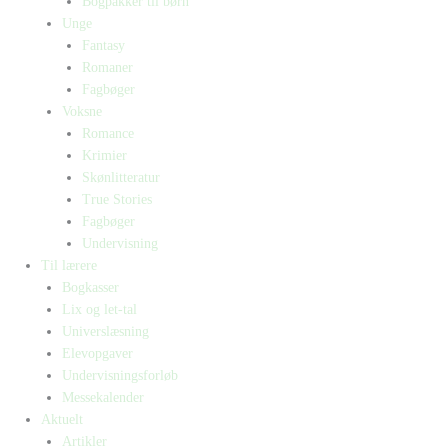
Bogpakker til børn
Unge
Fantasy
Romaner
Fagbøger
Voksne
Romance
Krimier
Skønlitteratur
True Stories
Fagbøger
Undervisning
Til lærere
Bogkasser
Lix og let-tal
Universlæsning
Elevopgaver
Undervisningsforløb
Messekalender
Aktuelt
Artikler