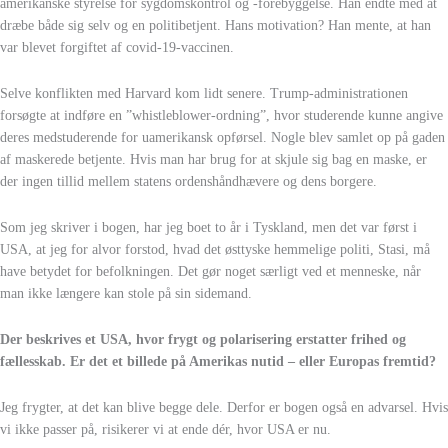
amerikanske styrelse for sygdomskontrol og -forebyggelse. Han endte med at
dræbe både sig selv og en politibetjent. Hans motivation? Han mente, at han
var blevet forgiftet af covid-19-vaccinen.
Selve konflikten med Harvard kom lidt senere. Trump-administrationen
forsøgte at indføre en ”whistleblower-ordning”, hvor studerende kunne angive
deres medstuderende for uamerikansk opførsel. Nogle blev samlet op på gaden
af maskerede betjente. Hvis man har brug for at skjule sig bag en maske, er
der ingen tillid mellem statens ordenshåndhævere og dens borgere.
Som jeg skriver i bogen, har jeg boet to år i Tyskland, men det var først i
USA, at jeg for alvor forstod, hvad det østtyske hemmelige politi, Stasi, må
have betydet for befolkningen. Det gør noget særligt ved et menneske, når
man ikke længere kan stole på sin sidemand.
Der beskrives et USA, hvor frygt og polarisering erstatter frihed og
fællesskab. Er det et billede på Amerikas nutid – eller Europas fremtid?
Jeg frygter, at det kan blive begge dele. Derfor er bogen også en advarsel. Hvis
vi ikke passer på, risikerer vi at ende dér, hvor USA er nu.