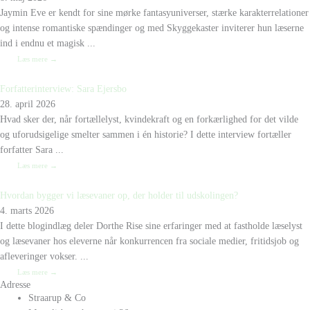
Jaymin Eve er kendt for sine mørke fantasyuniverser, stærke karakterrelationer
og intense romantiske spændinger og med Skyggekaster inviterer hun læserne
ind i endnu et magisk ...
Læs mere →
Forfatterinterview: Sara Ejersbo
28. april 2026
Hvad sker der, når fortællelyst, kvindekraft og en forkærlighed for det vilde
og uforudsigelige smelter sammen i én historie? I dette interview fortæller
forfatter Sara ...
Læs mere →
Hvordan bygger vi læsevaner op, der holder til udskolingen?
4. marts 2026
I dette blogindlæg deler Dorthe Rise sine erfaringer med at fastholde læselyst
og læsevaner hos eleverne når konkurrencen fra sociale medier, fritidsjob og
afleveringer vokser. ...
Læs mere →
Adresse
Straarup & Co