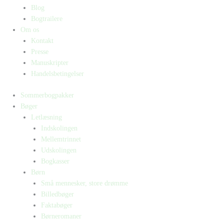
Blog
Bogtrailere
Om os
Kontakt
Presse
Manuskripter
Handelsbetingelser
Sommerbogpakker
Bøger
Letlæsning
Indskolingen
Mellemtrinnet
Udskolingen
Bogkasser
Børn
Små mennesker, store drømme
Billedbøger
Faktabøger
Børneromaner