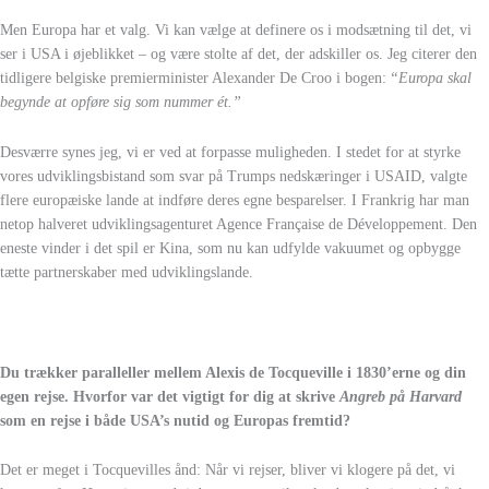
Men Europa har et valg. Vi kan vælge at definere os i modsætning til det, vi
ser i USA i øjeblikket – og være stolte af det, der adskiller os. Jeg citerer den
tidligere belgiske premierminister Alexander De Croo i bogen:
“Europa skal
begynde at opføre sig som nummer ét.”
Desværre synes jeg, vi er ved at forpasse muligheden. I stedet for at styrke
vores udviklingsbistand som svar på Trumps nedskæringer i USAID, valgte
flere europæiske lande at indføre deres egne besparelser. I Frankrig har man
netop halveret udviklingsagenturet Agence Française de Développement. Den
eneste vinder i det spil er Kina, som nu kan udfylde vakuumet og opbygge
tætte partnerskaber med udviklingslande.
Du trækker paralleller mellem Alexis de Tocqueville i 1830’erne og din
egen rejse. Hvorfor var det vigtigt for dig at skrive
Angreb på Harvard
som en rejse i både USA’s nutid og Europas fremtid?
Det er meget i Tocquevilles ånd: Når vi rejser, bliver vi klogere på det, vi