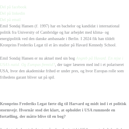
Del på facebook
Del på linkedin
Del på email
Emil Sondaj Hansen (f. 1997) har en bachelor og kandidat i international
politik fra University of Cambridge og har arbejdet med klima- og
energipolitik ved den danske ambassade i Berlin. I 2024 fik han tildelt
Kronprins Frederiks Legat til et års studier på Havard Kennedy School.
Emil Sondaj Hansen er nu aktuel med sin bog
Angreb på Havard. En rejse i
USA’s nutid. Og Europas fremtid?
, der
tager læseren med ind i et polariseret
USA, hvor den akademiske frihed er under pres, og hvor Europas rolle som
frihedens garant bliver sat på spil.
Kronprins Frederiks Legat førte dig til Harvard og midt ind i et politisk
stormvejr. Hvornår stod det klart, at opholdet i USA rummede en
fortælling, der måtte blive til en bog?