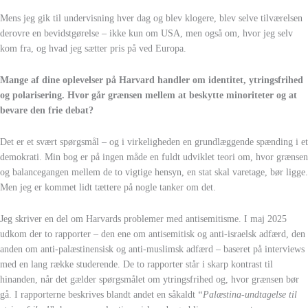
Mens jeg gik til undervisning hver dag og blev klogere, blev selve tilværelsen
derovre en bevidstgørelse – ikke kun om USA, men også om, hvor jeg selv
kom fra, og hvad jeg sætter pris på ved Europa.
Mange af dine oplevelser på Harvard handler om identitet, ytringsfrihed
og polarisering. Hvor går grænsen mellem at beskytte minoriteter og at
bevare den frie debat?
Det er et svært spørgsmål – og i virkeligheden en grundlæggende spænding i et
demokrati. Min bog er på ingen måde en fuldt udviklet teori om, hvor grænsen
og balancegangen mellem de to vigtige hensyn, en stat skal varetage, bør ligge.
Men jeg er kommet lidt tættere på nogle tanker om det.
Jeg skriver en del om Harvards problemer med antisemitisme. I maj 2025
udkom der to rapporter – den ene om antisemitisk og anti-israelsk adfærd, den
anden om anti-palæstinensisk og anti-muslimsk adfærd – baseret på interviews
med en lang række studerende. De to rapporter står i skarp kontrast til
hinanden, når det gælder spørgsmålet om ytringsfrihed og, hvor grænsen bør
gå. I rapporterne beskrives blandt andet en såkaldt
“Palæstina-undtagelse til