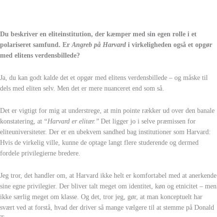
Du beskriver en eliteinstitution, der kæmper med sin egen rolle i et
polariseret samfund. Er
Angreb på Harvard
i virkeligheden også et opgør
med elitens verdensbillede?
Ja, du kan godt kalde det et opgør med elitens verdensbillede – og måske til
dels med eliten selv. Men det er mere nuanceret end som så.
Det er vigtigt for mig at understrege, at min pointe rækker ud over den banale
konstatering, at
“Harvard er elitær.”
Det ligger jo i selve præmissen for
eliteuniversiteter. Der er en ubekvem sandhed bag institutioner som Harvard:
Hvis de virkelig ville, kunne de optage langt flere studerende og dermed
fordele privilegierne bredere.
Jeg tror, det handler om, at Harvard ikke helt er komfortabel med at anerkende
sine egne privilegier. Der bliver talt meget om identitet, køn og etnicitet – men
ikke særlig meget om klasse. Og det, tror jeg, gør, at man konceptuelt har
svært ved at forstå, hvad der driver så mange vælgere til at stemme på Donald