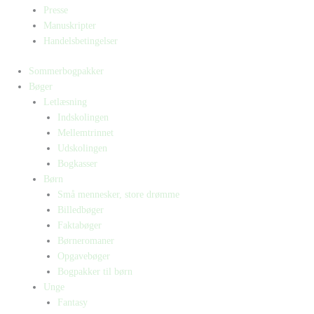
Presse
Manuskripter
Handelsbetingelser
Sommerbogpakker
Bøger
Letlæsning
Indskolingen
Mellemtrinnet
Udskolingen
Bogkasser
Børn
Små mennesker, store drømme
Billedbøger
Faktabøger
Børneromaner
Opgavebøger
Bogpakker til børn
Unge
Fantasy