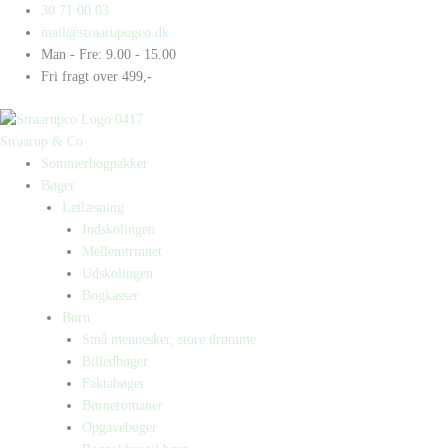
Gå
Products
Products
30 71 00 03
til
search
search
mail@straarupogco.dk
indholdet
Man - Fre: 9.00 - 15.00
Fri fragt over 499,-
Straarup & Co
Sommerbogpakker
Bøger
Letlæsning
Indskolingen
Mellemtrinnet
Udskolingen
Bogkasser
Børn
Små mennesker, store drømme
Billedbøger
Faktabøger
Børneromaner
Opgavebøger