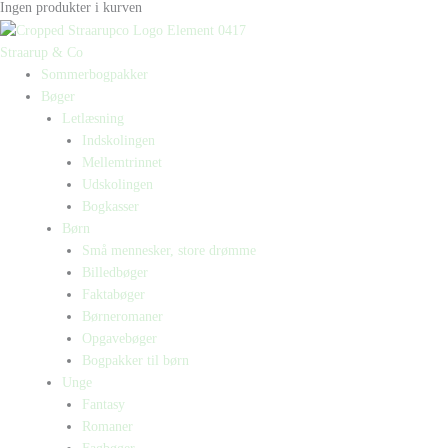
Ingen produkter i kurven
Straarup & Co
Sommerbogpakker
Bøger
Letlæsning
Indskolingen
Mellemtrinnet
Udskolingen
Bogkasser
Børn
Små mennesker, store drømme
Billedbøger
Faktabøger
Børneromaner
Opgavebøger
Bogpakker til børn
Unge
Fantasy
Romaner