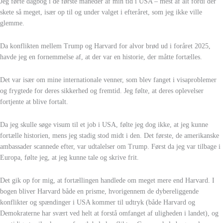
Jeg førte dagbog i de første måneder af min tid i USA – mest af alt fordi der
skete så meget, især op til og under valget i efteråret, som jeg ikke ville
glemme.
Da konflikten mellem Trump og Harvard for alvor brød ud i foråret 2025,
havde jeg en fornemmelse af, at der var en historie, der måtte fortælles.
Det var især om mine internationale venner, som blev fanget i visaproblemer
og frygtede for deres sikkerhed og fremtid. Jeg følte, at deres oplevelser
fortjente at blive fortalt.
Da jeg skulle søge visum til et job i USA, følte jeg dog ikke, at jeg kunne
fortælle historien, mens jeg stadig stod midt i den. Det første, de amerikanske
ambassader scannede efter, var udtalelser om Trump. Først da jeg var tilbage i
Europa, følte jeg, at jeg kunne tale og skrive frit.
Det gik op for mig, at fortællingen handlede om meget mere end Harvard. I
bogen bliver Harvard både en prisme, hvorigennem de dybereliggende
konflikter og spændinger i USA kommer til udtryk (både Harvard og
Demokraterne har svært ved helt at forstå omfanget af uligheden i landet), og