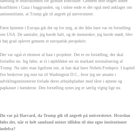
samtidig et mikrokosmos for globale konflikter. Gennem hele bogen ulmer
konflikten i Gaza i baggrunden, og i sidste ende er det også med anklager om
antisemitisme, at Trump går til angreb på universitetet.
Først hjemme i Europa gik det op for mig, at det ikke bare var en fortælling
om USA. De samtaler, jeg havde haft, og de mennesker, jeg havde mødt, blev
i høj grad oplevet gennem et europæisk perspektiv.
Der var også et element af hast i projektet. Det er en fortælling, der skal
fortælles nu. Jeg føler, at vi i øjeblikket ser en markant normalisering af
Trump. Nu taler man ligefrem om, at han skal have Nobels Fredspris. I kapitel
fire beskriver jeg min tur til Washington D.C., hvor jeg ser ansatte i
udviklingsministeriet forlade deres arbejdspladser med tårer i øjnene og
papkasser i hænderne. Den fortælling synes jeg er særlig vigtig lige nu.
Du var på Harvard, da Trump gik til angreb på universitetet. Hvordan
føles det, når et helt samfund mister tilliden til sine egne institutioner
indefra?