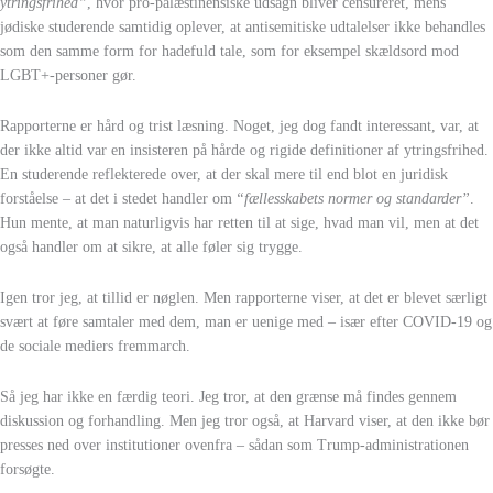
ytringsfrihed”
, hvor pro-palæstinensiske udsagn bliver censureret, mens
jødiske studerende samtidig oplever, at antisemitiske udtalelser ikke behandles
som den samme form for hadefuld tale, som for eksempel skældsord mod
LGBT+-personer gør.
Rapporterne er hård og trist læsning. Noget, jeg dog fandt interessant, var, at
der ikke altid var en insisteren på hårde og rigide definitioner af ytringsfrihed.
En studerende reflekterede over, at der skal mere til end blot en juridisk
forståelse – at det i stedet handler om
“fællesskabets normer og standarder”
.
Hun mente, at man naturligvis har retten til at sige, hvad man vil, men at det
også handler om at sikre, at alle føler sig trygge.
Igen tror jeg, at tillid er nøglen. Men rapporterne viser, at det er blevet særligt
svært at føre samtaler med dem, man er uenige med – især efter COVID-19 og
de sociale mediers fremmarch.
Så jeg har ikke en færdig teori. Jeg tror, at den grænse må findes gennem
diskussion og forhandling. Men jeg tror også, at Harvard viser, at den ikke bør
presses ned over institutioner ovenfra – sådan som Trump-administrationen
forsøgte.