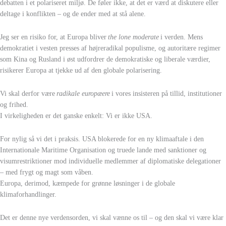
debatten i et polariseret miljø. De føler ikke, at det er værd at diskutere eller
deltage i konflikten – og de ender med at stå alene.
Jeg ser en risiko for, at Europa bliver
the lone moderate
i verden. Mens
demokratiet i vesten presses af højreradikal populisme, og autoritære regimer
som Kina og Rusland i øst udfordrer de demokratiske og liberale værdier,
risikerer Europa at tjekke ud af den globale polarisering.
Vi skal derfor være
radikale europæere
i vores insisteren på tillid, institutioner
og frihed.
I virkeligheden er det ganske enkelt: Vi er ikke USA.
For nylig så vi det i praksis. USA blokerede for en ny klimaaftale i den
Internationale Maritime Organisation og truede lande med sanktioner og
visumrestriktioner mod individuelle medlemmer af diplomatiske delegationer
– med frygt og magt som våben.
Europa, derimod, kæmpede for grønne løsninger i de globale
klimaforhandlinger.
Det er denne nye verdensorden, vi skal vænne os til – og den skal vi være klar