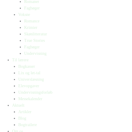
Romaner
Fagbøger
Voksne
Romance
Krimier
Skønlitteratur
True Stories
Fagbøger
Undervisning
Til lærere
Bogkasser
Lix og let-tal
Universlæsning
Elevopgaver
Undervisningsforløb
Messekalender
Aktuelt
Artikler
Blog
Bogtrailere
Om os