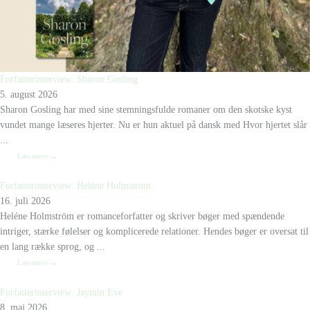
Forfatterinterview: Sharon Gosling
5. august 2026
Sharon Gosling har med sine stemningsfulde romaner om den skotske kyst
vundet mange læseres hjerter. Nu er hun aktuel på dansk med Hvor hjertet slår
...
Læs mere →
Forfatterinterview: Heléne Holmström
16. juli 2026
Heléne Holmström er romanceforfatter og skriver bøger med spændende
intriger, stærke følelser og komplicerede relationer. Hendes bøger er oversat til
en lang række sprog, og ...
Læs mere →
Forfatterinterview: Jaymin Eve
8. maj 2026