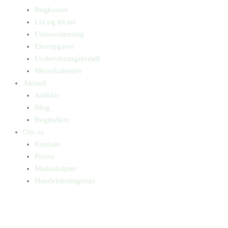
Bogkasser
Lix og let-tal
Universlæsning
Elevopgaver
Undervisningsforløb
Messekalender
Aktuelt
Artikler
Blog
Bogtrailere
Om os
Kontakt
Presse
Manuskripter
Handelsbetingelser
SKIFT TIL ERHVERVSKUNDE