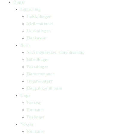
Bøger
Letlæsning
Indskolingen
Mellemtrinnet
Udskolingen
Bogkasser
Børn
Små mennesker, store drømme
Billedbøger
Faktabøger
Børneromaner
Opgavebøger
Bogpakker til børn
Unge
Fantasy
Romaner
Fagbøger
Voksne
Romance