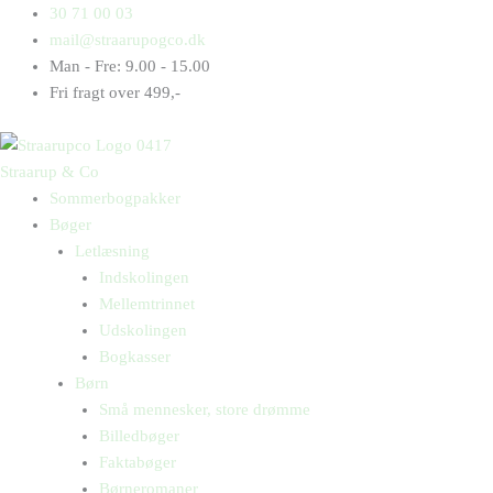
Gå
Products
Products
30 71 00 03
til
search
search
mail@straarupogco.dk
indholdet
Man - Fre: 9.00 - 15.00
Fri fragt over 499,-
Straarup & Co
Sommerbogpakker
Bøger
Letlæsning
Indskolingen
Mellemtrinnet
Udskolingen
Bogkasser
Børn
Små mennesker, store drømme
Billedbøger
Faktabøger
Børneromaner