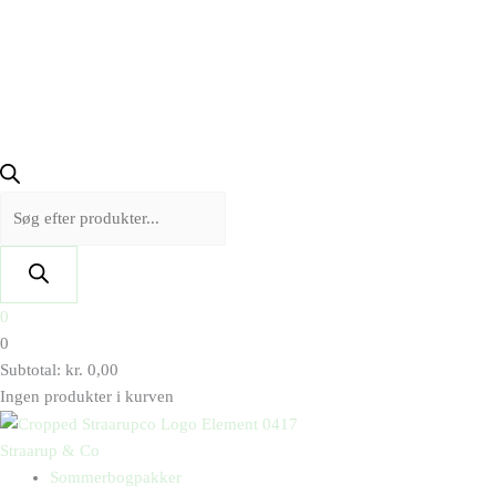
0
0
Subtotal:
kr.
0,00
Ingen produkter i kurven
Straarup & Co
Sommerbogpakker