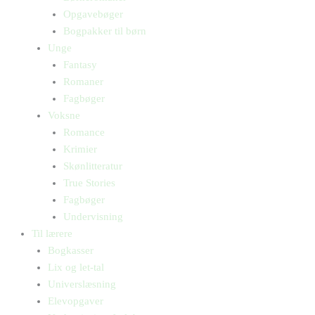
Opgavebøger
Bogpakker til børn
Unge
Fantasy
Romaner
Fagbøger
Voksne
Romance
Krimier
Skønlitteratur
True Stories
Fagbøger
Undervisning
Til lærere
Bogkasser
Lix og let-tal
Universlæsning
Elevopgaver