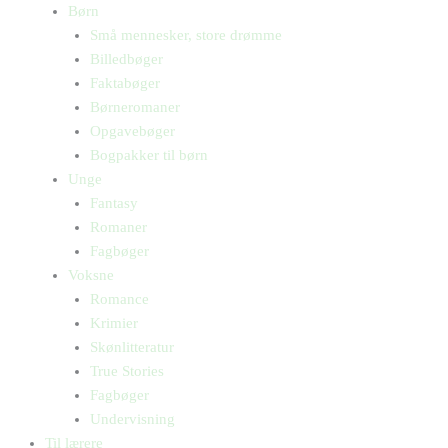
Børn
Små mennesker, store drømme
Billedbøger
Faktabøger
Børneromaner
Opgavebøger
Bogpakker til børn
Unge
Fantasy
Romaner
Fagbøger
Voksne
Romance
Krimier
Skønlitteratur
True Stories
Fagbøger
Undervisning
Til lærere