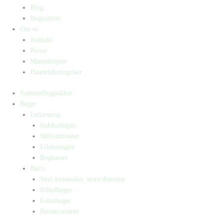
Blog
Bogtrailere
Om os
Kontakt
Presse
Manuskripter
Handelsbetingelser
Sommerbogpakker
Bøger
Letlæsning
Indskolingen
Mellemtrinnet
Udskolingen
Bogkasser
Børn
Små mennesker, store drømme
Billedbøger
Faktabøger
Børneromaner