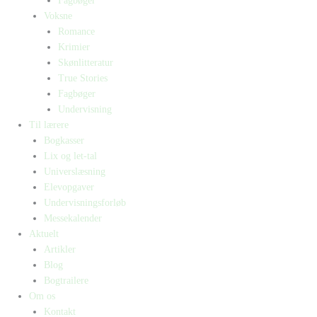
Fagbøger
Voksne
Romance
Krimier
Skønlitteratur
True Stories
Fagbøger
Undervisning
Til lærere
Bogkasser
Lix og let-tal
Universlæsning
Elevopgaver
Undervisningsforløb
Messekalender
Aktuelt
Artikler
Blog
Bogtrailere
Om os
Kontakt