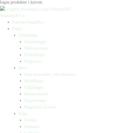
Ingen produkter i kurven
Straarup & Co
Sommerbogpakker
Bøger
Letlæsning
Indskolingen
Mellemtrinnet
Udskolingen
Bogkasser
Børn
Små mennesker, store drømme
Billedbøger
Faktabøger
Børneromaner
Opgavebøger
Bogpakker til børn
Unge
Fantasy
Romaner