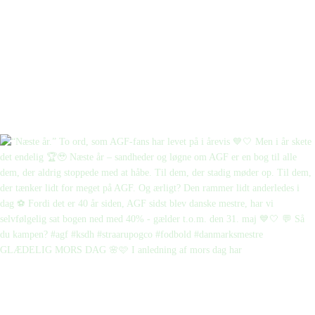
GLÆDELIG MORS DAG 🌸🩷 I anledning af mors dag har