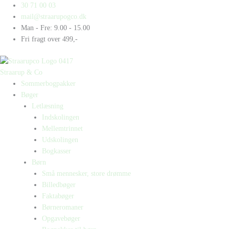
Gå
Products
Products
30 71 00 03
til
search
search
mail@straarupogco.dk
indholdet
Man - Fre: 9.00 - 15.00
Fri fragt over 499,-
Straarup & Co
Sommerbogpakker
Bøger
Letlæsning
Indskolingen
Mellemtrinnet
Udskolingen
Bogkasser
Børn
Små mennesker, store drømme
Billedbøger
Faktabøger
Børneromaner
Opgavebøger