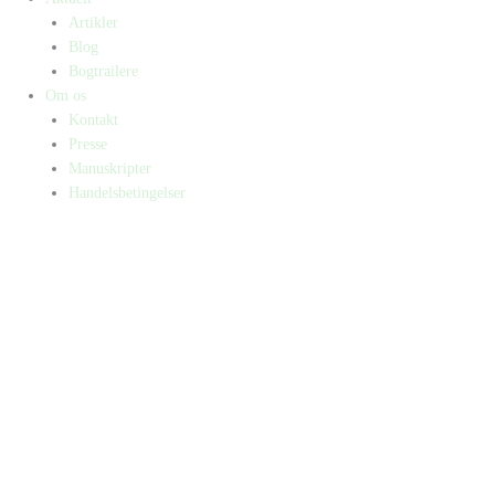
Artikler
Blog
Bogtrailere
Om os
Kontakt
Presse
Manuskripter
Handelsbetingelser
SKIFT TIL ERHVERVSKUNDE