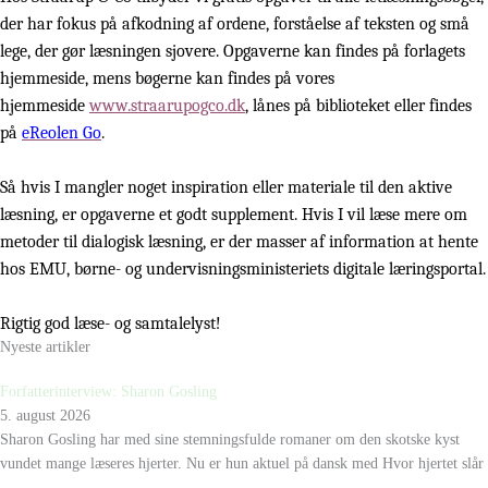
der har fokus på afkodning af ordene, forståelse af teksten og små
lege, der gør læsningen sjovere. Opgaverne kan findes på forlagets
hjemmeside, mens bøgerne kan findes på vores
hjemmeside
www.straarupogco.dk
, lånes på biblioteket eller findes
på
eReolen Go
.
Så hvis I mangler noget inspiration eller materiale til den aktive
læsning, er opgaverne et godt supplement. Hvis I vil læse mere om
metoder til dialogisk læsning, er der masser af information at hente
hos EMU, børne- og undervisningsministeriets digitale læringsportal.
Rigtig god læse- og samtalelyst!
Nyeste artikler
Forfatterinterview: Sharon Gosling
5. august 2026
Sharon Gosling har med sine stemningsfulde romaner om den skotske kyst
vundet mange læseres hjerter. Nu er hun aktuel på dansk med Hvor hjertet slår
...