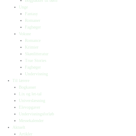
Bogpakker til børn
Unge
Fantasy
Romaner
Fagbøger
Voksne
Romance
Krimier
Skønlitteratur
True Stories
Fagbøger
Undervisning
Til lærere
Bogkasser
Lix og let-tal
Universlæsning
Elevopgaver
Undervisningsforløb
Messekalender
Aktuelt
Artikler