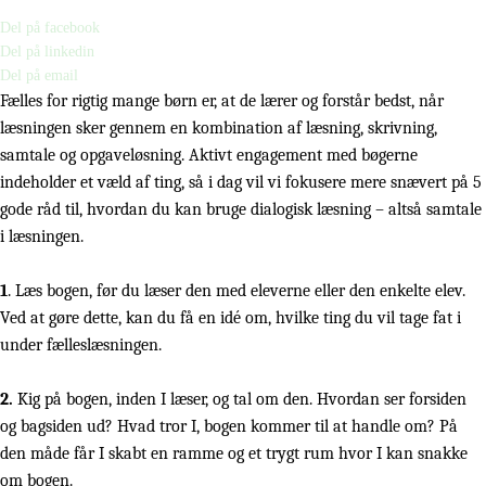
Del på facebook
Del på linkedin
Del på email
Fælles for rigtig mange børn er, at de lærer og forstår bedst, når
læsningen sker gennem en kombination af læsning, skrivning,
samtale og opgaveløsning. Aktivt engagement med bøgerne
indeholder et væld af ting, så i dag vil vi fokusere mere snævert på 5
gode råd til, hvordan du kan bruge dialogisk læsning – altså samtale
i læsningen.
1
. Læs bogen, før du læser den med eleverne eller den enkelte elev.
Ved at gøre dette, kan du få en idé om, hvilke ting du vil tage fat i
under fælleslæsningen.
2.
Kig på bogen, inden I læser, og tal om den. Hvordan ser forsiden
og bagsiden ud? Hvad tror I, bogen kommer til at handle om? På
den måde får I skabt en ramme og et trygt rum hvor I kan snakke
om bogen.