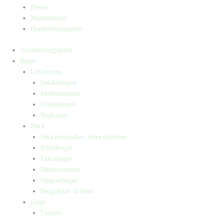
Presse
Manuskripter
Handelsbetingelser
Sommerbogpakker
Bøger
Letlæsning
Indskolingen
Mellemtrinnet
Udskolingen
Bogkasser
Børn
Små mennesker, store drømme
Billedbøger
Faktabøger
Børneromaner
Opgavebøger
Bogpakker til børn
Unge
Fantasy