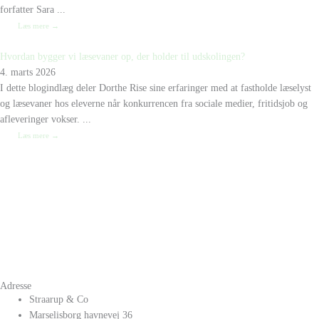
forfatter Sara ...
Læs mere →
Hvordan bygger vi læsevaner op, der holder til udskolingen?
4. marts 2026
I dette blogindlæg deler Dorthe Rise sine erfaringer med at fastholde læselyst
og læsevaner hos eleverne når konkurrencen fra sociale medier, fritidsjob og
afleveringer vokser. ...
Læs mere →
Adresse
Straarup & Co
Marselisborg havnevej 36