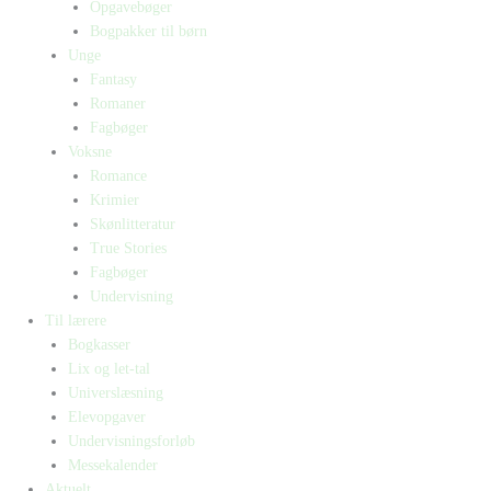
Opgavebøger
Bogpakker til børn
Unge
Fantasy
Romaner
Fagbøger
Voksne
Romance
Krimier
Skønlitteratur
True Stories
Fagbøger
Undervisning
Til lærere
Bogkasser
Lix og let-tal
Universlæsning
Elevopgaver
Undervisningsforløb
Messekalender
Aktuelt