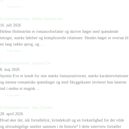
Læs mere →
Forfatterinterview: Heléne Holmström
16. juli 2026
Heléne Holmström er romanceforfatter og skriver bøger med spændende
intriger, stærke følelser og komplicerede relationer. Hendes bøger er oversat til
en lang række sprog, og ...
Læs mere →
Forfatterinterview: Jaymin Eve
8. maj 2026
Jaymin Eve er kendt for sine mørke fantasyuniverser, stærke karakterrelationer
og intense romantiske spændinger og med Skyggekaster inviterer hun læserne
ind i endnu et magisk ...
Læs mere →
Forfatterinterview: Sara Ejersbo
28. april 2026
Hvad sker der, når fortællelyst, kvindekraft og en forkærlighed for det vilde
og uforudsigelige smelter sammen i én historie? I dette interview fortæller