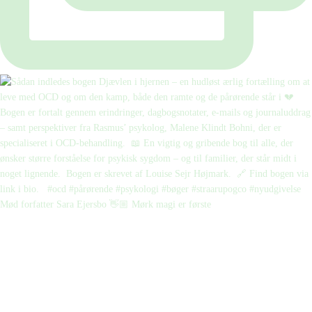
Mød forfatter Sara Ejersbo 👋🏼 Mørk magi er første