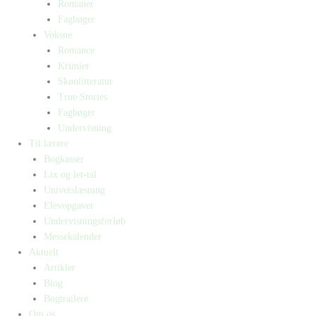
Romaner
Fagbøger
Voksne
Romance
Krimier
Skønlitteratur
True Stories
Fagbøger
Undervisning
Til lærere
Bogkasser
Lix og let-tal
Universlæsning
Elevopgaver
Undervisningsforløb
Messekalender
Aktuelt
Artikler
Blog
Bogtrailere
Om os