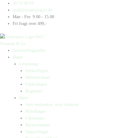
Gå
Products
Products
Mellemtrinskassen
30 71 00 03
til
search
search
-
mail@straarupogco.dk
indholdet
Frilæsning
Man - Fre: 9.00 - 15.00
antal
Fri fragt over 499,-
Straarup & Co
Sommerbogpakker
Bøger
Letlæsning
Indskolingen
Mellemtrinnet
Udskolingen
Bogkasser
Børn
Små mennesker, store drømme
Billedbøger
Faktabøger
Børneromaner
Opgavebøger