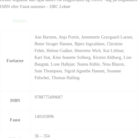
ISBN eller Faust-nummer.
– DBC Lektør
Detaljer
Ane Barmen, Anja Portin, Annemette Gravgaard Larsen,
Bente Strager Hansen, Bjørn Ingvaldsen, Christine
Fehér, Helene Guåker, Henriette Wich, Kai Lüftner,
Kari Stai, Kine Jeanette Solberg, Kirsten Ahlburg, Line
Forfatter
Baugstø, Lone Halkjær, Nanna Kühle, Nina Blazon,
Sam Thompson, Sigrid Agnethe Hansen, Susanne
Fülscher, Thomas Halling
9788775499687
ISBN
140103896
Faust
36 – 354