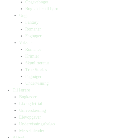
Opgavebøger
Bogpakker til børn
Unge
Fantasy
Romaner
Fagbøger
Voksne
Romance
Krimier
Skønlitteratur
True Stories
Fagbøger
Undervisning
Til lærere
Bogkasser
Lix og let-tal
Universlæsning
Elevopgaver
Undervisningsforløb
Messekalender
Aktuelt