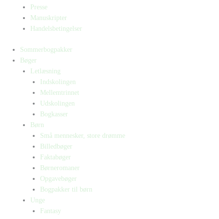
Presse
Manuskripter
Handelsbetingelser
Sommerbogpakker
Bøger
Letlæsning
Indskolingen
Mellemtrinnet
Udskolingen
Bogkasser
Børn
Små mennesker, store drømme
Billedbøger
Faktabøger
Børneromaner
Opgavebøger
Bogpakker til børn
Unge
Fantasy