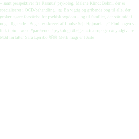
Mød forfatter Sara Ejersbo 👋🏼 Mørk magi er første