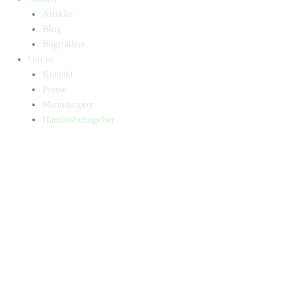
Artikler
Blog
Bogtrailere
Om os
Kontakt
Presse
Manuskripter
Handelsbetingelser
SKIFT TIL ERHVERVSKUNDE