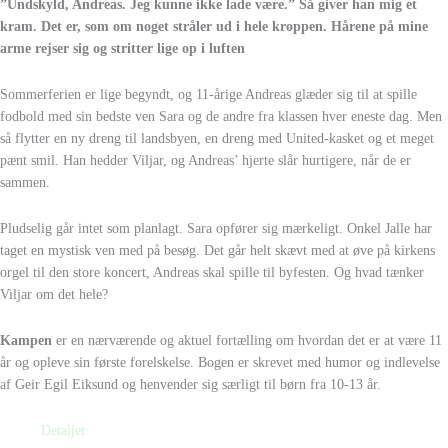
”Undskyld, Andreas. Jeg kunne ikke lade være.” Så giver han mig et
kram. Det er, som om noget stråler ud i hele kroppen. Hårene på mine
arme rejser sig og stritter lige op i luften
Sommerferien er lige begyndt, og 11-årige Andreas glæder sig til at spille
fodbold med sin bedste ven Sara og de andre fra klassen hver eneste dag. Men
så flytter en ny dreng til landsbyen, en dreng med United-kasket og et meget
pænt smil. Han hedder Viljar, og Andreas’ hjerte slår hurtigere, når de er
sammen.
Pludselig går intet som planlagt. Sara opfører sig mærkeligt. Onkel Jalle har
taget en mystisk ven med på besøg. Det går helt skævt med at øve på kirkens
orgel til den store koncert, Andreas skal spille til byfesten. Og hvad tænker
Viljar om det hele?
Kampen
er en nærværende og aktuel fortælling om hvordan det er at være 11
år og opleve sin første forelskelse. Bogen er skrevet med humor og indlevelse
af Geir Egil Eiksund og henvender sig særligt til børn fra 10-13 år.
Detaljer