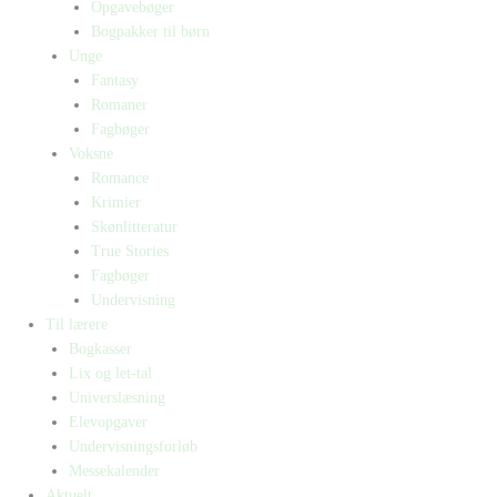
Opgavebøger
Bogpakker til børn
Unge
Fantasy
Romaner
Fagbøger
Voksne
Romance
Krimier
Skønlitteratur
True Stories
Fagbøger
Undervisning
Til lærere
Bogkasser
Lix og let-tal
Universlæsning
Elevopgaver
Undervisningsforløb
Messekalender
Aktuelt