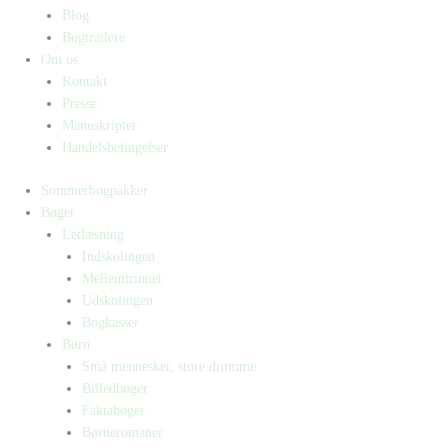
Blog
Bogtrailere
Om os
Kontakt
Presse
Manuskripter
Handelsbetingelser
Sommerbogpakker
Bøger
Letlæsning
Indskolingen
Mellemtrinnet
Udskolingen
Bogkasser
Børn
Små mennesker, store drømme
Billedbøger
Faktabøger
Børneromaner