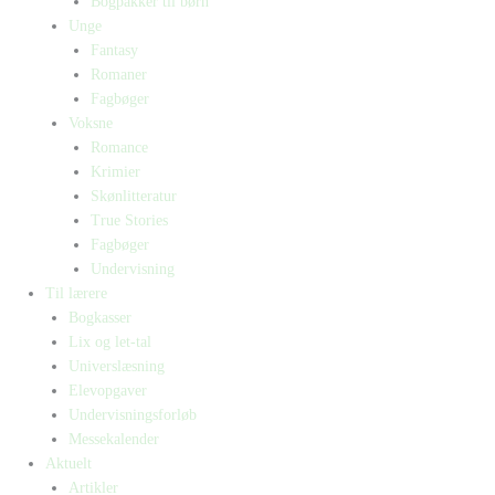
Bogpakker til børn
Unge
Fantasy
Romaner
Fagbøger
Voksne
Romance
Krimier
Skønlitteratur
True Stories
Fagbøger
Undervisning
Til lærere
Bogkasser
Lix og let-tal
Universlæsning
Elevopgaver
Undervisningsforløb
Messekalender
Aktuelt
Artikler