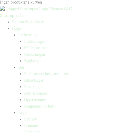
Ingen produkter i kurven
Straarup & Co
Sommerbogpakker
Bøger
Letlæsning
Indskolingen
Mellemtrinnet
Udskolingen
Bogkasser
Børn
Små mennesker, store drømme
Billedbøger
Faktabøger
Børneromaner
Opgavebøger
Bogpakker til børn
Unge
Fantasy
Romaner