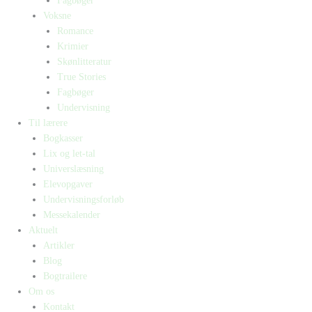
Fagbøger
Voksne
Romance
Krimier
Skønlitteratur
True Stories
Fagbøger
Undervisning
Til lærere
Bogkasser
Lix og let-tal
Universlæsning
Elevopgaver
Undervisningsforløb
Messekalender
Aktuelt
Artikler
Blog
Bogtrailere
Om os
Kontakt