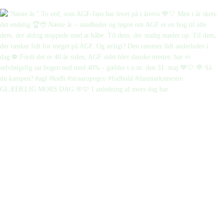
GLÆDELIG MORS DAG 🌸🩷 I anledning af mors dag har