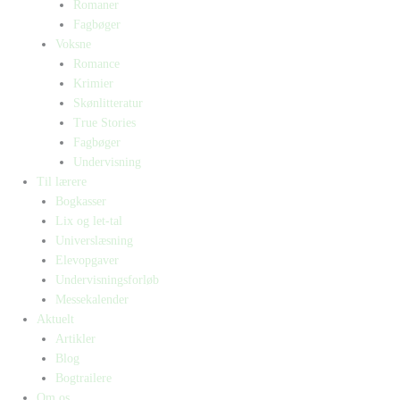
Romaner
Fagbøger
Voksne
Romance
Krimier
Skønlitteratur
True Stories
Fagbøger
Undervisning
Til lærere
Bogkasser
Lix og let-tal
Universlæsning
Elevopgaver
Undervisningsforløb
Messekalender
Aktuelt
Artikler
Blog
Bogtrailere
Om os