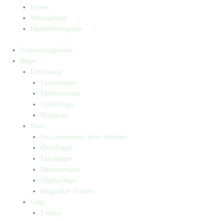
Presse
Manuskripter
Handelsbetingelser
Sommerbogpakker
Bøger
Letlæsning
Indskolingen
Mellemtrinnet
Udskolingen
Bogkasser
Børn
Små mennesker, store drømme
Billedbøger
Faktabøger
Børneromaner
Opgavebøger
Bogpakker til børn
Unge
Fantasy