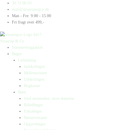
Gå
Products
Products
Kampen
30 71 00 03
til
search
search
antal
mail@straarupogco.dk
indholdet
Man - Fre: 9.00 - 15.00
Fri fragt over 499,-
Straarup & Co
Sommerbogpakker
Bøger
Letlæsning
Indskolingen
Mellemtrinnet
Udskolingen
Bogkasser
Børn
Små mennesker, store drømme
Billedbøger
Faktabøger
Børneromaner
Opgavebøger