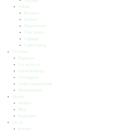
Fagbøger
Voksne
Romance
Krimier
Skønlitteratur
True Stories
Fagbøger
Undervisning
Til lærere
Bogkasser
Lix og let-tal
Universlæsning
Elevopgaver
Undervisningsforløb
Messekalender
Aktuelt
Artikler
Blog
Bogtrailere
Om os
Kontakt