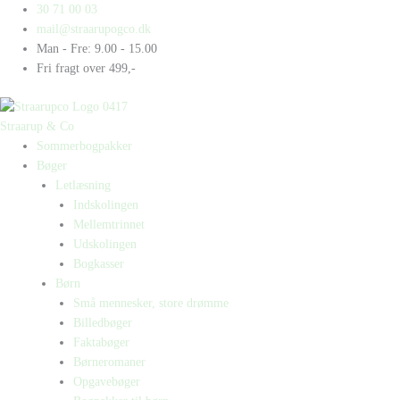
Gå
Products
Products
Lær
Lær
30 71 00 03
til
search
search
&
&
mail@straarupogco.dk
indholdet
Læs
Læs
Man - Fre: 9.00 - 15.00
-
-
Fri fragt over 499,-
Læsetræning
Læsetræning
3
3
(Enkeltstyk)
(Klassesæt)
Straarup & Co
antal
antal
Sommerbogpakker
Bøger
Letlæsning
Indskolingen
Mellemtrinnet
Udskolingen
Bogkasser
Børn
Små mennesker, store drømme
Billedbøger
Faktabøger
Børneromaner
Opgavebøger