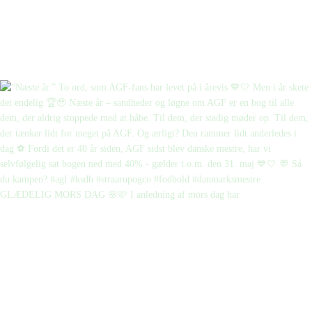
GLÆDELIG MORS DAG 🌸🩷 I anledning af mors dag har