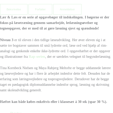
Beksrivelse
Forfatter
Anmeldelser
Lær & Læs er en serie af opgavebøger til indskolingen. I bøgerne er der
fokus på læsetræning gennem samarbejde, letlæsningsøvelser og
tegneopgaver, der er med til at gøre læsning sjovt og spændende!
Niveau 3
er til eleven i den tidlige læseudvikling. Her øver eleven sig i at
sætte tre bogstaver sammen til små lydrette ord, læse ord ved hjælp af rim-
analogi og genkende enkelte ikke-lydrette ord. I opgavehæftet er der opgaver
og illustrationer fra
Rap-serien
, der er særdeles velegnet til begynderlæsning.
Tina Kornbeck Nielsen og Maya Rabjerg Meltofte er begge uddannede lærere
og læsevejledere og har i flere år arbejdet indenfor dette felt. Desuden har de
erfaring som læringsvejledere og tosprogsvejledere. Derudover har de begge
taget en pædagogisk diplomuddannelse indenfor sprog, læsning og skrivning
samt skoleudvikling generelt.
Hæftet kan både købes enkeltvis eller i klassesæt á 30 stk (spar 30 %).