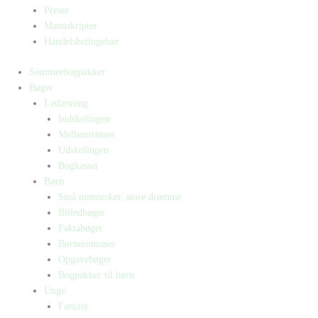
Presse
Manuskripter
Handelsbetingelser
Sommerbogpakker
Bøger
Letlæsning
Indskolingen
Mellemtrinnet
Udskolingen
Bogkasser
Børn
Små mennesker, store drømme
Billedbøger
Faktabøger
Børneromaner
Opgavebøger
Bogpakker til børn
Unge
Fantasy