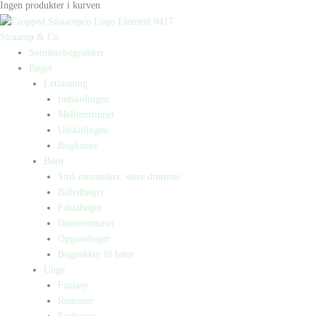
Ingen produkter i kurven
Straarup & Co
Sommerbogpakker
Bøger
Letlæsning
Indskolingen
Mellemtrinnet
Udskolingen
Bogkasser
Børn
Små mennesker, store drømme
Billedbøger
Faktabøger
Børneromaner
Opgavebøger
Bogpakker til børn
Unge
Fantasy
Romaner