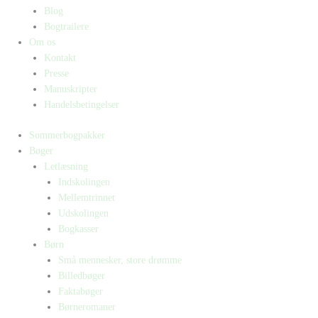
Blog
Bogtrailere
Om os
Kontakt
Presse
Manuskripter
Handelsbetingelser
Sommerbogpakker
Bøger
Letlæsning
Indskolingen
Mellemtrinnet
Udskolingen
Bogkasser
Børn
Små mennesker, store drømme
Billedbøger
Faktabøger
Børneromaner