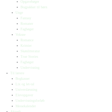
Opgavebøger
Bogpakker til børn
Unge
Fantasy
Romaner
Fagbøger
Voksne
Romance
Krimier
Skønlitteratur
True Stories
Fagbøger
Undervisning
Til lærere
Bogkasser
Lix og let-tal
Universlæsning
Elevopgaver
Undervisningsforløb
Messekalender
Aktuelt