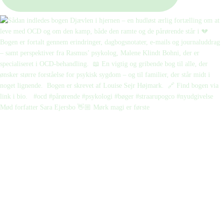
Mød forfatter Sara Ejersbo 👋🏼 Mørk magi er første