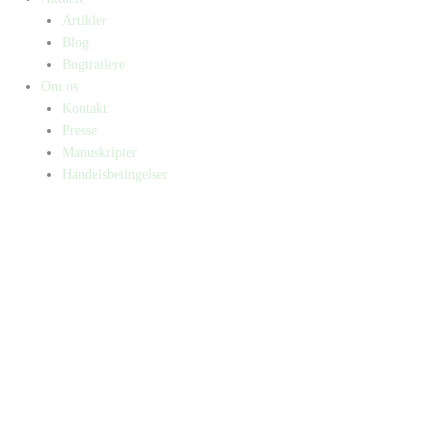
Artikler
Blog
Bogtrailere
Om os
Kontakt
Presse
Manuskripter
Handelsbetingelser
SKIFT TIL ERHVERVSKUNDE