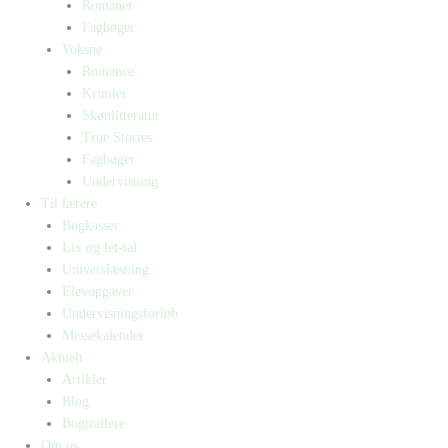
Romaner
Fagbøger
Voksne
Romance
Krimier
Skønlitteratur
True Stories
Fagbøger
Undervisning
Til lærere
Bogkasser
Lix og let-tal
Universlæsning
Elevopgaver
Undervisningsforløb
Messekalender
Aktuelt
Artikler
Blog
Bogtrailere
Om os