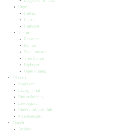
Bogpakker til børn
Unge
Fantasy
Romaner
Fagbøger
Voksne
Romance
Krimier
Skønlitteratur
True Stories
Fagbøger
Undervisning
Til lærere
Bogkasser
Lix og let-tal
Universlæsning
Elevopgaver
Undervisningsforløb
Messekalender
Aktuelt
Artikler