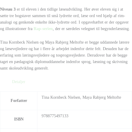
Niveau 3
er til eleven i den tidlige læseudvikling. Her øver eleven sig i at
sætte tre bogstaver sammen til små lydrette ord, læse ord ved hjælp af rim-
analogi og genkende enkelte ikke-lydrette ord. I opgavehæftet er der opgaver
og illustrationer fra
Rap-serien
, der er særdeles velegnet til begynderlæsning.
Tina Kornbeck Nielsen og Maya Rabjerg Meltofte er begge uddannede lærere
og læsevejledere og har i flere år arbejdet indenfor dette felt. Desuden har de
erfaring som læringsvejledere og tosprogsvejledere. Derudover har de begge
taget en pædagogisk diplomuddannelse indenfor sprog, læsning og skrivning
samt skoleudvikling generelt.
Detaljer
Tina Kornbeck Nielsen, Maya Rabjerg Meltofte
Forfatter
9788775497133
ISBN