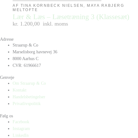
AF TINA KORNBECK NIELSEN, MAYA RABJERG
MELTOFTE
Lær & Læs – Læsetræning 3 (Klassesæt)
kr. 1.200,00
inkl. moms
Adresse
Straarup & Co
Marselisborg havnevej 36
8000 Aarhus C
CVR: 61966617
Genveje
Om Straarup & Co
Kontakt
Handelsbetingelser
Privatlivspolitik
Følg os
Facebook
Instagram
LinkedIn