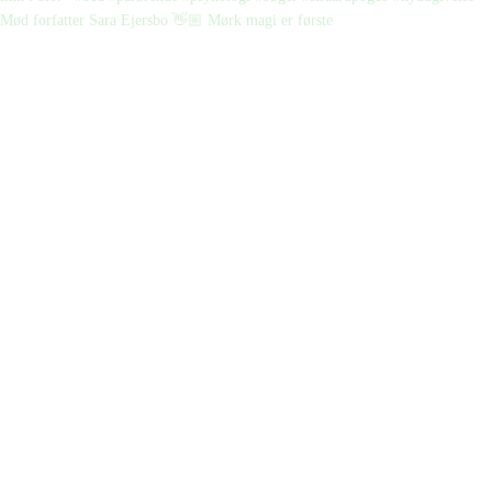
Mød forfatter Sara Ejersbo 👋🏼 Mørk magi er første