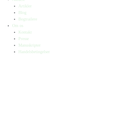
Artikler
Blog
Bogtrailere
Om os
Kontakt
Presse
Manuskripter
Handelsbetingelser
SKIFT TIL ERHVERVSKUNDE