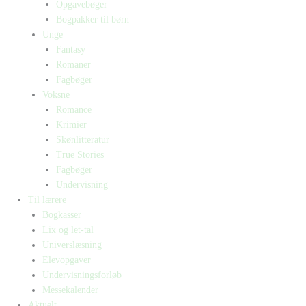
Opgavebøger
Bogpakker til børn
Unge
Fantasy
Romaner
Fagbøger
Voksne
Romance
Krimier
Skønlitteratur
True Stories
Fagbøger
Undervisning
Til lærere
Bogkasser
Lix og let-tal
Universlæsning
Elevopgaver
Undervisningsforløb
Messekalender
Aktuelt