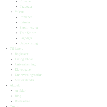
Romaner
Fagbøger
Voksne
Romance
Krimier
Skønlitteratur
True Stories
Fagbøger
Undervisning
Til lærere
Bogkasser
Lix og let-tal
Universlæsning
Elevopgaver
Undervisningsforløb
Messekalender
Aktuelt
Artikler
Blog
Bogtrailere
Om os