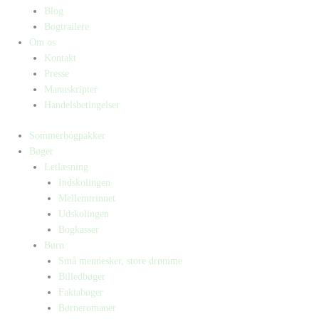
Blog
Bogtrailere
Om os
Kontakt
Presse
Manuskripter
Handelsbetingelser
Sommerbogpakker
Bøger
Letlæsning
Indskolingen
Mellemtrinnet
Udskolingen
Bogkasser
Børn
Små mennesker, store drømme
Billedbøger
Faktabøger
Børneromaner