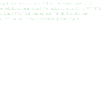
GLÆDELIG MORS DAG 🌸🩷 I anledning af mors dag har