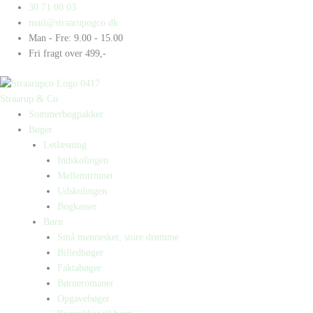
Gå
Products
Products
Lær
30 71 00 03
til
search
search
&
mail@straarupogco.dk
indholdet
Læs
Man - Fre: 9.00 - 15.00
-
Fri fragt over 499,-
Læsetræning
3
(Enkeltstyk)
Straarup & Co
antal
Sommerbogpakker
Bøger
Letlæsning
Indskolingen
Mellemtrinnet
Udskolingen
Bogkasser
Børn
Små mennesker, store drømme
Billedbøger
Faktabøger
Børneromaner
Opgavebøger