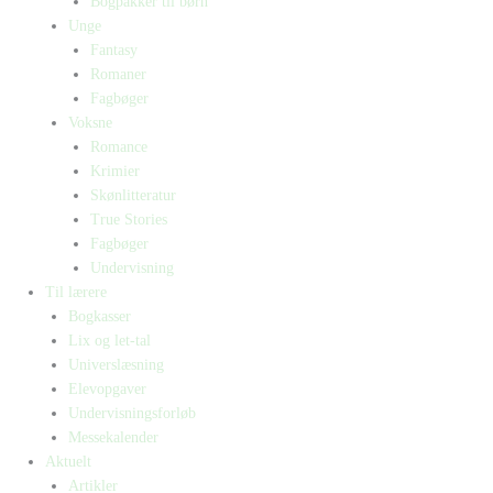
Bogpakker til børn
Unge
Fantasy
Romaner
Fagbøger
Voksne
Romance
Krimier
Skønlitteratur
True Stories
Fagbøger
Undervisning
Til lærere
Bogkasser
Lix og let-tal
Universlæsning
Elevopgaver
Undervisningsforløb
Messekalender
Aktuelt
Artikler