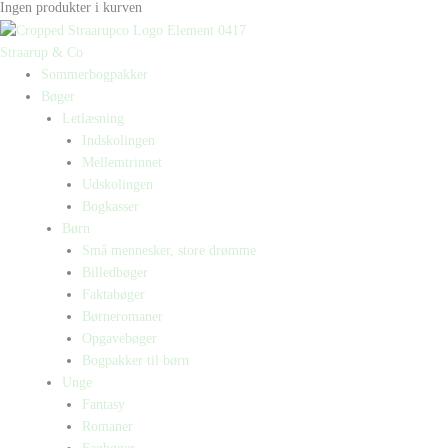
Ingen produkter i kurven
Straarup & Co
Sommerbogpakker
Bøger
Letlæsning
Indskolingen
Mellemtrinnet
Udskolingen
Bogkasser
Børn
Små mennesker, store drømme
Billedbøger
Faktabøger
Børneromaner
Opgavebøger
Bogpakker til børn
Unge
Fantasy
Romaner