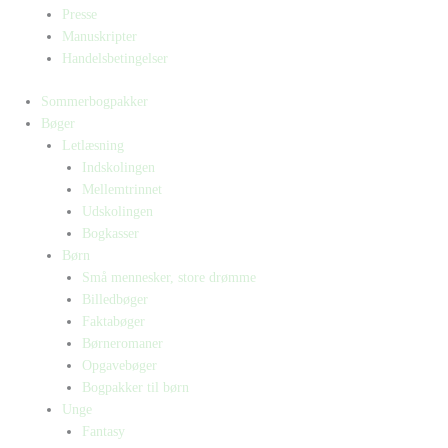
Presse
Manuskripter
Handelsbetingelser
Sommerbogpakker
Bøger
Letlæsning
Indskolingen
Mellemtrinnet
Udskolingen
Bogkasser
Børn
Små mennesker, store drømme
Billedbøger
Faktabøger
Børneromaner
Opgavebøger
Bogpakker til børn
Unge
Fantasy