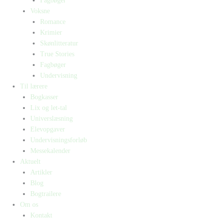
Fagbøger
Voksne
Romance
Krimier
Skønlitteratur
True Stories
Fagbøger
Undervisning
Til lærere
Bogkasser
Lix og let-tal
Universlæsning
Elevopgaver
Undervisningsforløb
Messekalender
Aktuelt
Artikler
Blog
Bogtrailere
Om os
Kontakt