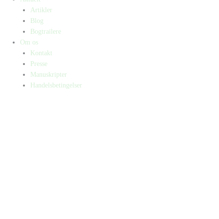
Artikler
Blog
Bogtrailere
Om os
Kontakt
Presse
Manuskripter
Handelsbetingelser
SKIFT TIL ERHVERVSKUNDE