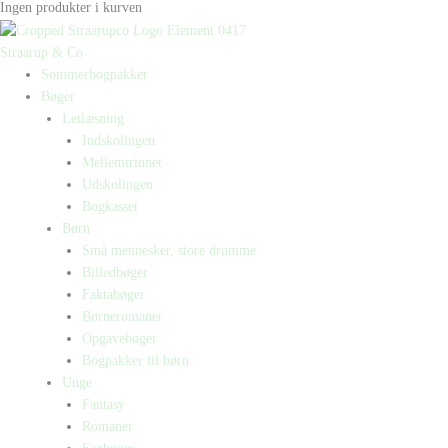
Ingen produkter i kurven
Straarup & Co
Sommerbogpakker
Bøger
Letlæsning
Indskolingen
Mellemtrinnet
Udskolingen
Bogkasser
Børn
Små mennesker, store drømme
Billedbøger
Faktabøger
Børneromaner
Opgavebøger
Bogpakker til børn
Unge
Fantasy
Romaner