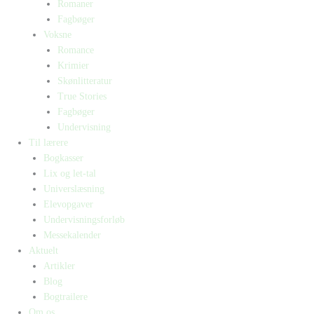
Romaner
Fagbøger
Voksne
Romance
Krimier
Skønlitteratur
True Stories
Fagbøger
Undervisning
Til lærere
Bogkasser
Lix og let-tal
Universlæsning
Elevopgaver
Undervisningsforløb
Messekalender
Aktuelt
Artikler
Blog
Bogtrailere
Om os