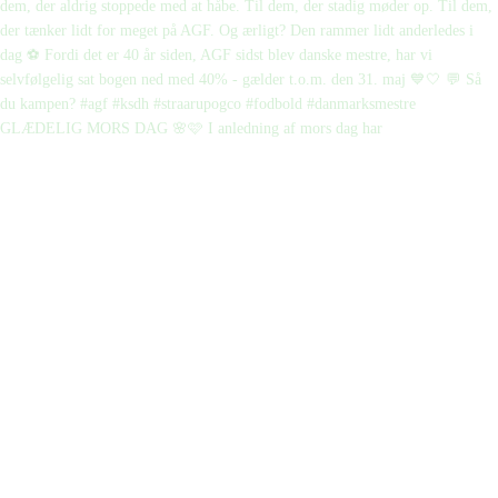
GLÆDELIG MORS DAG 🌸🩷 I anledning af mors dag har