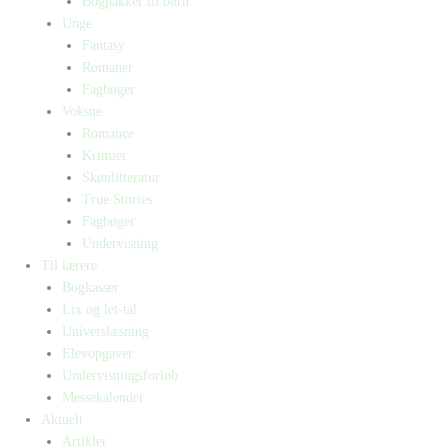
Bogpakker til børn
Unge
Fantasy
Romaner
Fagbøger
Voksne
Romance
Krimier
Skønlitteratur
True Stories
Fagbøger
Undervisning
Til lærere
Bogkasser
Lix og let-tal
Universlæsning
Elevopgaver
Undervisningsforløb
Messekalender
Aktuelt
Artikler