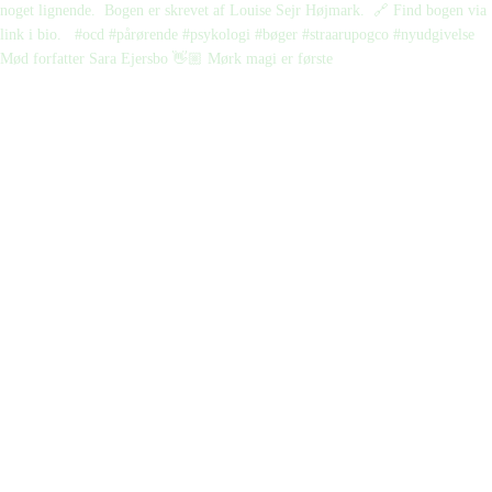
Mød forfatter Sara Ejersbo 👋🏼 Mørk magi er første