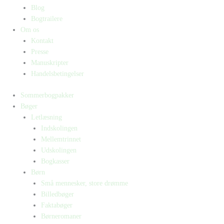
Blog
Bogtrailere
Om os
Kontakt
Presse
Manuskripter
Handelsbetingelser
Sommerbogpakker
Bøger
Letlæsning
Indskolingen
Mellemtrinnet
Udskolingen
Bogkasser
Børn
Små mennesker, store drømme
Billedbøger
Faktabøger
Børneromaner