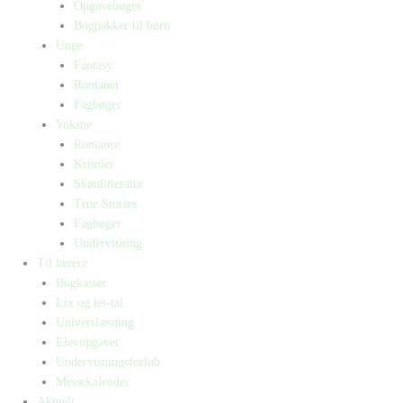
Opgavebøger
Bogpakker til børn
Unge
Fantasy
Romaner
Fagbøger
Voksne
Romance
Krimier
Skønlitteratur
True Stories
Fagbøger
Undervisning
Til lærere
Bogkasser
Lix og let-tal
Universlæsning
Elevopgaver
Undervisningsforløb
Messekalender
Aktuelt