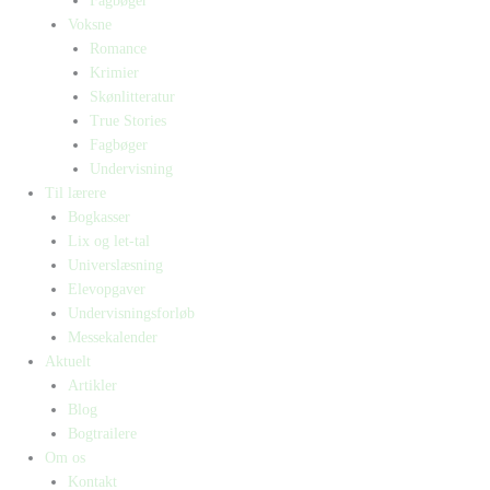
Fagbøger
Voksne
Romance
Krimier
Skønlitteratur
True Stories
Fagbøger
Undervisning
Til lærere
Bogkasser
Lix og let-tal
Universlæsning
Elevopgaver
Undervisningsforløb
Messekalender
Aktuelt
Artikler
Blog
Bogtrailere
Om os
Kontakt