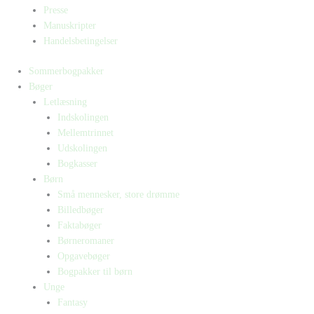
Presse
Manuskripter
Handelsbetingelser
Sommerbogpakker
Bøger
Letlæsning
Indskolingen
Mellemtrinnet
Udskolingen
Bogkasser
Børn
Små mennesker, store drømme
Billedbøger
Faktabøger
Børneromaner
Opgavebøger
Bogpakker til børn
Unge
Fantasy