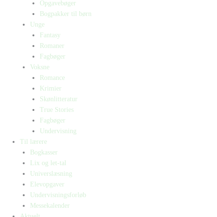
Opgavebøger
Bogpakker til børn
Unge
Fantasy
Romaner
Fagbøger
Voksne
Romance
Krimier
Skønlitteratur
True Stories
Fagbøger
Undervisning
Til lærere
Bogkasser
Lix og let-tal
Universlæsning
Elevopgaver
Undervisningsforløb
Messekalender
Aktuelt