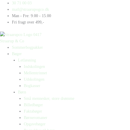
Gå
Products
Products
Biler
30 71 00 03
til
search
search
antal
mail@straarupogco.dk
indholdet
Man - Fre: 9.00 - 15.00
Fri fragt over 499,-
Straarup & Co
Sommerbogpakker
Bøger
Letlæsning
Indskolingen
Mellemtrinnet
Udskolingen
Bogkasser
Børn
Små mennesker, store drømme
Billedbøger
Faktabøger
Børneromaner
Opgavebøger