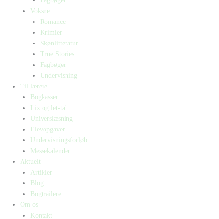
Fagbøger
Voksne
Romance
Krimier
Skønlitteratur
True Stories
Fagbøger
Undervisning
Til lærere
Bogkasser
Lix og let-tal
Universlæsning
Elevopgaver
Undervisningsforløb
Messekalender
Aktuelt
Artikler
Blog
Bogtrailere
Om os
Kontakt