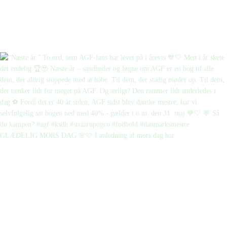
GLÆDELIG MORS DAG 🌸🩷 I anledning af mors dag har