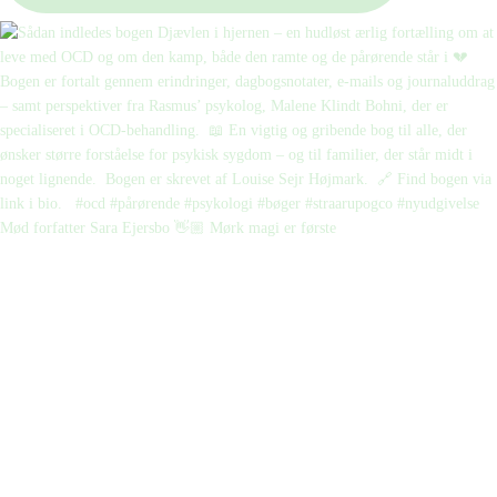
Mød forfatter Sara Ejersbo 👋🏼 Mørk magi er første