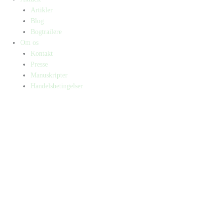
Artikler
Blog
Bogtrailere
Om os
Kontakt
Presse
Manuskripter
Handelsbetingelser
SKIFT TIL ERHVERVSKUNDE