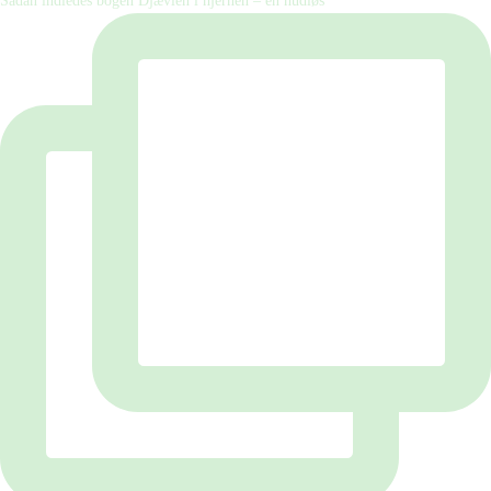
Sådan indledes bogen Djævlen i hjernen – en hudløs