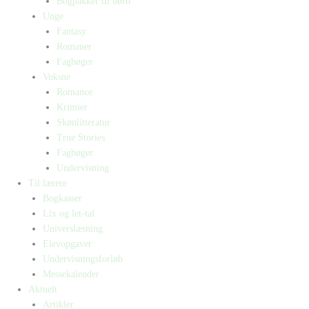
Bogpakker til børn
Unge
Fantasy
Romaner
Fagbøger
Voksne
Romance
Krimier
Skønlitteratur
True Stories
Fagbøger
Undervisning
Til lærere
Bogkasser
Lix og let-tal
Universlæsning
Elevopgaver
Undervisningsforløb
Messekalender
Aktuelt
Artikler