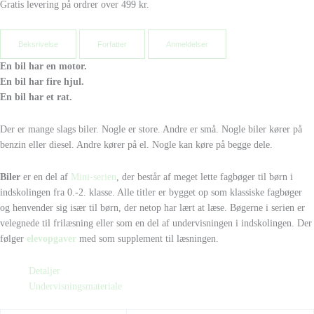
Gratis levering på ordrer over 499 kr.
Beksrivelse
Forfatter
Anmeldelser
En bil har en motor.
En bil har fire hjul.
En bil har et rat.
Der er mange slags biler.
Nogle er store.
Andre er små.
Nogle biler kører på
benzin eller diesel.
Andre kører på el.
Nogle kan køre på begge dele.
Biler
er en del af
Mini-serien
, der består af meget lette fagbøger til børn i
indskolingen fra 0.-2. klasse. Alle titler er bygget op som klassiske fagbøger
og henvender sig især til børn, der netop har lært at læse. Bøgerne i serien er
velegnede til frilæsning eller som en del af undervisningen i indskolingen. Der
følger
elevopgaver
med som supplement til læsningen.
Detaljer
Undervisningsmateriale