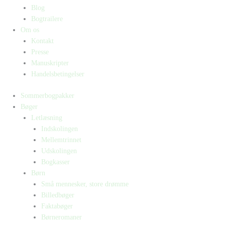
Blog
Bogtrailere
Om os
Kontakt
Presse
Manuskripter
Handelsbetingelser
Sommerbogpakker
Bøger
Letlæsning
Indskolingen
Mellemtrinnet
Udskolingen
Bogkasser
Børn
Små mennesker, store drømme
Billedbøger
Faktabøger
Børneromaner