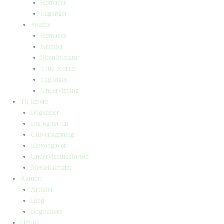
Romaner
Fagbøger
Voksne
Romance
Krimier
Skønlitteratur
True Stories
Fagbøger
Undervisning
Til lærere
Bogkasser
Lix og let-tal
Universlæsning
Elevopgaver
Undervisningsforløb
Messekalender
Aktuelt
Artikler
Blog
Bogtrailere
Om os