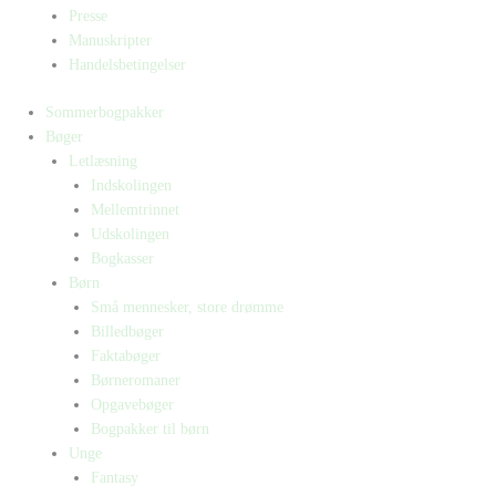
Presse
Manuskripter
Handelsbetingelser
Sommerbogpakker
Bøger
Letlæsning
Indskolingen
Mellemtrinnet
Udskolingen
Bogkasser
Børn
Små mennesker, store drømme
Billedbøger
Faktabøger
Børneromaner
Opgavebøger
Bogpakker til børn
Unge
Fantasy