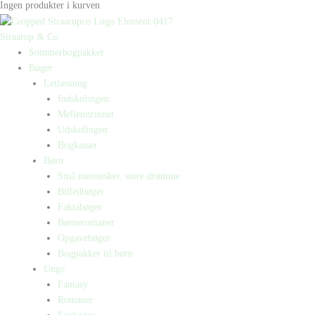
Ingen produkter i kurven
Straarup & Co
Sommerbogpakker
Bøger
Letlæsning
Indskolingen
Mellemtrinnet
Udskolingen
Bogkasser
Børn
Små mennesker, store drømme
Billedbøger
Faktabøger
Børneromaner
Opgavebøger
Bogpakker til børn
Unge
Fantasy
Romaner