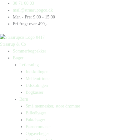
Gå
Products
Products
30 71 00 03
til
search
search
mail@straarupogco.dk
indholdet
Man - Fre: 9.00 - 15.00
Fri fragt over 499,-
Straarup & Co
Sommerbogpakker
Bøger
Letlæsning
Indskolingen
Mellemtrinnet
Udskolingen
Bogkasser
Børn
Små mennesker, store drømme
Billedbøger
Faktabøger
Børneromaner
Opgavebøger