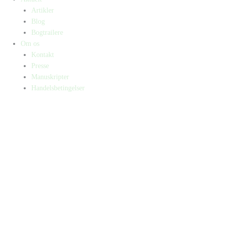
Artikler
Blog
Bogtrailere
Om os
Kontakt
Presse
Manuskripter
Handelsbetingelser
SKIFT TIL ERHVERVSKUNDE