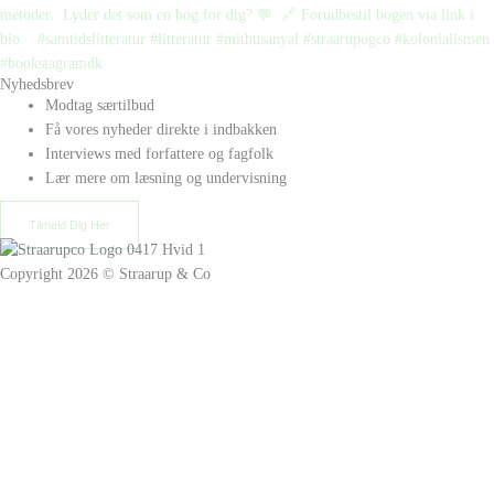
Nyhedsbrev
Modtag særtilbud
Få vores nyheder direkte i indbakken
Interviews med forfattere og fagfolk
Lær mere om læsning og undervisning
Tilmeld Dig Her
Copyright 2026 © Straarup & Co
Privat eller erhverv?
Vi vil gerne give alle vores kunder den bedste oplevelse. Vælg hvordan
du ønsker at handle hos os.
Skift til erhvervskunde
Fortsæt som privatkunde
×