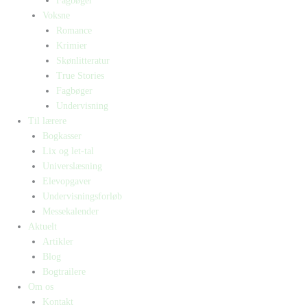
Fagbøger
Voksne
Romance
Krimier
Skønlitteratur
True Stories
Fagbøger
Undervisning
Til lærere
Bogkasser
Lix og let-tal
Universlæsning
Elevopgaver
Undervisningsforløb
Messekalender
Aktuelt
Artikler
Blog
Bogtrailere
Om os
Kontakt