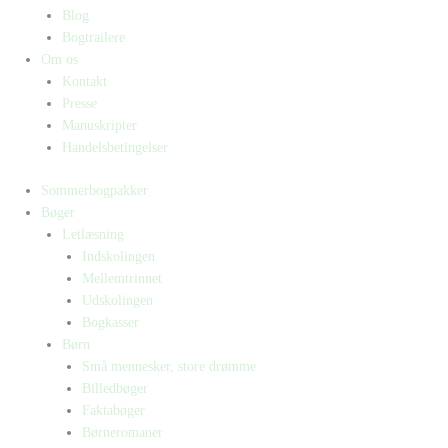
Blog
Bogtrailere
Om os
Kontakt
Presse
Manuskripter
Handelsbetingelser
Sommerbogpakker
Bøger
Letlæsning
Indskolingen
Mellemtrinnet
Udskolingen
Bogkasser
Børn
Små mennesker, store drømme
Billedbøger
Faktabøger
Børneromaner