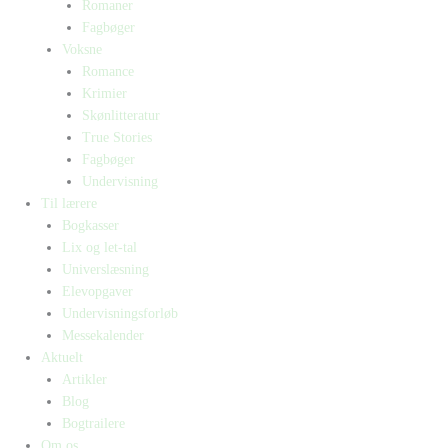
Romaner
Fagbøger
Voksne
Romance
Krimier
Skønlitteratur
True Stories
Fagbøger
Undervisning
Til lærere
Bogkasser
Lix og let-tal
Universlæsning
Elevopgaver
Undervisningsforløb
Messekalender
Aktuelt
Artikler
Blog
Bogtrailere
Om os