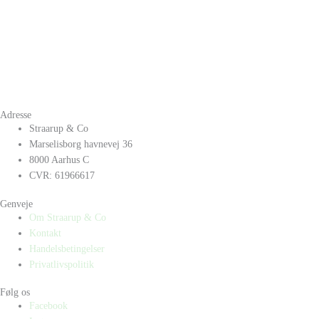
Adresse
Straarup & Co
Marselisborg havnevej 36
8000 Aarhus C
CVR: 61966617
Genveje
Om Straarup & Co
Kontakt
Handelsbetingelser
Privatlivspolitik
Følg os
Facebook