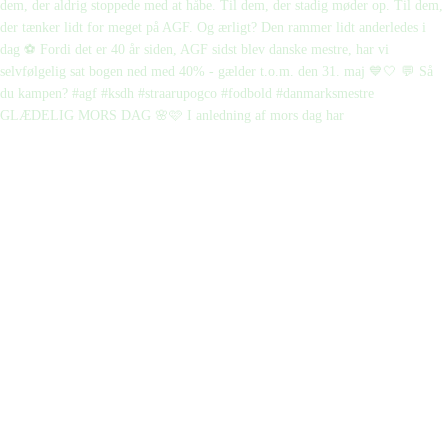
GLÆDELIG MORS DAG 🌸🩷 I anledning af mors dag har