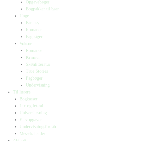
Opgavebøger
Bogpakker til børn
Unge
Fantasy
Romaner
Fagbøger
Voksne
Romance
Krimier
Skønlitteratur
True Stories
Fagbøger
Undervisning
Til lærere
Bogkasser
Lix og let-tal
Universlæsning
Elevopgaver
Undervisningsforløb
Messekalender
Aktuelt