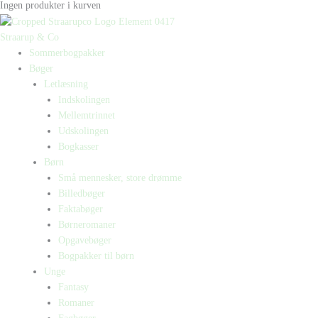
Ingen produkter i kurven
Straarup & Co
Sommerbogpakker
Bøger
Letlæsning
Indskolingen
Mellemtrinnet
Udskolingen
Bogkasser
Børn
Små mennesker, store drømme
Billedbøger
Faktabøger
Børneromaner
Opgavebøger
Bogpakker til børn
Unge
Fantasy
Romaner