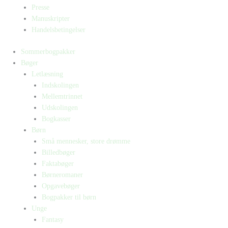
Presse
Manuskripter
Handelsbetingelser
Sommerbogpakker
Bøger
Letlæsning
Indskolingen
Mellemtrinnet
Udskolingen
Bogkasser
Børn
Små mennesker, store drømme
Billedbøger
Faktabøger
Børneromaner
Opgavebøger
Bogpakker til børn
Unge
Fantasy