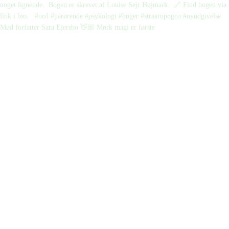
Mød forfatter Sara Ejersbo 👋🏼 Mørk magi er første