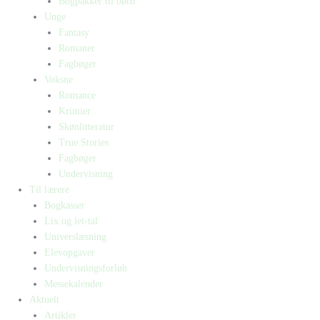
Bogpakker til børn
Unge
Fantasy
Romaner
Fagbøger
Voksne
Romance
Krimier
Skønlitteratur
True Stories
Fagbøger
Undervisning
Til lærere
Bogkasser
Lix og let-tal
Universlæsning
Elevopgaver
Undervisningsforløb
Messekalender
Aktuelt
Artikler