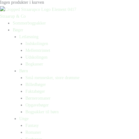
Ingen produkter i kurven
Straarup & Co
Sommerbogpakker
Bøger
Letlæsning
Indskolingen
Mellemtrinnet
Udskolingen
Bogkasser
Børn
Små mennesker, store drømme
Billedbøger
Faktabøger
Børneromaner
Opgavebøger
Bogpakker til børn
Unge
Fantasy
Romaner