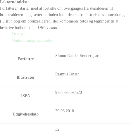
Lektørudtalelse:
Forfatteren starter med at fortælle om overgangen fra stenalderen til
bronzealderen – og sætter perioden ind i den større historiske sammenhæng.
(…)Fin bog om bronzealderen, der kombinerer fotos og tegninger til at
beskrive indholdet.”,
– DBC Lektør
Detaljer
Undervisningsmaterialer
Simon Randel Søndergaard
Forfatter
Rasmus Jensen
Illustrator
9788793592520
ISBN
29.06.2018
Udgivelsesdato
32