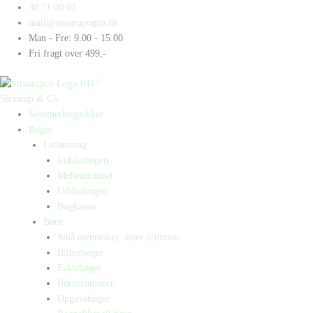
Gå
Products
Products
Bronzealderen
30 71 00 03
til
search
search
antal
mail@straarupogco.dk
indholdet
Man - Fre: 9.00 - 15.00
Fri fragt over 499,-
Straarup & Co
Sommerbogpakker
Bøger
Letlæsning
Indskolingen
Mellemtrinnet
Udskolingen
Bogkasser
Børn
Små mennesker, store drømme
Billedbøger
Faktabøger
Børneromaner
Opgavebøger