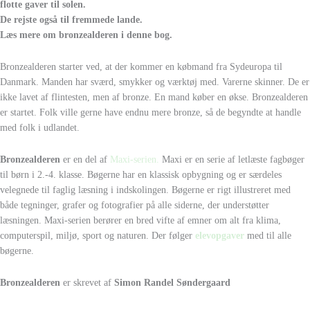
flotte gaver til solen.
De rejste også til fremmede lande.
Læs mere om bronzealderen i denne bog.
Bronzealderen starter ved, at der kommer en købmand fra Sydeuropa til
Danmark. Manden har sværd, smykker og værktøj med. Varerne skinner. De er
ikke lavet af flintesten, men af bronze. En mand køber en økse. Bronzealderen
er startet. Folk ville gerne have endnu mere bronze, så de begyndte at handle
med folk i udlandet.
Bronzealderen
er en del af
Maxi-serien.
Maxi er en serie af letlæste fagbøger
til børn i 2.-4. klasse. Bøgerne har en klassisk opbygning og er særdeles
velegnede til faglig læsning i indskolingen. Bøgerne er rigt illustreret med
både tegninger, grafer og fotografier på alle siderne, der understøtter
læsningen. Maxi-serien berører en bred vifte af emner om alt fra klima,
computerspil, miljø, sport og naturen. Der følger
elevopgaver
med til alle
bøgerne.
Bronzealderen
er skrevet af
Simon Randel Søndergaard