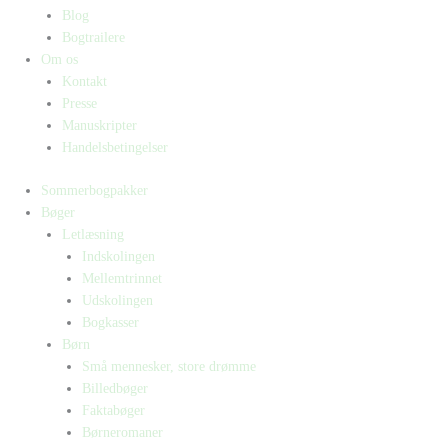
Blog
Bogtrailere
Om os
Kontakt
Presse
Manuskripter
Handelsbetingelser
Sommerbogpakker
Bøger
Letlæsning
Indskolingen
Mellemtrinnet
Udskolingen
Bogkasser
Børn
Små mennesker, store drømme
Billedbøger
Faktabøger
Børneromaner