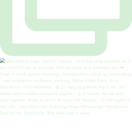
Mød forfatter Sara Ejersbo 👋🏼 Mørk magi er første