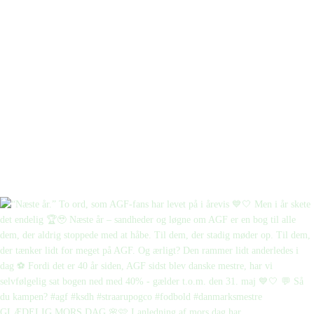
GLÆDELIG MORS DAG 🌸🩷 I anledning af mors dag har