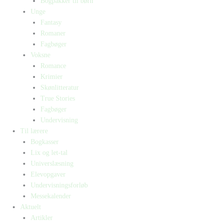
Bogpakker til børn
Unge
Fantasy
Romaner
Fagbøger
Voksne
Romance
Krimier
Skønlitteratur
True Stories
Fagbøger
Undervisning
Til lærere
Bogkasser
Lix og let-tal
Universlæsning
Elevopgaver
Undervisningsforløb
Messekalender
Aktuelt
Artikler