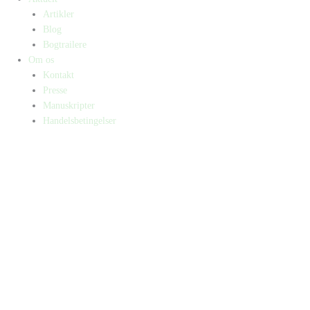
Artikler
Blog
Bogtrailere
Om os
Kontakt
Presse
Manuskripter
Handelsbetingelser
SKIFT TIL ERHVERVSKUNDE