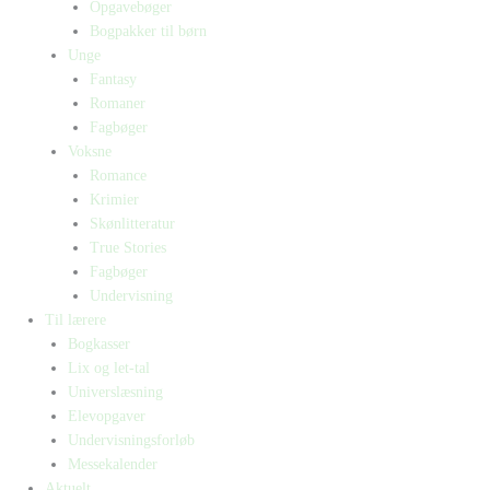
Opgavebøger
Bogpakker til børn
Unge
Fantasy
Romaner
Fagbøger
Voksne
Romance
Krimier
Skønlitteratur
True Stories
Fagbøger
Undervisning
Til lærere
Bogkasser
Lix og let-tal
Universlæsning
Elevopgaver
Undervisningsforløb
Messekalender
Aktuelt