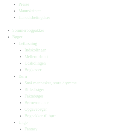
Presse
Manuskripter
Handelsbetingelser
Sommerbogpakker
Bøger
Letlæsning
Indskolingen
Mellemtrinnet
Udskolingen
Bogkasser
Børn
Små mennesker, store drømme
Billedbøger
Faktabøger
Børneromaner
Opgavebøger
Bogpakker til børn
Unge
Fantasy