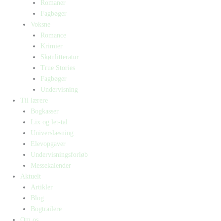
Romaner
Fagbøger
Voksne
Romance
Krimier
Skønlitteratur
True Stories
Fagbøger
Undervisning
Til lærere
Bogkasser
Lix og let-tal
Universlæsning
Elevopgaver
Undervisningsforløb
Messekalender
Aktuelt
Artikler
Blog
Bogtrailere
Om os