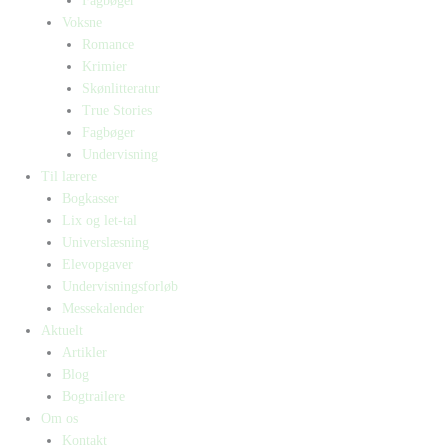
Fagbøger
Voksne
Romance
Krimier
Skønlitteratur
True Stories
Fagbøger
Undervisning
Til lærere
Bogkasser
Lix og let-tal
Universlæsning
Elevopgaver
Undervisningsforløb
Messekalender
Aktuelt
Artikler
Blog
Bogtrailere
Om os
Kontakt