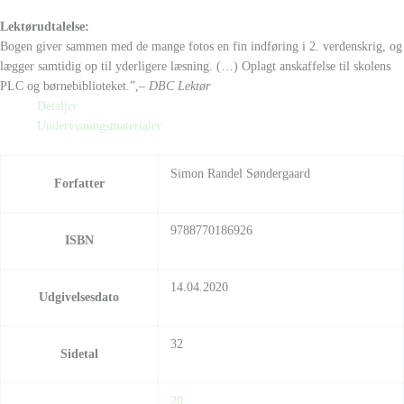
Lektørudtalelse:
Bogen giver sammen med de mange fotos en fin indføring i 2. verdenskrig, og
lægger samtidig op til yderligere læsning. (…) Oplagt anskaffelse til skolens
PLC og børnebiblioteket.”,
– DBC Lektør
Detaljer
Undervisningsmaterialer
Simon Randel Søndergaard
Forfatter
9788770186926
ISBN
14.04.2020
Udgivelsesdato
32
Sidetal
20