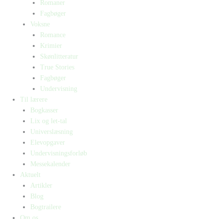
Romaner
Fagbøger
Voksne
Romance
Krimier
Skønlitteratur
True Stories
Fagbøger
Undervisning
Til lærere
Bogkasser
Lix og let-tal
Universlæsning
Elevopgaver
Undervisningsforløb
Messekalender
Aktuelt
Artikler
Blog
Bogtrailere
Om os