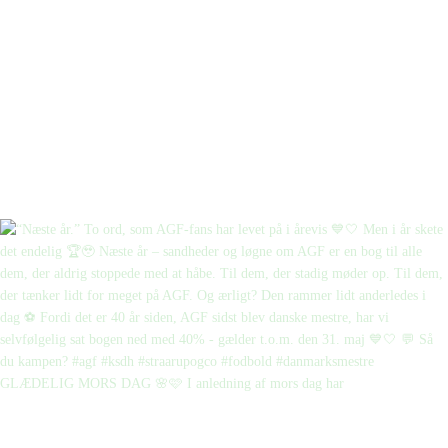
GLÆDELIG MORS DAG 🌸🩷 I anledning af mors dag har