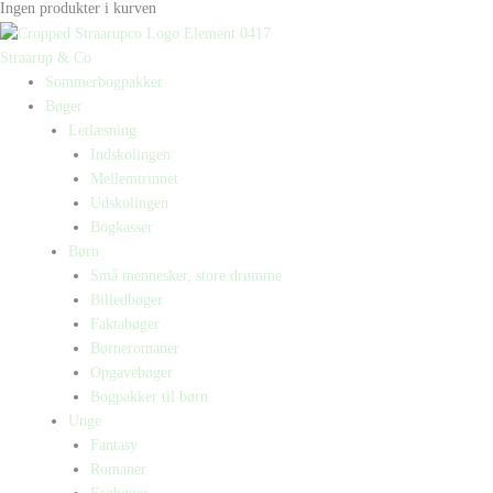
Ingen produkter i kurven
Straarup & Co
Sommerbogpakker
Bøger
Letlæsning
Indskolingen
Mellemtrinnet
Udskolingen
Bogkasser
Børn
Små mennesker, store drømme
Billedbøger
Faktabøger
Børneromaner
Opgavebøger
Bogpakker til børn
Unge
Fantasy
Romaner