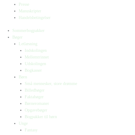
Presse
Manuskripter
Handelsbetingelser
Sommerbogpakker
Bøger
Letlæsning
Indskolingen
Mellemtrinnet
Udskolingen
Bogkasser
Børn
Små mennesker, store drømme
Billedbøger
Faktabøger
Børneromaner
Opgavebøger
Bogpakker til børn
Unge
Fantasy