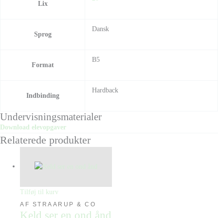
Lix
Dansk
Sprog
B5
Format
Hardback
Indbinding
Undervisningsmaterialer
Download elevopgaver
Relaterede produkter
Tilføj til kurv
AF STRAARUP & CO
Keld ser en ond ånd