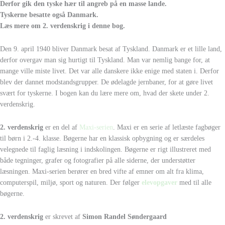
Derfor gik den tyske hær til angreb på en masse lande.
Tyskerne besatte også Danmark.
Læs mere om 2. verdenskrig i denne bog.
Den 9. april 1940 bliver Danmark besat af Tyskland. Danmark er et lille land,
derfor overgav man sig hurtigt til Tyskland. Man var nemlig bange for, at
mange ville miste livet. Det var alle danskere ikke enige med staten i. Derfor
blev der dannet modstandsgrupper. De ødelagde jernbaner, for at gøre livet
svært for tyskerne. I bogen kan du lære mere om, hvad der skete under 2.
verdenskrig.
2. verdenskrig
er en del af
Maxi-serien
. Maxi er en serie af letlæste fagbøger
til børn i 2.-4. klasse. Bøgerne har en klassisk opbygning og er særdeles
velegnede til faglig læsning i indskolingen. Bøgerne er rigt illustreret med
både tegninger, grafer og fotografier på alle siderne, der understøtter
læsningen. Maxi-serien berører en bred vifte af emner om alt fra klima,
computerspil, miljø, sport og naturen. Der følger
elevopgaver
med til alle
bøgerne.
2. verdenskrig
er skrevet af
Simon Randel Søndergaard