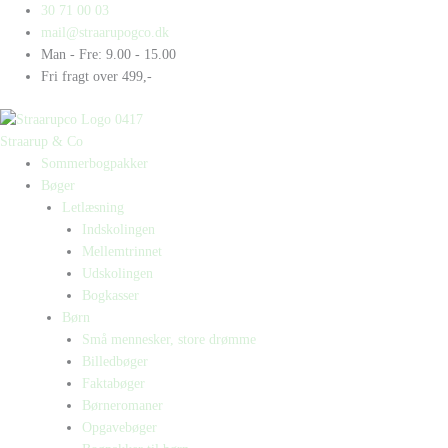
Gå
Products
Products
2.
30 71 00 03
til
search
search
verdenskrig
mail@straarupogco.dk
indholdet
antal
Man - Fre: 9.00 - 15.00
Fri fragt over 499,-
Straarup & Co
Sommerbogpakker
Bøger
Letlæsning
Indskolingen
Mellemtrinnet
Udskolingen
Bogkasser
Børn
Små mennesker, store drømme
Billedbøger
Faktabøger
Børneromaner
Opgavebøger