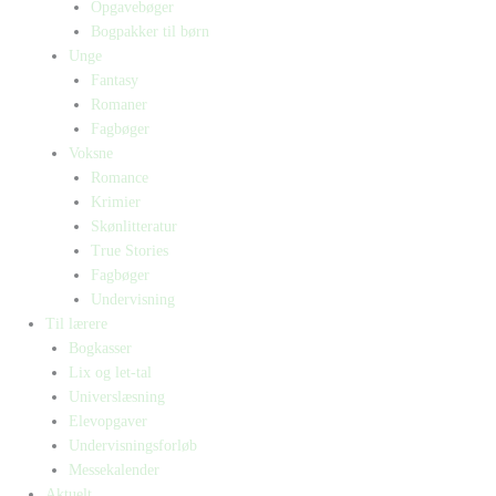
Opgavebøger
Bogpakker til børn
Unge
Fantasy
Romaner
Fagbøger
Voksne
Romance
Krimier
Skønlitteratur
True Stories
Fagbøger
Undervisning
Til lærere
Bogkasser
Lix og let-tal
Universlæsning
Elevopgaver
Undervisningsforløb
Messekalender
Aktuelt