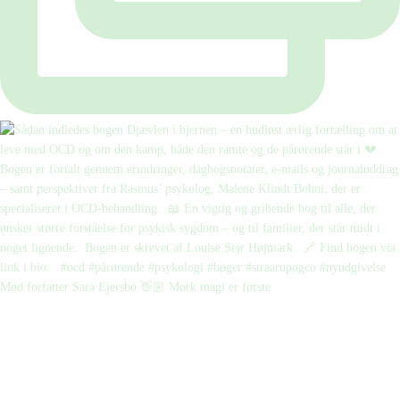
Mød forfatter Sara Ejersbo 👋🏼 Mørk magi er første