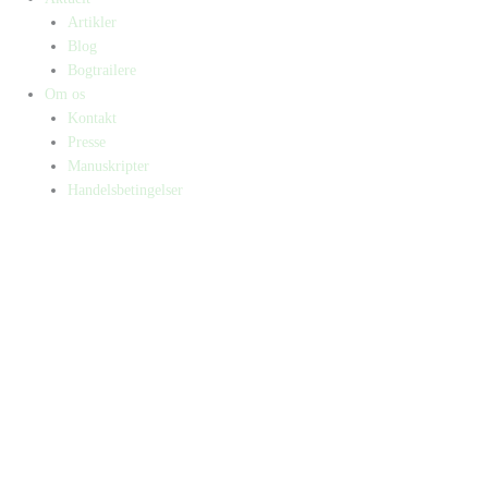
Artikler
Blog
Bogtrailere
Om os
Kontakt
Presse
Manuskripter
Handelsbetingelser
SKIFT TIL ERHVERVSKUNDE