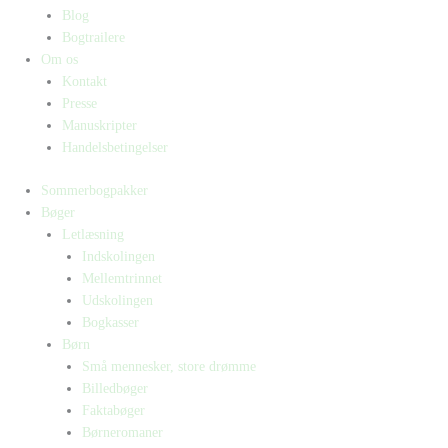
Blog
Bogtrailere
Om os
Kontakt
Presse
Manuskripter
Handelsbetingelser
Sommerbogpakker
Bøger
Letlæsning
Indskolingen
Mellemtrinnet
Udskolingen
Bogkasser
Børn
Små mennesker, store drømme
Billedbøger
Faktabøger
Børneromaner