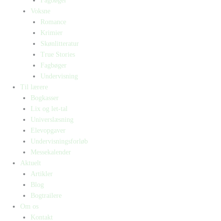
Fagbøger
Voksne
Romance
Krimier
Skønlitteratur
True Stories
Fagbøger
Undervisning
Til lærere
Bogkasser
Lix og let-tal
Universlæsning
Elevopgaver
Undervisningsforløb
Messekalender
Aktuelt
Artikler
Blog
Bogtrailere
Om os
Kontakt