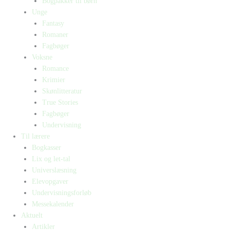
Bogpakker til børn
Unge
Fantasy
Romaner
Fagbøger
Voksne
Romance
Krimier
Skønlitteratur
True Stories
Fagbøger
Undervisning
Til lærere
Bogkasser
Lix og let-tal
Universlæsning
Elevopgaver
Undervisningsforløb
Messekalender
Aktuelt
Artikler