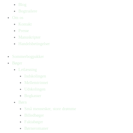
Blog
Bogtrailere
Om os
Kontakt
Presse
Manuskripter
Handelsbetingelser
Sommerbogpakker
Bøger
Letlæsning
Indskolingen
Mellemtrinnet
Udskolingen
Bogkasser
Børn
Små mennesker, store drømme
Billedbøger
Faktabøger
Børneromaner