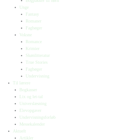
Bogpakker til børn
Unge
Fantasy
Romaner
Fagbøger
Voksne
Romance
Krimier
Skønlitteratur
True Stories
Fagbøger
Undervisning
Til lærere
Bogkasser
Lix og let-tal
Universlæsning
Elevopgaver
Undervisningsforløb
Messekalender
Aktuelt
Artikler