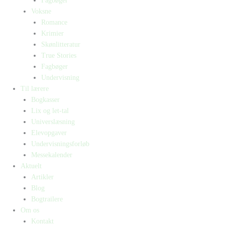
Fagbøger
Voksne
Romance
Krimier
Skønlitteratur
True Stories
Fagbøger
Undervisning
Til lærere
Bogkasser
Lix og let-tal
Universlæsning
Elevopgaver
Undervisningsforløb
Messekalender
Aktuelt
Artikler
Blog
Bogtrailere
Om os
Kontakt