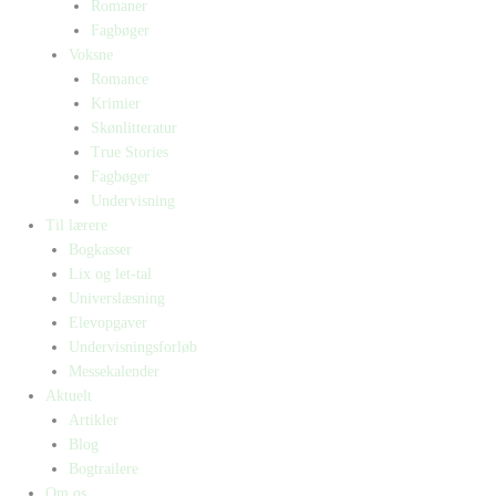
Romaner
Fagbøger
Voksne
Romance
Krimier
Skønlitteratur
True Stories
Fagbøger
Undervisning
Til lærere
Bogkasser
Lix og let-tal
Universlæsning
Elevopgaver
Undervisningsforløb
Messekalender
Aktuelt
Artikler
Blog
Bogtrailere
Om os