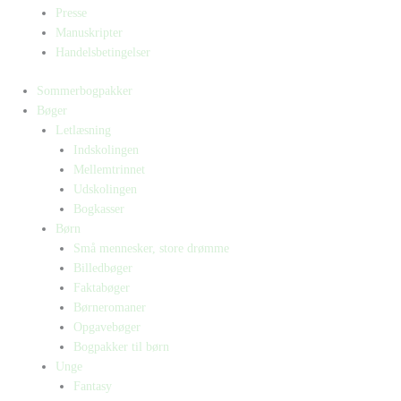
Presse
Manuskripter
Handelsbetingelser
Sommerbogpakker
Bøger
Letlæsning
Indskolingen
Mellemtrinnet
Udskolingen
Bogkasser
Børn
Små mennesker, store drømme
Billedbøger
Faktabøger
Børneromaner
Opgavebøger
Bogpakker til børn
Unge
Fantasy