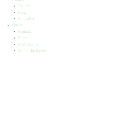
Artikler
Blog
Bogtrailere
Om os
Kontakt
Presse
Manuskripter
Handelsbetingelser
SKIFT TIL ERHVERVSKUNDE