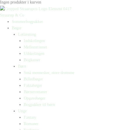
Ingen produkter i kurven
Straarup & Co
Sommerbogpakker
Bøger
Letlæsning
Indskolingen
Mellemtrinnet
Udskolingen
Bogkasser
Børn
Små mennesker, store drømme
Billedbøger
Faktabøger
Børneromaner
Opgavebøger
Bogpakker til børn
Unge
Fantasy
Romaner