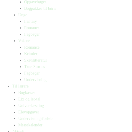
Opgavebøger
Bogpakker til børn
Unge
Fantasy
Romaner
Fagbøger
Voksne
Romance
Krimier
Skønlitteratur
True Stories
Fagbøger
Undervisning
Til lærere
Bogkasser
Lix og let-tal
Universlæsning
Elevopgaver
Undervisningsforløb
Messekalender
Aktuelt