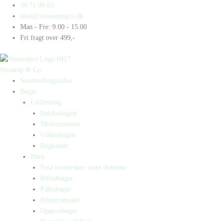
Gå
Products
Products
30 71 00 03
til
search
search
mail@straarupogco.dk
indholdet
Man - Fre: 9.00 - 15.00
Fri fragt over 499,-
Straarup & Co
Sommerbogpakker
Bøger
Letlæsning
Indskolingen
Mellemtrinnet
Udskolingen
Bogkasser
Børn
Små mennesker, store drømme
Billedbøger
Faktabøger
Børneromaner
Opgavebøger