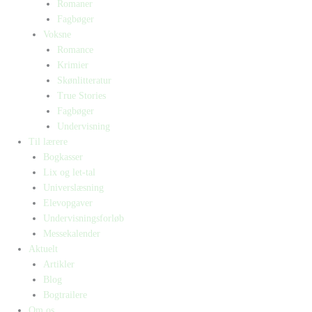
Romaner
Fagbøger
Voksne
Romance
Krimier
Skønlitteratur
True Stories
Fagbøger
Undervisning
Til lærere
Bogkasser
Lix og let-tal
Universlæsning
Elevopgaver
Undervisningsforløb
Messekalender
Aktuelt
Artikler
Blog
Bogtrailere
Om os