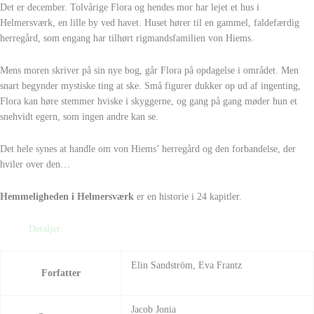
D
e
t er december. Tolvårige Flora og hendes
mor har lejet et hus i
Helmersværk, en
lille by ved havet. Huset hører til en gammel,
faldefærdig
herregård, som engang har tilhørt
rigmandsfamilien von Hiems.
M
ens moren skriver på sin nye bog, går Flora
på opdagelse i området. Men
snart begynder
mystiske ting at ske. Små figurer dukker op ud
af ingenting,
Flora kan høre stemmer hviske
i skyggerne, og gang på gang møder hun et
snehvidt egern, som ingen andre kan se.
D
et hele synes at handle om von Hiems’
herregård og den forbandelse, der
hviler over
den…
Hemmeligheden i Helmersværk
er en historie i 24 kapitler.
Detaljer
Elin Sandström, Eva Frantz
Forfatter
Jacob Jonia