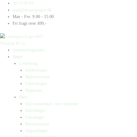
Gå
Products
Products
Hemmeligheden
30 71 00 03
til
search
search
i
mail@straarupogco.dk
indholdet
Helmersværk
Man - Fre: 9.00 - 15.00
antal
Fri fragt over 499,-
Straarup & Co
Sommerbogpakker
Bøger
Letlæsning
Indskolingen
Mellemtrinnet
Udskolingen
Bogkasser
Børn
Små mennesker, store drømme
Billedbøger
Faktabøger
Børneromaner
Opgavebøger