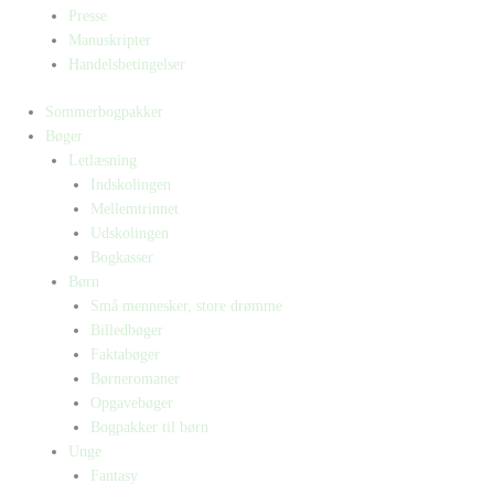
Presse
Manuskripter
Handelsbetingelser
Sommerbogpakker
Bøger
Letlæsning
Indskolingen
Mellemtrinnet
Udskolingen
Bogkasser
Børn
Små mennesker, store drømme
Billedbøger
Faktabøger
Børneromaner
Opgavebøger
Bogpakker til børn
Unge
Fantasy