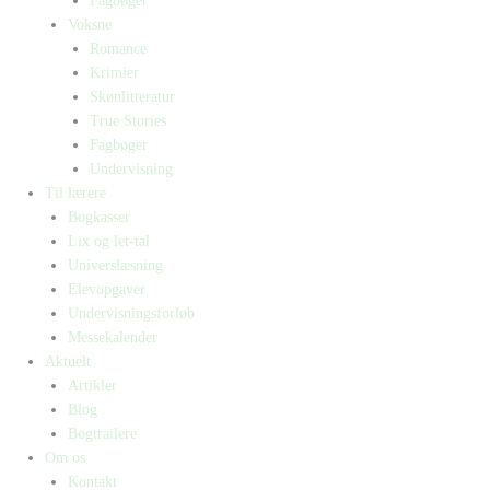
Fagbøger
Voksne
Romance
Krimier
Skønlitteratur
True Stories
Fagbøger
Undervisning
Til lærere
Bogkasser
Lix og let-tal
Universlæsning
Elevopgaver
Undervisningsforløb
Messekalender
Aktuelt
Artikler
Blog
Bogtrailere
Om os
Kontakt