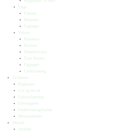
Bogpakker til børn
Unge
Fantasy
Romaner
Fagbøger
Voksne
Romance
Krimier
Skønlitteratur
True Stories
Fagbøger
Undervisning
Til lærere
Bogkasser
Lix og let-tal
Universlæsning
Elevopgaver
Undervisningsforløb
Messekalender
Aktuelt
Artikler