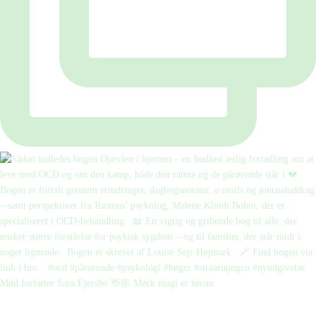
Mød forfatter Sara Ejersbo 👋🏼 Mørk magi er første