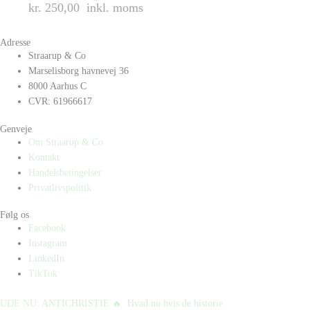
kr. 250,00
inkl. moms
Adresse
Straarup & Co
Marselisborg havnevej 36
8000 Aarhus C
CVR: 61966617
Genveje
Om Straarup & Co
Kontakt
Handelsbetingelser
Privatlivspolitik
Følg os
Facebook
Instagram
LinkedIn
TikTok
UDE NU: ANTICHRISTIE 🔥⁠ ⁠ Hvad nu hvis de historie