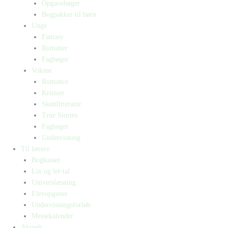
Opgavebøger
Bogpakker til børn
Unge
Fantasy
Romaner
Fagbøger
Voksne
Romance
Krimier
Skønlitteratur
True Stories
Fagbøger
Undervisning
Til lærere
Bogkasser
Lix og let-tal
Universlæsning
Elevopgaver
Undervisningsforløb
Messekalender
Aktuelt