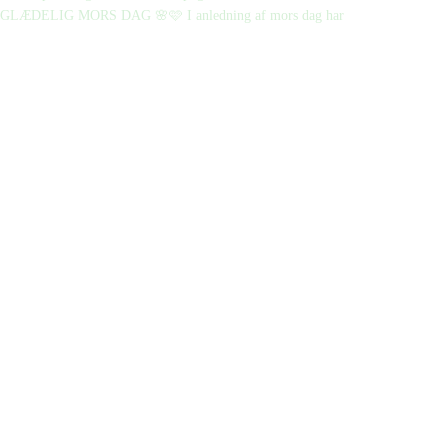
GLÆDELIG MORS DAG 🌸🩷 I anledning af mors dag har