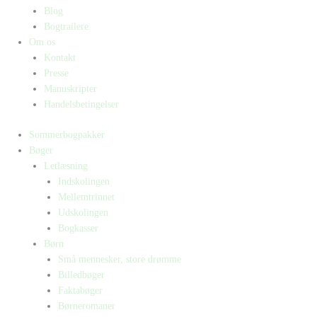
Blog
Bogtrailere
Om os
Kontakt
Presse
Manuskripter
Handelsbetingelser
Sommerbogpakker
Bøger
Letlæsning
Indskolingen
Mellemtrinnet
Udskolingen
Bogkasser
Børn
Små mennesker, store drømme
Billedbøger
Faktabøger
Børneromaner