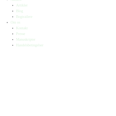
Artikler
Blog
Bogtrailere
Om os
Kontakt
Presse
Manuskripter
Handelsbetingelser
SKIFT TIL ERHVERVSKUNDE