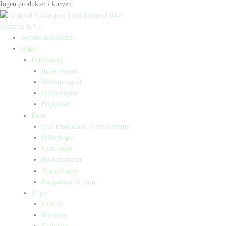
Ingen produkter i kurven
Straarup & Co
Sommerbogpakker
Bøger
Letlæsning
Indskolingen
Mellemtrinnet
Udskolingen
Bogkasser
Børn
Små mennesker, store drømme
Billedbøger
Faktabøger
Børneromaner
Opgavebøger
Bogpakker til børn
Unge
Fantasy
Romaner