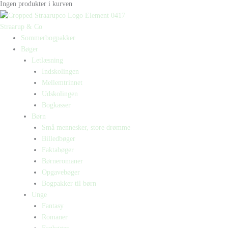
Ingen produkter i kurven
Straarup & Co
Sommerbogpakker
Bøger
Letlæsning
Indskolingen
Mellemtrinnet
Udskolingen
Bogkasser
Børn
Små mennesker, store drømme
Billedbøger
Faktabøger
Børneromaner
Opgavebøger
Bogpakker til børn
Unge
Fantasy
Romaner