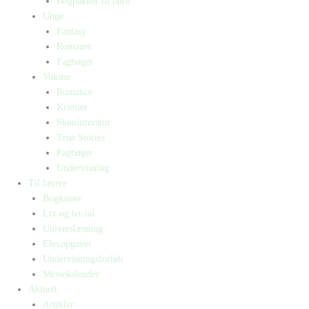
Bogpakker til børn
Unge
Fantasy
Romaner
Fagbøger
Voksne
Romance
Krimier
Skønlitteratur
True Stories
Fagbøger
Undervisning
Til lærere
Bogkasser
Lix og let-tal
Universlæsning
Elevopgaver
Undervisningsforløb
Messekalender
Aktuelt
Artikler