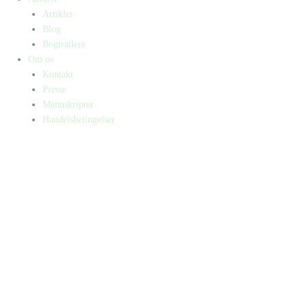
Artikler
Blog
Bogtrailere
Om os
Kontakt
Presse
Manuskripter
Handelsbetingelser
SKIFT TIL ERHVERVSKUNDE