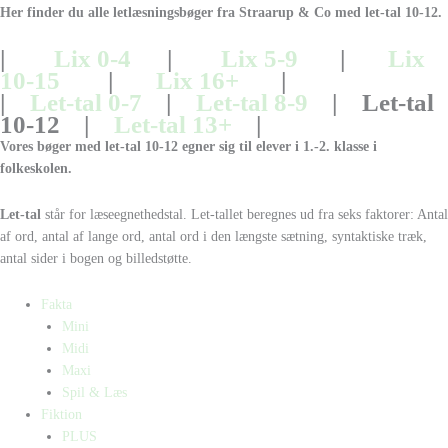
Her finder du alle letlæsningsbøger fra Straarup & Co med
let-tal 10-12.
|
Lix 0-4
|
Lix 5-9
|
Lix
10-15
|
Lix 16+
|
|
Let-tal 0-7
|
Let-tal 8-9
| Let-tal
10-12 |
Let-tal 13+
|
Vores bøger med let-tal 10-12 egner sig til elever i 1
.-2. klasse i
folkeskolen.
Let-tal
står for læseegnethedstal. Let-tallet beregnes ud fra seks faktorer: Antal
af ord, antal af lange ord, antal ord i den længste sætning, syntaktiske træk,
antal sider i bogen og billedstøtte.
Fakta
Mini
Midi
Maxi
Spil & Læs
Fiktion
PLUS