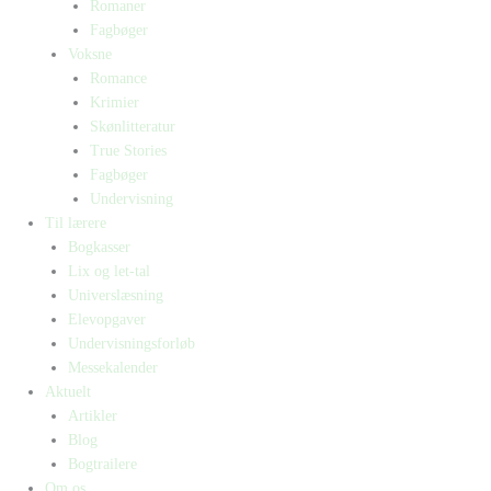
Romaner
Fagbøger
Voksne
Romance
Krimier
Skønlitteratur
True Stories
Fagbøger
Undervisning
Til lærere
Bogkasser
Lix og let-tal
Universlæsning
Elevopgaver
Undervisningsforløb
Messekalender
Aktuelt
Artikler
Blog
Bogtrailere
Om os