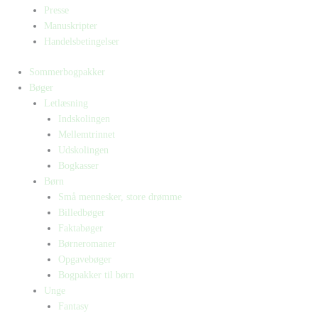
Presse
Manuskripter
Handelsbetingelser
Sommerbogpakker
Bøger
Letlæsning
Indskolingen
Mellemtrinnet
Udskolingen
Bogkasser
Børn
Små mennesker, store drømme
Billedbøger
Faktabøger
Børneromaner
Opgavebøger
Bogpakker til børn
Unge
Fantasy