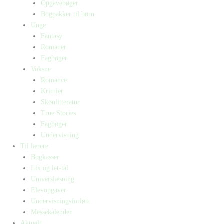
Opgavebøger
Bogpakker til børn
Unge
Fantasy
Romaner
Fagbøger
Voksne
Romance
Krimier
Skønlitteratur
True Stories
Fagbøger
Undervisning
Til lærere
Bogkasser
Lix og let-tal
Universlæsning
Elevopgaver
Undervisningsforløb
Messekalender
Aktuelt