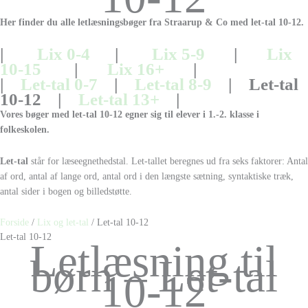
Her finder du alle letlæsningsbøger fra Straarup & Co med
let-tal 10-12.
|
Lix 0-4
|
Lix 5-9
|
Lix
10-15
|
Lix 16+
|
|
Let-tal 0-7
|
Let-tal 8-9
| Let-tal
10-12 |
Let-tal 13+
|
Vores bøger med let-tal 10-12 egner sig til elever i 1
.-2. klasse i
folkeskolen.
Let-tal
står for læseegnethedstal. Let-tallet beregnes ud fra seks faktorer: Antal
af ord, antal af lange ord, antal ord i den længste sætning, syntaktiske træk,
antal sider i bogen og billedstøtte.
Forside
/
Lix og let-tal
/ Let-tal 10-12
Let-tal 10-12
Letlæsning til
børn – Let-tal
10-12