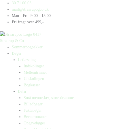
Gå
Products
Products
30 71 00 03
til
search
search
mail@straarupogco.dk
indholdet
Man - Fre: 9.00 - 15.00
Fri fragt over 499,-
Straarup & Co
Sommerbogpakker
Bøger
Letlæsning
Indskolingen
Mellemtrinnet
Udskolingen
Bogkasser
Børn
Små mennesker, store drømme
Billedbøger
Faktabøger
Børneromaner
Opgavebøger