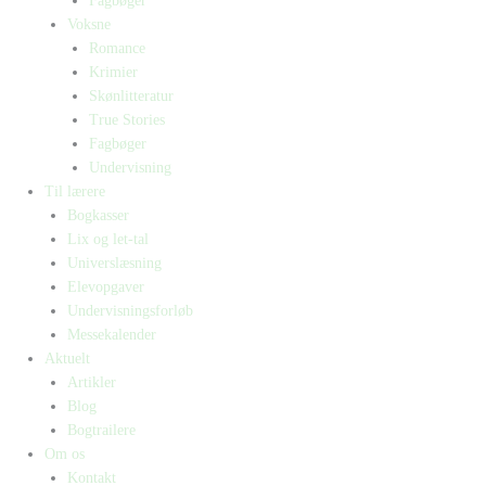
Fagbøger
Voksne
Romance
Krimier
Skønlitteratur
True Stories
Fagbøger
Undervisning
Til lærere
Bogkasser
Lix og let-tal
Universlæsning
Elevopgaver
Undervisningsforløb
Messekalender
Aktuelt
Artikler
Blog
Bogtrailere
Om os
Kontakt