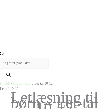
Forside
/
Lix og let-tal
/ Let-tal 10-12
Let-tal 10-12
Letlæsning til
børn – Let-tal
10-12