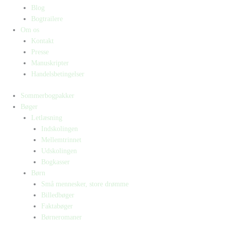
Blog
Bogtrailere
Om os
Kontakt
Presse
Manuskripter
Handelsbetingelser
Sommerbogpakker
Bøger
Letlæsning
Indskolingen
Mellemtrinnet
Udskolingen
Bogkasser
Børn
Små mennesker, store drømme
Billedbøger
Faktabøger
Børneromaner