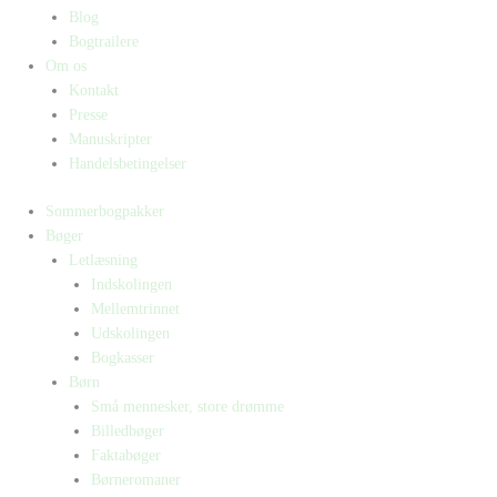
Blog
Bogtrailere
Om os
Kontakt
Presse
Manuskripter
Handelsbetingelser
Sommerbogpakker
Bøger
Letlæsning
Indskolingen
Mellemtrinnet
Udskolingen
Bogkasser
Børn
Små mennesker, store drømme
Billedbøger
Faktabøger
Børneromaner