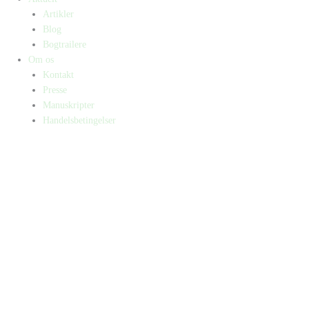
Artikler
Blog
Bogtrailere
Om os
Kontakt
Presse
Manuskripter
Handelsbetingelser
SKIFT TIL ERHVERVSKUNDE