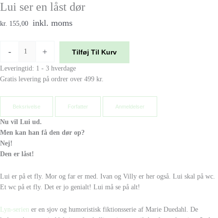
Lui ser en låst dør
inkl. moms
kr. 155,00
-
+
Tilføj Til Kurv
Leveringtid: 1 - 3 hverdage
Gratis levering på ordrer over 499 kr.
Beksrivelse
Forfatter
Anmeldelser
Nu vil Lui ud.
Men kan han få den dør op?
Nej!
Den er låst!
Lui er på et fly. Mor og far er med. Ivan og Villy er her også. Lui skal på wc.
Et wc på et fly. Det er jo genialt! Lui må se på alt!
Lyn-serien
er en sjov og humoristisk fiktionsserie af Marie Duedahl. De