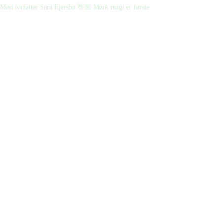
Mød forfatter Sara Ejersbo 👋🏼 Mørk magi er første