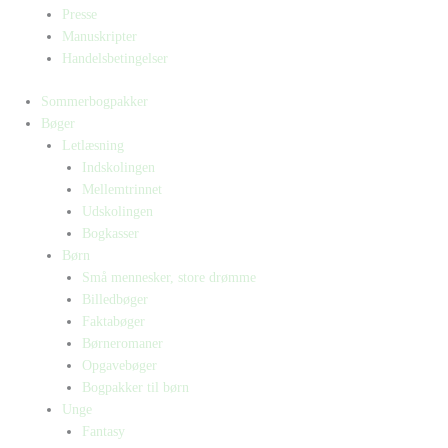
Presse
Manuskripter
Handelsbetingelser
Sommerbogpakker
Bøger
Letlæsning
Indskolingen
Mellemtrinnet
Udskolingen
Bogkasser
Børn
Små mennesker, store drømme
Billedbøger
Faktabøger
Børneromaner
Opgavebøger
Bogpakker til børn
Unge
Fantasy