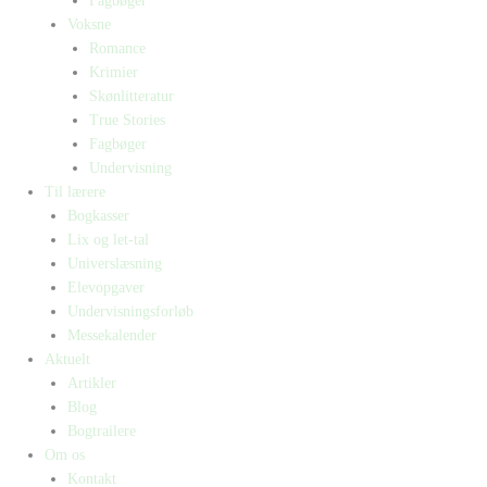
Fagbøger
Voksne
Romance
Krimier
Skønlitteratur
True Stories
Fagbøger
Undervisning
Til lærere
Bogkasser
Lix og let-tal
Universlæsning
Elevopgaver
Undervisningsforløb
Messekalender
Aktuelt
Artikler
Blog
Bogtrailere
Om os
Kontakt