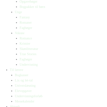
Opgavebøger
Bogpakker til børn
Unge
Fantasy
Romaner
Fagbøger
Voksne
Romance
Krimier
Skønlitteratur
True Stories
Fagbøger
Undervisning
Til lærere
Bogkasser
Lix og let-tal
Universlæsning
Elevopgaver
Undervisningsforløb
Messekalender
Aktuelt