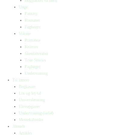
Bogpakker til børn
Unge
Fantasy
Romaner
Fagbøger
Voksne
Romance
Krimier
Skønlitteratur
True Stories
Fagbøger
Undervisning
Til lærere
Bogkasser
Lix og let-tal
Universlæsning
Elevopgaver
Undervisningsforløb
Messekalender
Aktuelt
Artikler