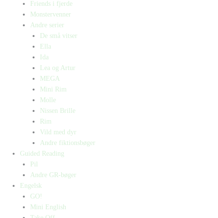
Friends i fjerde
Monstervenner
Andre serier
De små vitser
Ella
Ida
Lea og Artur
MEGA
Mini Rim
Molle
Nissen Brille
Rim
Vild med dyr
Andre fiktionsbøger
Guided Reading
Pil
Andre GR-bøger
Engelsk
GO!
Mini English
Take Off