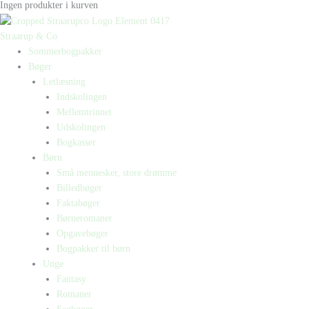
Ingen produkter i kurven
Straarup & Co
Sommerbogpakker
Bøger
Letlæsning
Indskolingen
Mellemtrinnet
Udskolingen
Bogkasser
Børn
Små mennesker, store drømme
Billedbøger
Faktabøger
Børneromaner
Opgavebøger
Bogpakker til børn
Unge
Fantasy
Romaner