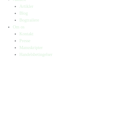
Artikler
Blog
Bogtrailere
Om os
Kontakt
Presse
Manuskripter
Handelsbetingelser
SKIFT TIL ERHVERVSKUNDE