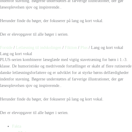
indenfor stavning. Bøgerne understøttes af farverige illustrationer, der gør
læseoplevelsen sjov og inspirerende..
Herunder finde du bøger, der fokuserer på lang og kort vokal.
Der er elevopgaver til alle bøger i serien.
Forside
/
Letlæsning til indskolingen
/
Fiktion
/
Plus
/ Lang og kort vokal
Lang og kort vokal
PLUS-serien kombinerer læseglæde med vigtig stavetræning for børn i 1.-3.
klasse. De humoristiske og medrivende fortællinger er skabt af flere rutinerede
danske letlæsningsforfattere og er udviklet for at styrke børns delfærdigheder
indenfor stavning. Bøgerne understøttes af farverige illustrationer, der gør
læseoplevelsen sjov og inspirerende..
Herunder finde du bøger, der fokuserer på lang og kort vokal.
Der er elevopgaver til alle bøger i serien.
Fakta