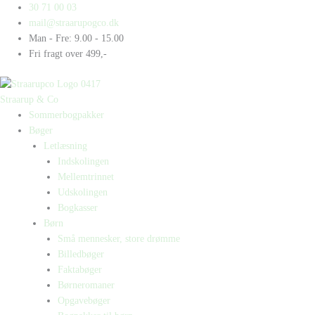
Gå
Products
Products
30 71 00 03
til
search
search
mail@straarupogco.dk
indholdet
Man - Fre: 9.00 - 15.00
Fri fragt over 499,-
Straarup & Co
Sommerbogpakker
Bøger
Letlæsning
Indskolingen
Mellemtrinnet
Udskolingen
Bogkasser
Børn
Små mennesker, store drømme
Billedbøger
Faktabøger
Børneromaner
Opgavebøger