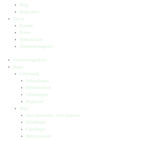
Blog
Bogtrailere
Om os
Kontakt
Presse
Manuskripter
Handelsbetingelser
Sommerbogpakker
Bøger
Letlæsning
Indskolingen
Mellemtrinnet
Udskolingen
Bogkasser
Børn
Små mennesker, store drømme
Billedbøger
Faktabøger
Børneromaner