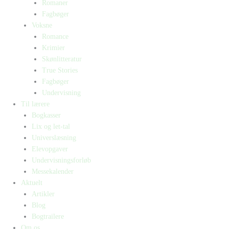
Romaner
Fagbøger
Voksne
Romance
Krimier
Skønlitteratur
True Stories
Fagbøger
Undervisning
Til lærere
Bogkasser
Lix og let-tal
Universlæsning
Elevopgaver
Undervisningsforløb
Messekalender
Aktuelt
Artikler
Blog
Bogtrailere
Om os