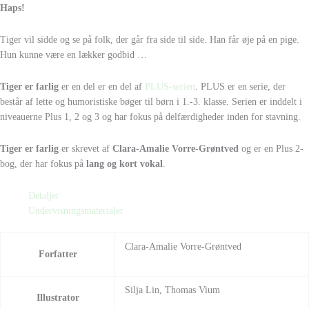
Haps!
Tiger vil sidde og se på folk, der går fra side til side. Han får øje på en pige.
Hun kunne være en lækker godbid …
Tiger er farlig
er en del er en del af
PLUS-serien
. PLUS er en serie, der
består af lette og humoristiske bøger til børn i 1.-3. klasse. Serien er inddelt i
niveauerne Plus 1, 2 og 3 og har fokus på delfærdigheder inden for stavning.
Tiger er farlig
er skrevet af
Clara-Amalie Vorre-Grøntved
og er en Plus 2-
bog, der har fokus på
lang og kort vokal
.
Detaljer
Undervisningsmaterialer
Clara-Amalie Vorre-Grøntved
Forfatter
Silja Lin, Thomas Vium
Illustrator