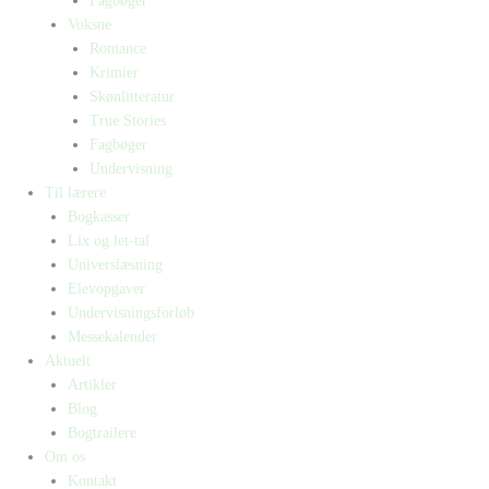
Fagbøger
Voksne
Romance
Krimier
Skønlitteratur
True Stories
Fagbøger
Undervisning
Til lærere
Bogkasser
Lix og let-tal
Universlæsning
Elevopgaver
Undervisningsforløb
Messekalender
Aktuelt
Artikler
Blog
Bogtrailere
Om os
Kontakt