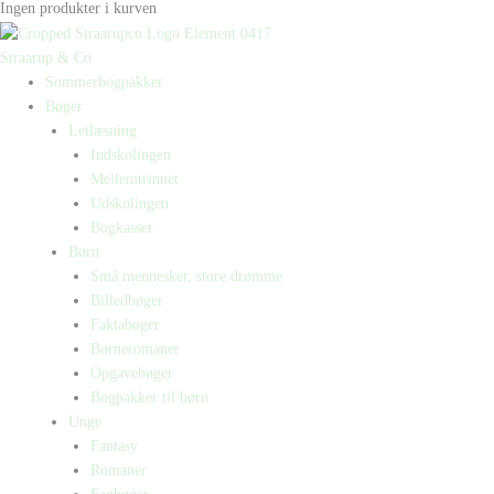
Ingen produkter i kurven
Straarup & Co
Sommerbogpakker
Bøger
Letlæsning
Indskolingen
Mellemtrinnet
Udskolingen
Bogkasser
Børn
Små mennesker, store drømme
Billedbøger
Faktabøger
Børneromaner
Opgavebøger
Bogpakker til børn
Unge
Fantasy
Romaner