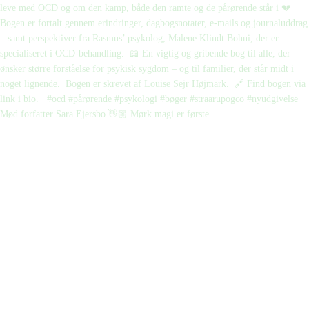
Mød forfatter Sara Ejersbo 👋🏼 Mørk magi er første