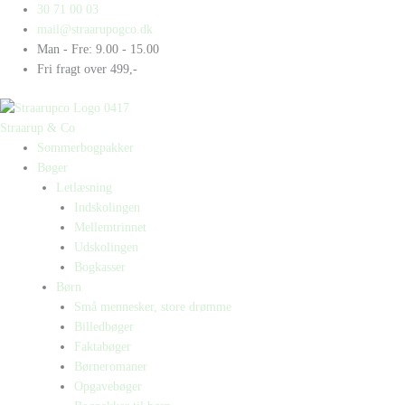
Gå
Products
Products
Tiger
30 71 00 03
til
search
search
er
mail@straarupogco.dk
indholdet
farlig
Man - Fre: 9.00 - 15.00
antal
Fri fragt over 499,-
Straarup & Co
Sommerbogpakker
Bøger
Letlæsning
Indskolingen
Mellemtrinnet
Udskolingen
Bogkasser
Børn
Små mennesker, store drømme
Billedbøger
Faktabøger
Børneromaner
Opgavebøger