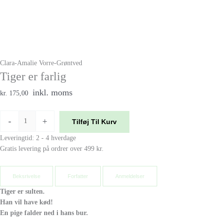
Clara-Amalie Vorre-Grøntved
Tiger er farlig
inkl. moms
kr. 175,00
-
+
Tilføj Til Kurv
Leveringtid: 2 - 4 hverdage
Gratis levering på ordrer over 499 kr.
Beksrivelse
Forfatter
Anmeldelser
Tiger er sulten.
Han vil have kød!
En pige falder ned i hans bur.