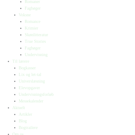
Romaner
Fagbøger
Voksne
Romance
Krimier
Skønlitteratur
True Stories
Fagbøger
Undervisning
Til lærere
Bogkasser
Lix og let-tal
Universlæsning
Elevopgaver
Undervisningsforløb
Messekalender
Aktuelt
Artikler
Blog
Bogtrailere
Om os