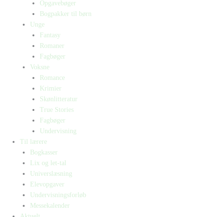
Opgavebøger
Bogpakker til børn
Unge
Fantasy
Romaner
Fagbøger
Voksne
Romance
Krimier
Skønlitteratur
True Stories
Fagbøger
Undervisning
Til lærere
Bogkasser
Lix og let-tal
Universlæsning
Elevopgaver
Undervisningsforløb
Messekalender
Aktuelt