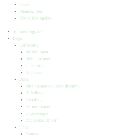
Presse
Manuskripter
Handelsbetingelser
Sommerbogpakker
Bøger
Letlæsning
Indskolingen
Mellemtrinnet
Udskolingen
Bogkasser
Børn
Små mennesker, store drømme
Billedbøger
Faktabøger
Børneromaner
Opgavebøger
Bogpakker til børn
Unge
Fantasy