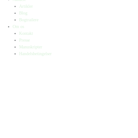
Artikler
Blog
Bogtrailere
Om os
Kontakt
Presse
Manuskripter
Handelsbetingelser
SKIFT TIL ERHVERVSKUNDE