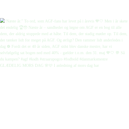
GLÆDELIG MORS DAG 🌸🩷 I anledning af mors dag har