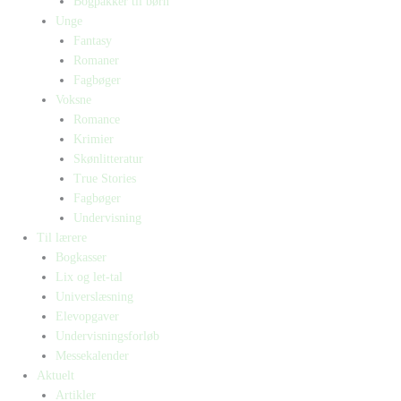
Bogpakker til børn
Unge
Fantasy
Romaner
Fagbøger
Voksne
Romance
Krimier
Skønlitteratur
True Stories
Fagbøger
Undervisning
Til lærere
Bogkasser
Lix og let-tal
Universlæsning
Elevopgaver
Undervisningsforløb
Messekalender
Aktuelt
Artikler