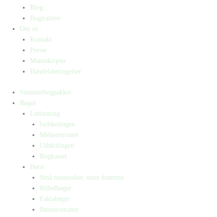
Blog
Bogtrailere
Om os
Kontakt
Presse
Manuskripter
Handelsbetingelser
Sommerbogpakker
Bøger
Letlæsning
Indskolingen
Mellemtrinnet
Udskolingen
Bogkasser
Børn
Små mennesker, store drømme
Billedbøger
Faktabøger
Børneromaner