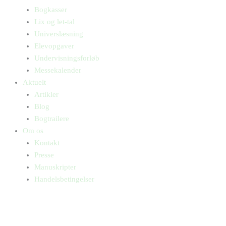
Bogkasser
Lix og let-tal
Universlæsning
Elevopgaver
Undervisningsforløb
Messekalender
Aktuelt
Artikler
Blog
Bogtrailere
Om os
Kontakt
Presse
Manuskripter
Handelsbetingelser
SKIFT TIL ERHVERVSKUNDE