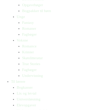
Opgavebøger
Bogpakker til børn
Unge
Fantasy
Romaner
Fagbøger
Voksne
Romance
Krimier
Skønlitteratur
True Stories
Fagbøger
Undervisning
Til lærere
Bogkasser
Lix og let-tal
Universlæsning
Elevopgaver