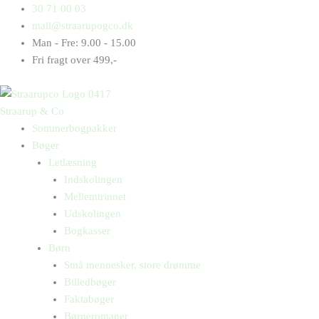
Gå
Products
Products
Benny
30 71 00 03
til
search
search
bander
mail@straarupogco.dk
indholdet
sgu
Man - Fre: 9.00 - 15.00
på
Fri fragt over 499,-
baner
antal
Straarup & Co
Sommerbogpakker
Bøger
Letlæsning
Indskolingen
Mellemtrinnet
Udskolingen
Bogkasser
Børn
Små mennesker, store drømme
Billedbøger
Faktabøger
Børneromaner