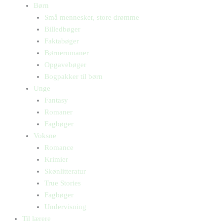
Børn
Små mennesker, store drømme
Billedbøger
Faktabøger
Børneromaner
Opgavebøger
Bogpakker til børn
Unge
Fantasy
Romaner
Fagbøger
Voksne
Romance
Krimier
Skønlitteratur
True Stories
Fagbøger
Undervisning
Til lærere