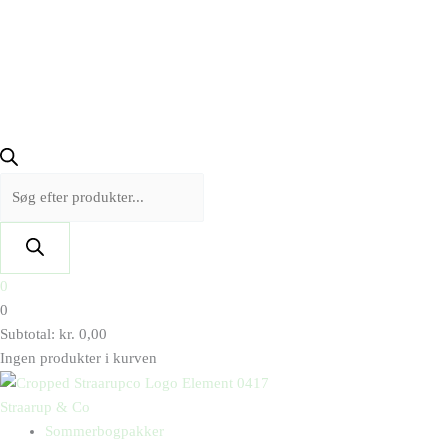
0
0
Subtotal:
kr.
0,00
Ingen produkter i kurven
Straarup & Co
Sommerbogpakker