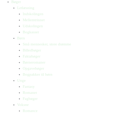
Bøger
Letlæsning
Indskolingen
Mellemtrinnet
Udskolingen
Bogkasser
Børn
Små mennesker, store drømme
Billedbøger
Faktabøger
Børneromaner
Opgavebøger
Bogpakker til børn
Unge
Fantasy
Romaner
Fagbøger
Voksne
Romance