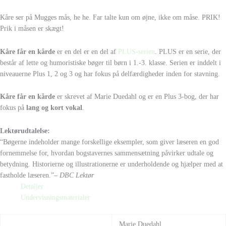
Kåre ser på Mugges mås, he he. Far talte kun om øjne, ikke om måse. PRIK!
Prik i måsen er skægt!
Kåre får en kårde
er en del er en del af
PLUS-serien
. PLUS er en serie, der
består af lette og humoristiske bøger til børn i 1.-3. klasse. Serien er inddelt i
niveauerne Plus 1, 2 og 3 og har fokus på delfærdigheder inden for stavning.
Kåre får en kårde
er skrevet af Marie Duedahl og er en Plus 3-bog, der har
fokus på
lang og kort vokal
.
Lektørudtalelse:
“Bøgerne indeholder mange forskellige eksempler, som giver læseren en god
fornemmelse for, hvordan bogstavernes sammensætning påvirker udtale og
betydning. Historierne og illustrationerne er underholdende og hjælper med at
fastholde læseren.”
– DBC Lektør
Detaljer
Undervisningsmaterialer
Marie Duedahl