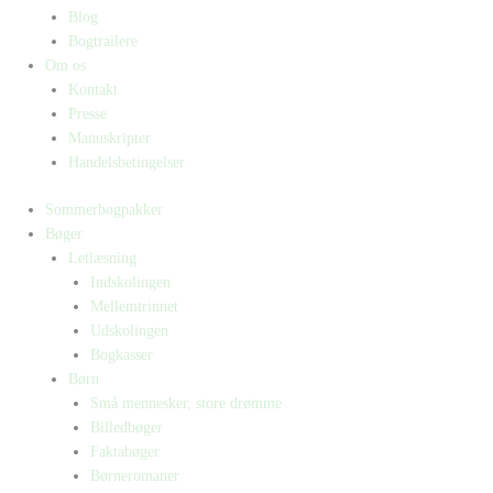
Blog
Bogtrailere
Om os
Kontakt
Presse
Manuskripter
Handelsbetingelser
Sommerbogpakker
Bøger
Letlæsning
Indskolingen
Mellemtrinnet
Udskolingen
Bogkasser
Børn
Små mennesker, store drømme
Billedbøger
Faktabøger
Børneromaner