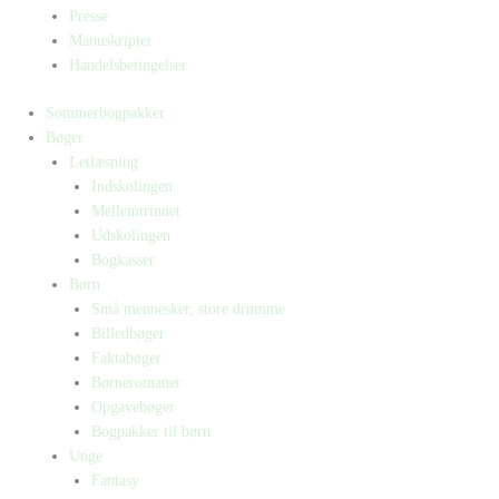
Presse
Manuskripter
Handelsbetingelser
Sommerbogpakker
Bøger
Letlæsning
Indskolingen
Mellemtrinnet
Udskolingen
Bogkasser
Børn
Små mennesker, store drømme
Billedbøger
Faktabøger
Børneromaner
Opgavebøger
Bogpakker til børn
Unge
Fantasy