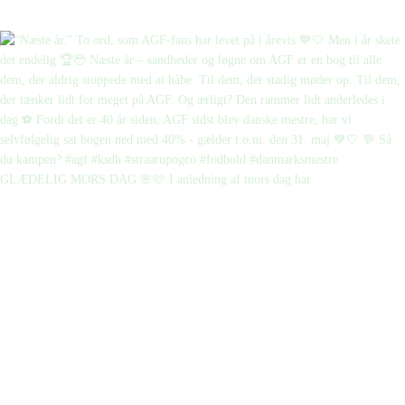
GLÆDELIG MORS DAG 🌸🩷 I anledning af mors dag har