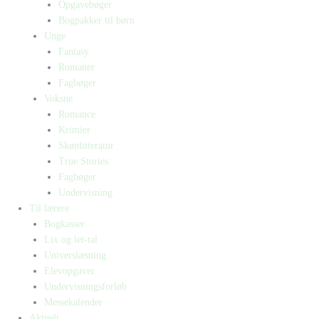
Opgavebøger
Bogpakker til børn
Unge
Fantasy
Romaner
Fagbøger
Voksne
Romance
Krimier
Skønlitteratur
True Stories
Fagbøger
Undervisning
Til lærere
Bogkasser
Lix og let-tal
Universlæsning
Elevopgaver
Undervisningsforløb
Messekalender
Aktuelt