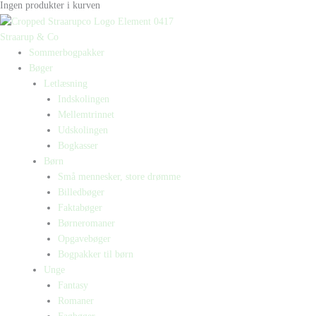
Ingen produkter i kurven
Straarup & Co
Sommerbogpakker
Bøger
Letlæsning
Indskolingen
Mellemtrinnet
Udskolingen
Bogkasser
Børn
Små mennesker, store drømme
Billedbøger
Faktabøger
Børneromaner
Opgavebøger
Bogpakker til børn
Unge
Fantasy
Romaner