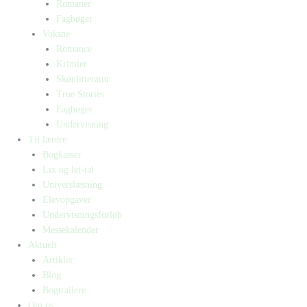
Romaner
Fagbøger
Voksne
Romance
Krimier
Skønlitteratur
True Stories
Fagbøger
Undervisning
Til lærere
Bogkasser
Lix og let-tal
Universlæsning
Elevopgaver
Undervisningsforløb
Messekalender
Aktuelt
Artikler
Blog
Bogtrailere
Om os