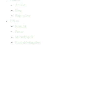
Artikler
Blog
Bogtrailere
Om os
Kontakt
Presse
Manuskripter
Handelsbetingelser
SKIFT TIL ERHVERVSKUNDE