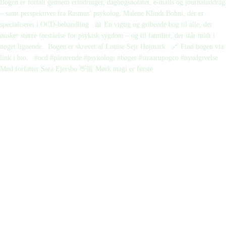
Mød forfatter Sara Ejersbo 👋🏼 Mørk magi er første