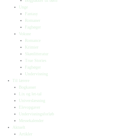
Bogpakker til børn
Unge
Fantasy
Romaner
Fagbøger
Voksne
Romance
Krimier
Skønlitteratur
True Stories
Fagbøger
Undervisning
Til lærere
Bogkasser
Lix og let-tal
Universlæsning
Elevopgaver
Undervisningsforløb
Messekalender
Aktuelt
Artikler