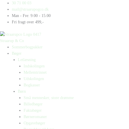
Gå
Products
Products
Kåre
30 71 00 03
til
search
search
får
mail@straarupogco.dk
indholdet
en
Man - Fre: 9.00 - 15.00
kårde
Fri fragt over 499,-
antal
Straarup & Co
Sommerbogpakker
Bøger
Letlæsning
Indskolingen
Mellemtrinnet
Udskolingen
Bogkasser
Børn
Små mennesker, store drømme
Billedbøger
Faktabøger
Børneromaner
Opgavebøger