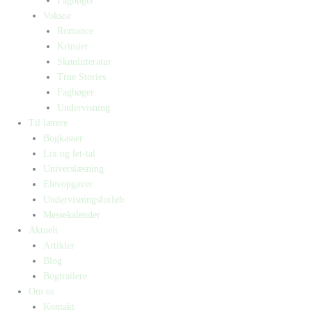
Fagbøger
Voksne
Romance
Krimier
Skønlitteratur
True Stories
Fagbøger
Undervisning
Til lærere
Bogkasser
Lix og let-tal
Universlæsning
Elevopgaver
Undervisningsforløb
Messekalender
Aktuelt
Artikler
Blog
Bogtrailere
Om os
Kontakt