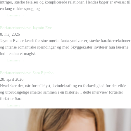
intriger, stærke følelser og komplicerede relationer. Hendes bøger er oversat til
en lang række sprog, og ...
Læs mere →
Forfatterinterview: Jaymin Eve
8. maj 2026
Jaymin Eve er kendt for sine mørke fantasyuniverser, stærke karakterrelationer
og intense romantiske spændinger og med Skyggekaster inviterer hun læserne
ind i endnu et magisk ...
Læs mere →
Forfatterinterview: Sara Ejersbo
28. april 2026
Hvad sker der, når fortællelyst, kvindekraft og en forkærlighed for det vilde
og uforudsigelige smelter sammen i én historie? I dette interview fortæller
forfatter Sara ...
Læs mere →