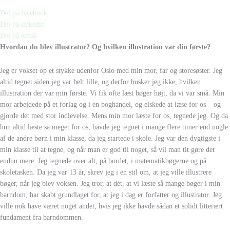
Del på facebook
Del på linkedin
Del på email
Hvordan du blev illustrator? Og hvilken illustration var din første?
Jeg er vokset op et stykke udenfor Oslo med min mor, far og storesøster. Jeg
altid tegnet siden jeg var helt lille, og derfor husker jeg ikke, hvilken
illustration der var min første. Vi fik ofte læst bøger højt, da vi var små. Min
mor arbejdede på et forlag og i en boghandel, og elskede at læse for os – og
gjorde det med stor indlevelse. Mens min mor læste for os, tegnede jeg. Og da
hun altid læste så meget for os, havde jeg tegnet i mange flere timer end nogle
af de andre børn i min klasse, da jeg startede i skole. Jeg var den dygtigste i
min klasse til at tegne, og når man er god til noget, så vil man tit gøre det
endnu mere. Jeg tegnede over alt, på bordet, i matematikbøgerne og på
skoletasken. Da jeg var 13 år, skrev jeg i en stil om, at jeg ville illustrere
bøger, når jeg blev voksen. Jeg tror, at dét, at vi læste så mange bøger i min
barndom, har skabt grundlaget for, at jeg i dag er forfatter og illustrator. Jeg
ville nok have været noget andet, hvis jeg ikke havde sådan et solidt litterært
fundament fra barndommen.