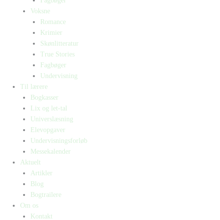
Fagbøger
Voksne
Romance
Krimier
Skønlitteratur
True Stories
Fagbøger
Undervisning
Til lærere
Bogkasser
Lix og let-tal
Universlæsning
Elevopgaver
Undervisningsforløb
Messekalender
Aktuelt
Artikler
Blog
Bogtrailere
Om os
Kontakt