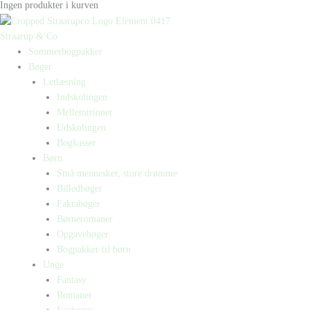
Ingen produkter i kurven
Straarup & Co
Sommerbogpakker
Bøger
Letlæsning
Indskolingen
Mellemtrinnet
Udskolingen
Bogkasser
Børn
Små mennesker, store drømme
Billedbøger
Faktabøger
Børneromaner
Opgavebøger
Bogpakker til børn
Unge
Fantasy
Romaner