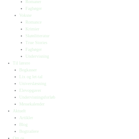
Romaner
Fagbøger
Voksne
Romance
Krimier
Skønlitteratur
True Stories
Fagbøger
Undervisning
Til lærere
Bogkasser
Lix og let-tal
Universlæsning
Elevopgaver
Undervisningsforløb
Messekalender
Aktuelt
Artikler
Blog
Bogtrailere
Om os