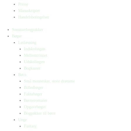
Presse
Manuskripter
Handelsbetingelser
Sommerbogpakker
Bøger
Letlæsning
Indskolingen
Mellemtrinnet
Udskolingen
Bogkasser
Børn
Små mennesker, store drømme
Billedbøger
Faktabøger
Børneromaner
Opgavebøger
Bogpakker til børn
Unge
Fantasy