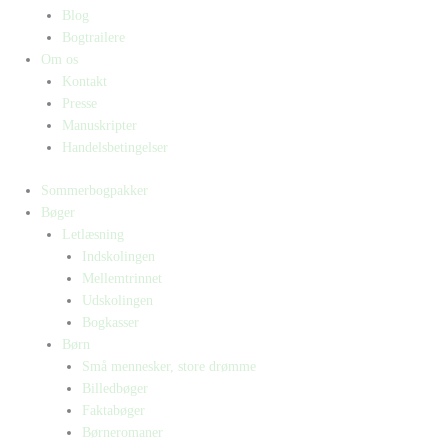
Blog
Bogtrailere
Om os
Kontakt
Presse
Manuskripter
Handelsbetingelser
Sommerbogpakker
Bøger
Letlæsning
Indskolingen
Mellemtrinnet
Udskolingen
Bogkasser
Børn
Små mennesker, store drømme
Billedbøger
Faktabøger
Børneromaner