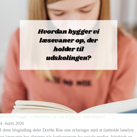
Hvordan bygger vi læsevaner op, der holder til udskolingen?
4. marts 2026
I dette blogindlæg deler Dorthe Rise sine erfaringer med at fastholde læselyst
og læsevaner hos eleverne når konkurrencen fra sociale medier, fritidsjob og