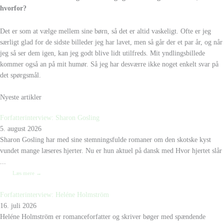
hvorfor?
Det er som at vælge mellem sine børn, så det er altid vaskeligt. Ofte er jeg
særligt glad for de sidste billeder jeg har lavet, men så går der et par år, og når
jeg så ser dem igen, kan jeg godt blive lidt utilfreds. Mit yndlingsbillede
kommer også an på mit humør. Så jeg har desværre ikke noget enkelt svar på
det spørgsmål.
Nyeste artikler
Forfatterinterview: Sharon Gosling
5. august 2026
Sharon Gosling har med sine stemningsfulde romaner om den skotske kyst
vundet mange læseres hjerter. Nu er hun aktuel på dansk med Hvor hjertet slår
...
Læs mere →
Forfatterinterview: Heléne Holmström
16. juli 2026
Heléne Holmström er romanceforfatter og skriver bøger med spændende