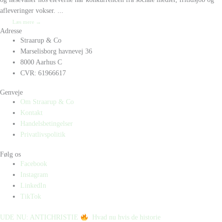
afleveringer vokser. ...
Læs mere →
Adresse
Straarup & Co
Marselisborg havnevej 36
8000 Aarhus C
CVR: 61966617
Genveje
Om Straarup & Co
Kontakt
Handelsbetingelser
Privatlivspolitik
Følg os
Facebook
Instagram
LinkedIn
TikTok
UDE NU: ANTICHRISTIE
⁠ ⁠ Hvad nu hvis de historie