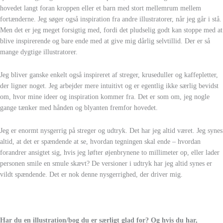
hovedet langt foran kroppen eller et barn med stort mellemrum mellem
fortænderne. Jeg søger også inspiration fra andre illustratorer, når jeg går i stå.
Men det er jeg meget forsigtig med, fordi det pludselig godt kan stoppe med at
blive inspirerende og bare ende med at give mig dårlig selvtillid. Der er så
mange dygtige illustratorer.
Jeg bliver ganske enkelt også inspireret af streger, kruseduller og kaffepletter,
der ligner noget. Jeg arbejder mere intuitivt og er egentlig ikke særlig bevidst
om, hvor mine ideer og inspiration kommer fra. Det er som om, jeg nogle
gange tænker med hånden og blyanten fremfor hovedet.
Jeg er enormt nysgerrig på streger og udtryk. Det har jeg altid været. Jeg synes
altid, at det er spændende at se, hvordan tegningen skal ende – hvordan
forandrer ansigtet sig, hvis jeg løfter øjenbrynene to millimeter op, eller lader
personen smile en smule skævt? De versioner i udtryk har jeg altid synes er
vildt spændende. Det er nok denne nysgerrighed, der driver mig.
Har du en illustration/bog du er særligt glad for? Og hvis du har,