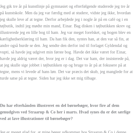
Jeg gik tre år på kunstlinje på gymnasiet og efterfølgende studerede jeg tre år
på kunstskole. Men da jeg var færdig med at studere, vidste jeg ikke, hvordan
jeg skulle leve af at tegne. Derfor arbejdede jeg i nogle år på en café og i en
tøjbutik, indtil jeg mødte min mand, Einar. Bag disken i tøjbutikken skrev og
illustrerede jeg en lille bog til ham. Jeg var meget forelsket, og bogen blev en
kærlighedserklæring til ham. Da han fik den, syntes han, at den var så fin, at
andre også burde se den. Jeg sendte den derfor ind til forlaget Gyldendal og
vupti, så havde jeg udgivet min første bog. Havde det ikke været for Einar,
havde jeg aldrig været der, hvor jeg er i dag. Det var ham, der insisterede på,
at jeg skulle sige jobbet i tøjbutikken op og bruge to år på at fokusere på at
tegne, mens vi levede af hans løn. Det var præcis det skub, jeg manglede for at
turde satse på at tegne. Siden har jeg ikke set mig tilbage.
Du har efterhånden illustreret en del børnebøger, hvor fire af dem
genudgives ved Straarup & Co her i marts. Hvad synes du er det særlige
ved at lave illustrationer til børnebøger?
Jeg er meget glad for, at mine bøger udkommer hos Straarup & Co i denne