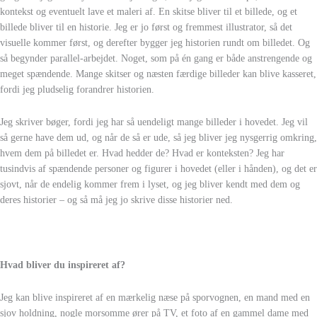
kontekst og eventuelt lave et maleri af. En skitse bliver til et billede, og et
billede bliver til en historie. Jeg er jo først og fremmest illustrator, så det
visuelle kommer først, og derefter bygger jeg historien rundt om billedet. Og
så begynder parallel-arbejdet. Noget, som på én gang er både anstrengende og
meget spændende. Mange skitser og næsten færdige billeder kan blive kasseret,
fordi jeg pludselig forandrer historien.
Jeg skriver bøger, fordi jeg har så uendeligt mange billeder i hovedet. Jeg vil
så gerne have dem ud, og når de så er ude, så jeg bliver jeg nysgerrig omkring,
hvem dem på billedet er. Hvad hedder de? Hvad er konteksten? Jeg har
tusindvis af spændende personer og figurer i hovedet (eller i hånden), og det er
sjovt, når de endelig kommer frem i lyset, og jeg bliver kendt med dem og
deres historier – og så må jeg jo skrive disse historier ned.
Hvad bliver du inspireret af?
Jeg kan blive inspireret af en mærkelig næse på sporvognen, en mand med en
sjov holdning, nogle morsomme ører på TV, et foto af en gammel dame med