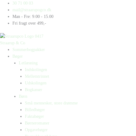
Gå
Products
Products
30 71 00 03
til
search
search
mail@straarupogco.dk
indholdet
Man - Fre: 9.00 - 15.00
Fri fragt over 499,-
Straarup & Co
Sommerbogpakker
Bøger
Letlæsning
Indskolingen
Mellemtrinnet
Udskolingen
Bogkasser
Børn
Små mennesker, store drømme
Billedbøger
Faktabøger
Børneromaner
Opgavebøger