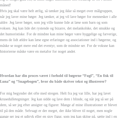
måned!
Hvis jeg skal være helt ærlig, så tænker jeg ikke så meget over målgruppen,
når jeg laver mine bøger. Jeg tænker, at jeg vil lave bøger for mennesker i alle
aldre. Jeg laver bøger, som jeg ville kunne lide at læse som barn og som
voksen. Jeg kan lide det rystende og bizarre, det melankolske, det smukke og
det humoristiske. For de mindste kan mine bøger være hyggelige og farverige,
mens de lidt ældre kan læse egne erfaringer og associationer ind i bøgerne, og
måske se noget mere end det eventyr, som de mindste ser. For de voksne kan
historierne måske være en metafor for noget andet.
Hvordan har din proces været i forhold til bøgerne “Fugl”, “En fisk til
Luna” og “Snagebogen”, hvor du både skriver tekst og illustrerer?
For mig begynder det ofte med stregen. Helt fra jeg var lille, har jeg lavet
krusedulletegninger. Jeg kan sidde og lave dem i blinde, og når jeg så ser på
dem, så ser jeg efter ansigter og figurer. Mange af mine illustrationer er blevet
til på den måde. Selvsagt er der meget, der ikke bliver til noget, men nogle
gange ser jeg et udtryk eller en sjov figur, som jeg kan skitse på, sætte ind i en