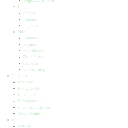
Bogpakker til børn
Unge
Fantasy
Romaner
Fagbøger
Voksne
Romance
Krimier
Skønlitteratur
True Stories
Fagbøger
Undervisning
Til lærere
Bogkasser
Lix og let-tal
Universlæsning
Elevopgaver
Undervisningsforløb
Messekalender
Aktuelt
Artikler