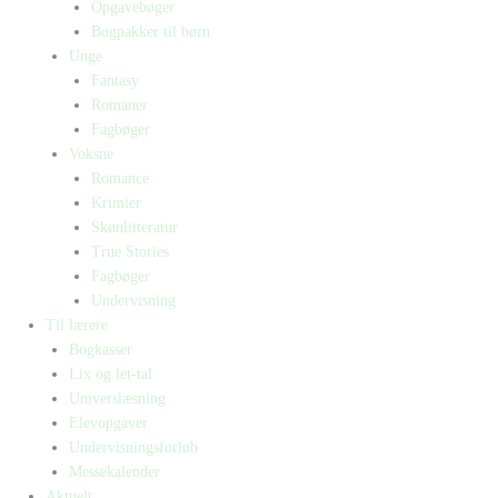
Opgavebøger
Bogpakker til børn
Unge
Fantasy
Romaner
Fagbøger
Voksne
Romance
Krimier
Skønlitteratur
True Stories
Fagbøger
Undervisning
Til lærere
Bogkasser
Lix og let-tal
Universlæsning
Elevopgaver
Undervisningsforløb
Messekalender
Aktuelt