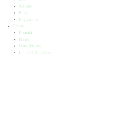
Artikler
Blog
Bogtrailere
Om os
Kontakt
Presse
Manuskripter
Handelsbetingelser
SKIFT TIL ERHVERVSKUNDE