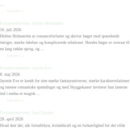
...
Læs mere →
Forfatterinterview: Heléne Holmström
16. juli 2026
Heléne Holmström er romanceforfatter og skriver bøger med spændende
intriger, stærke følelser og komplicerede relationer. Hendes bøger er oversat til
en lang række sprog, og ...
Læs mere →
Forfatterinterview: Jaymin Eve
8. maj 2026
Jaymin Eve er kendt for sine mørke fantasyuniverser, stærke karakterrelationer
og intense romantiske spændinger og med Skyggekaster inviterer hun læserne
ind i endnu et magisk ...
Læs mere →
Forfatterinterview: Sara Ejersbo
28. april 2026
Hvad sker der, når fortællelyst, kvindekraft og en forkærlighed for det vilde