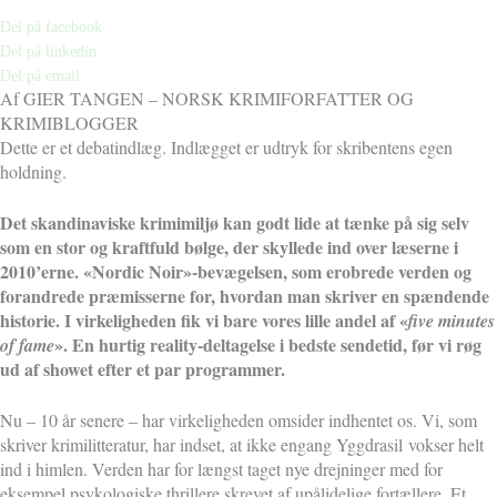
Del på facebook
Del på linkedin
Del på email
Af GIER TANGEN – NORSK KRIMIFORFATTER OG
KRIMIBLOGGER
Dette er et debatindlæg. Indlægget er udtryk for skribentens egen
holdning.
Det skandinaviske krimimiljø kan godt lide at tænke på sig selv
som en stor og kraftfuld bølge, der skyllede ind over læserne i
2010’erne. «Nordic Noir»-bevægelsen, som erobrede verden og
forandrede præmisserne for, hvordan man skriver en spændende
historie. I virkeligheden fik vi bare vores lille andel af «
five minutes
». En hurtig reality-deltagelse i bedste sendetid, før vi røg
of fame
ud af showet efter et par programmer.
Nu – 10 år senere – har virkeligheden omsider indhentet os. Vi, som
skriver krimilitteratur, har indset, at ikke engang Yggdrasil
vokser helt
ind i himlen. Verden har for længst taget nye drejninger med for
eksempel psykologiske thrillere skrevet af upålidelige fortællere. Et