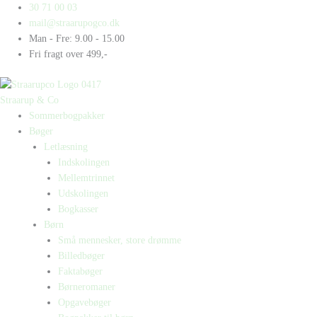
Gå
Products
Products
30 71 00 03
til
search
search
mail@straarupogco.dk
indholdet
Man - Fre: 9.00 - 15.00
Fri fragt over 499,-
Straarup & Co
Sommerbogpakker
Bøger
Letlæsning
Indskolingen
Mellemtrinnet
Udskolingen
Bogkasser
Børn
Små mennesker, store drømme
Billedbøger
Faktabøger
Børneromaner
Opgavebøger