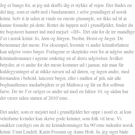
Jeg er bange for, at jeg må skuffe dig et stykke af vejen. Der findes en
del ting, som er støbt ned i fundamentet, i selve grundlaget af norsk
krimi. Selv ti år uden at vinde en eneste glasnøgle, ser ikke ud til at
kunne forandre på dette. Retter du luppen ned i grundfjeldet, finder du
tre bogstaver hamret ind med mejsel: «JJJ». Det står for de tre mandlige
J’er i norsk krimi: Jo, Jørn og Jørgen. Nesbø, Horst og Jæger. De
bestemmer det meste. For eksempel, hvornår vi andre krimiforfattere
kan udgive vores bøger. Forlagene er skeptiske over for at udgive andre
kriminalromaner i ugerne omkring en af
deres udgivelser, hvilket
betyder, at vi andre for det meste kommer ud i januar, når man får
kuldegysninger af at stikke næsen ud ad døren, og ingen andre, med
forstanden i behold, lancerer bøger, eller i midten af
juli, når alle
boghandlernes medarbejdere er på Mallorca og får en flot solbrun
farve. De tre J’er sælger os andre ud med en faktor 10, og sådan har
det været siden starten af 2010’erne.
Det andet, som er mejslet ned i grundfjeldet her oppe i nord er, at kun
velerfarne kvinder kan skrive gode krimier, som folk vil læse. Vi
snakker (særligt) om de tre krimidronninger fra 90’erne indenfor norsk
krimi: Unni Lindell, Karin Fossum og Anne Holt. Ja, jeg siger både