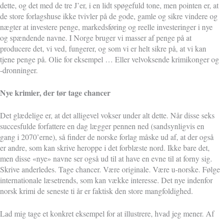
dette, og det med de tre J’er, i en lidt spøgefuld tone, men pointen er, at
de store forlagshuse ikke tvivler på de gode, gamle og sikre vindere og
nægter at investere penge, markedsføring og reelle investeringer i nye
og spændende navne. I Norge bruger vi masser af penge på at
producere det, vi ved, fungerer, og som vi er helt sikre på, at vi kan
tjene penge på. Olie for eksempel … Eller velvoksende krimikonger og
-dronninger.
Nye krimier, der tør tage chancer
Det glædelige er, at det alligevel vokser under alt dette. Når disse seks
succesfulde forfattere en dag lægger pennen ned (sandsynligvis en
gang i 2070’erne), så finder de norske forlag måske ud af, at der også
er andre, som kan skrive heroppe i det forblæste nord. Ikke bare det,
men disse «nye» navne ser også ud til at have en evne til at forny sig.
Skrive anderledes. Tage chancer. Være originale. Være u-norske. Følge
internationale læsetrends, som kan vække interesse. Det nye indenfor
norsk krimi de seneste ti år er faktisk den store mangfoldighed.
Lad mig tage et konkret eksempel for at illustrere, hvad jeg mener. Af