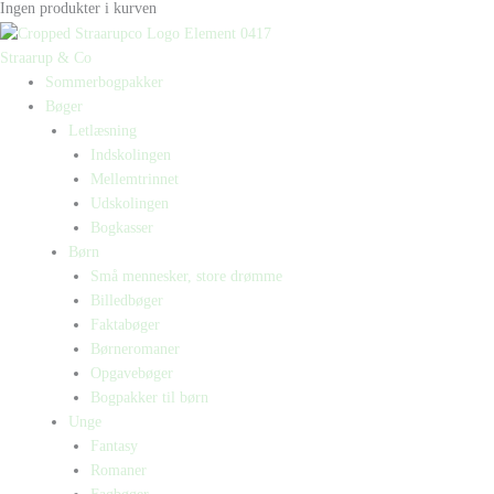
Ingen produkter i kurven
Straarup & Co
Sommerbogpakker
Bøger
Letlæsning
Indskolingen
Mellemtrinnet
Udskolingen
Bogkasser
Børn
Små mennesker, store drømme
Billedbøger
Faktabøger
Børneromaner
Opgavebøger
Bogpakker til børn
Unge
Fantasy
Romaner