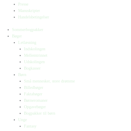
Presse
Manuskripter
Handelsbetingelser
Sommerbogpakker
Bøger
Letlæsning
Indskolingen
Mellemtrinnet
Udskolingen
Bogkasser
Børn
Små mennesker, store drømme
Billedbøger
Faktabøger
Børneromaner
Opgavebøger
Bogpakker til børn
Unge
Fantasy