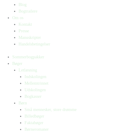
Blog
Bogtrailere
Om os
Kontakt
Presse
Manuskripter
Handelsbetingelser
Sommerbogpakker
Bøger
Letlæsning
Indskolingen
Mellemtrinnet
Udskolingen
Bogkasser
Børn
Små mennesker, store drømme
Billedbøger
Faktabøger
Børneromaner