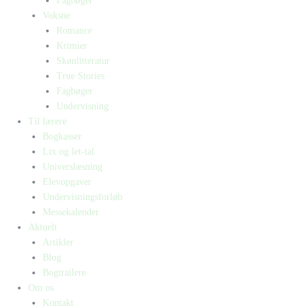
Fagbøger
Voksne
Romance
Krimier
Skønlitteratur
True Stories
Fagbøger
Undervisning
Til lærere
Bogkasser
Lix og let-tal
Universlæsning
Elevopgaver
Undervisningsforløb
Messekalender
Aktuelt
Artikler
Blog
Bogtrailere
Om os
Kontakt