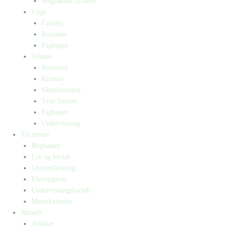
Bogpakker til børn
Unge
Fantasy
Romaner
Fagbøger
Voksne
Romance
Krimier
Skønlitteratur
True Stories
Fagbøger
Undervisning
Til lærere
Bogkasser
Lix og let-tal
Universlæsning
Elevopgaver
Undervisningsforløb
Messekalender
Aktuelt
Artikler