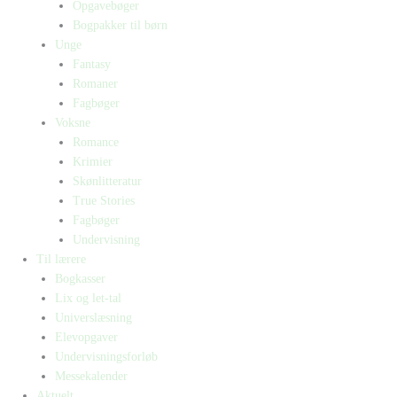
Opgavebøger
Bogpakker til børn
Unge
Fantasy
Romaner
Fagbøger
Voksne
Romance
Krimier
Skønlitteratur
True Stories
Fagbøger
Undervisning
Til lærere
Bogkasser
Lix og let-tal
Universlæsning
Elevopgaver
Undervisningsforløb
Messekalender
Aktuelt