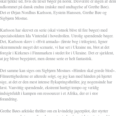
skal tjekke ud, hvis du læser bøger på norsk. Desværre er ingen af
dem
udkommet på dansk endnu (måske med undtagelse af Grethe Bøe).
Det er Ørjan Nordhus Karlsson, Eystein Hanssen, Grethe Bøe og
Sigbjørn Mostue.
Karlsson har skrevet en serie (skal vistnok blive til fire bøger) med
specialsoldaten Ida Vinterdal i hovedrollen. Utrolig spændende bøger.
Det, Karlsson skrev i «Hvit armada» (første bog i trilogien), ligner
skræmmende meget det scenarie, vi har set i Ukraine nu, blot at det
foregår i Kirkenes i Finnmarken i stedet for i Ukraine. Det er sjældent,
at jeg bliver begejstret, men denne serie er helt fantastisk.
Det samme kan siges om Sigbjørn Mostues «Himlen skal græde blod».
Filmrettighederne er allerede solgt, og jeg kan med hånden på hjertet
sige, at det er den mest intense flykapringsthriller, jeg nogensinde har
læst. Vanvittig spændende, ekstremt hurtigt tempo og vældig
indsigtsfuldt i kampen om ressourcer i et Afrika, der er i stor
forandring.
Grethe Bøes arktiske thriller om en kvindelig jagerpilot, der styrter