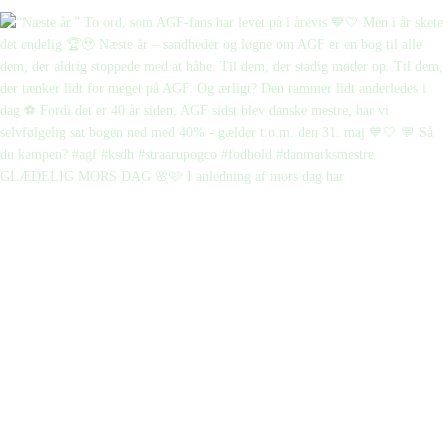
GLÆDELIG MORS DAG 🌸🩷 I anledning af mors dag har