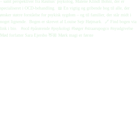
Mød forfatter Sara Ejersbo 👋🏼 Mørk magi er første