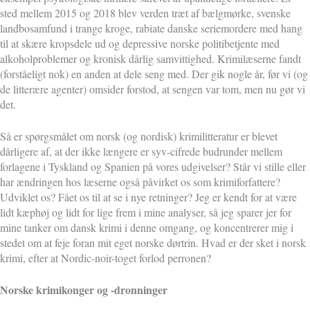
sted mellem 2015 og 2018 blev verden træt af bælgmørke, svenske
landbosamfund i trange kroge, rabiate danske seriemordere med hang
til at skære kropsdele ud og depressive norske politibetjente med
alkoholproblemer og kronisk dårlig samvittighed. Krimilæserne fandt
(forståeligt nok) en anden at dele seng med. Der gik nogle år, før vi (og
de litterære agenter) omsider forstod, at sengen var tom, men nu gør vi
det.
Så er spørgsmålet om norsk (og nordisk) krimilitteratur er blevet
dårligere af, at der ikke længere er syv-cifrede budrunder mellem
forlagene i Tyskland og Spanien på vores udgivelser? Står vi stille eller
har ændringen hos læserne også påvirket os som krimiforfattere?
Udviklet os? Fået os til at se i nye retninger? Jeg er kendt for at være
lidt kæphøj og lidt for lige frem i mine analyser, så jeg sparer jer for
mine tanker om dansk krimi i denne omgang, og koncentrerer mig i
stedet om at feje foran mit eget norske dørtrin. Hvad er der sket i norsk
krimi, efter at Nordic-noir-toget forlod perronen?
Norske krimikonger og -dronninger