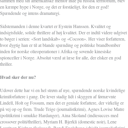
sammen med sin amerikanske mentor inde på russisk territorium, blev
en kæmpe hype i Norge, og det er forståeligt, for den er god!
Spændende og intens dramaturgi.
Sidstemanden i denne kvartet er Eystein Hanssen. Kvalitet og
indsigtsfulde, solide thrillere af høj kvalitet. Der er indtil videre udgivet
to bøger i serien: «Sort landskab» og «Cocoon». Her viser forfatteren,
hvor dygtig han er til at blande spænding og politiske brandbomber
inden for norske olieoperationer i Afrika og sovende kinesiske
spionceller i Norge. Absolut værd at læse for alle, der elsker en god
thriller.
Hvad sker der nu?
Udover dette har vi en hel strøm af nye, spændende norske kvindelige
krimiforfattere i gang. De lever stadig lidt i skyggen af
førnævnte
Lindell, Holt og Fossum, men det er geniale forfattere, der virkelig er
på vej op og frem. Trude Teige (journalistkrimi), Agnes Lovise Matre
(politikrimi i smukke Hardanger), Aina Skoland (indiesucces med
crossover politi/thriller), Myriam H. Bjerkli (domestic noir), Lene
Lauritsen Kjølner (feelgood), Randi Fuglehaug (chiclit journalistkrimi