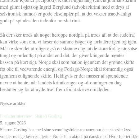
med glimt i øjet) og Ingrid Berglund (advokat/krimi med et drys af
selvironisk humor) er gode eksempler på, at det vokser usædvanligt
godt på spindesiden indenfor norsk krimi.
Så der sker trods alt noget heroppe nordpå, på trods af, at det (udefra)
kan virke som om, vi læser de samme bøger og forfattere igen og igen.
Måske sker det utrolige også en skønne dag, at de store forlag tør satse
tungt og ordentligt på andet end det, der giver klingende mønter i
kassen på kort sigt. Norge skal som nation igennem det grønne skifte
fra olie til vedvarende energi, og Forlags-Norge skal formentlig også
igennem et lignende skifte. Heldigvis er der masser af spændende
navne at hente, når landets krimikonger og -dronninger en dag
beslutter sig for at nyde livet frem for at skrive om døden.
Nyeste artikler
Forfatterinterview: Sharon Gosling
5. august 2026
Sharon Gosling har med sine stemningsfulde romaner om den skotske kyst
vundet mange læseres hjerter. Nu er hun aktuel på dansk med Hvor hjertet slår