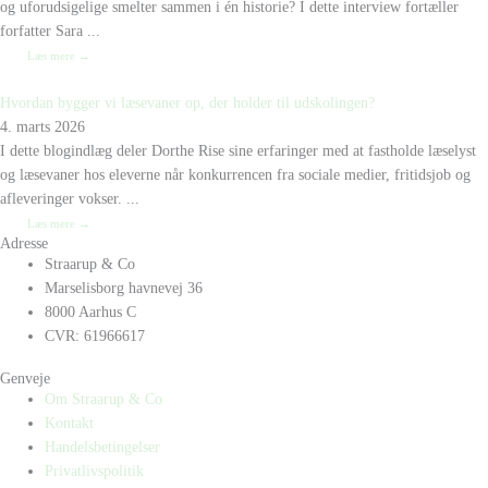
og uforudsigelige smelter sammen i én historie? I dette interview fortæller
forfatter Sara ...
Læs mere →
Hvordan bygger vi læsevaner op, der holder til udskolingen?
4. marts 2026
I dette blogindlæg deler Dorthe Rise sine erfaringer med at fastholde læselyst
og læsevaner hos eleverne når konkurrencen fra sociale medier, fritidsjob og
afleveringer vokser. ...
Læs mere →
Adresse
Straarup & Co
Marselisborg havnevej 36
8000 Aarhus C
CVR: 61966617
Genveje
Om Straarup & Co
Kontakt
Handelsbetingelser
Privatlivspolitik