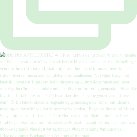
I dag udkommer Boghandlen i fyrtårnet af internati