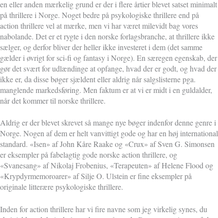
en eller anden mærkelig grund er der i flere årtier blevet satset minimalt
på thrillere i Norge. Noget bedre på psykologiske thrillere end på
action thrillere vel at mærke, men vi har været milevidt bag vores
nabolande. Det er et rygte i den norske forlagsbranche, at thrillere ikke
sælger, og derfor bliver der heller ikke investeret i dem (det samme
gælder i øvrigt for sci-fi og fantasy i Norge). En særegen egenskab, der
gør det svært for udlændinge at opfange, hvad der er godt, og hvad der
ikke er, da disse bøger sjældent eller aldrig når salgslisterne pga.
manglende markedsføring. Men faktum er at vi er midt i en guldalder,
når det kommer til norske thrillere.
Aldrig er der blevet skrevet så mange nye bøger indenfor denne genre i
Norge. Nogen af dem er helt vanvittigt gode og har en høj international
standard. «Isen» af John Kåre Raake og «Crux» af Sven G. Simonsen
er eksempler på fabelagtig gode norske action thrillere, og
«Svanesang» af Nikolaj Frobenius, «Terapeuten» af Helene Flood og
«Krypdyrmemoroarer» af Silje O. Ulstein er fine eksempler på
originale litterære psykologiske thrillere.
Inden for action thrillere har vi fire navne som jeg virkelig synes, du