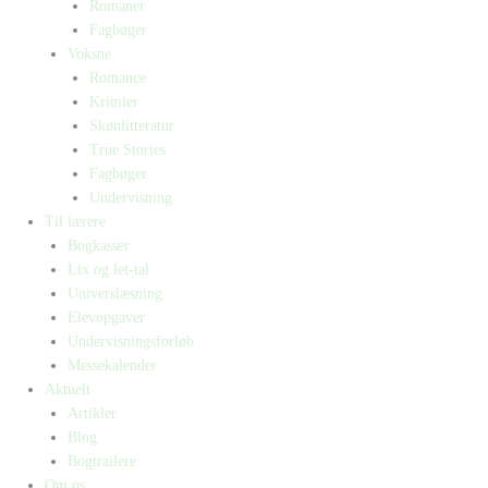
Romaner
Fagbøger
Voksne
Romance
Krimier
Skønlitteratur
True Stories
Fagbøger
Undervisning
Til lærere
Bogkasser
Lix og let-tal
Universlæsning
Elevopgaver
Undervisningsforløb
Messekalender
Aktuelt
Artikler
Blog
Bogtrailere
Om os