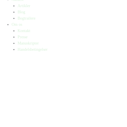
Artikler
Blog
Bogtrailere
Om os
Kontakt
Presse
Manuskripter
Handelsbetingelser
SKIFT TIL ERHVERVSKUNDE